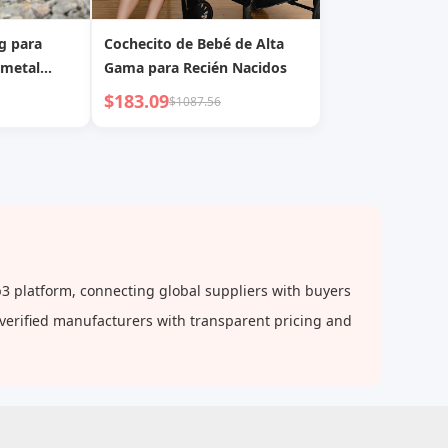
g para
Cochecito de Bebé de Alta
 metal
Gama para Recién Nacidos
teriores,
$183.09
$1087.56
de empuje
arritos
es
b3 platform, connecting global suppliers with buyers
 verified manufacturers with transparent pricing and