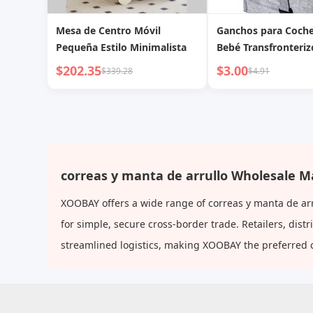
Mesa de Centro Móvil
Ganchos para Coche
Pequeña Estilo Minimalista
Bebé Transfronterizo
Coreano Ganchos S
$202.35
$3.00
$339.28
$4.91
Cuero PU Ganchos 
y Portátiles para As
Infantil
correas y manta de arrullo Wholesale M
XOOBAY offers a wide range of correas y manta de arr
for simple, secure cross-border trade. Retailers, dis
streamlined logistics, making XOOBAY the preferred 