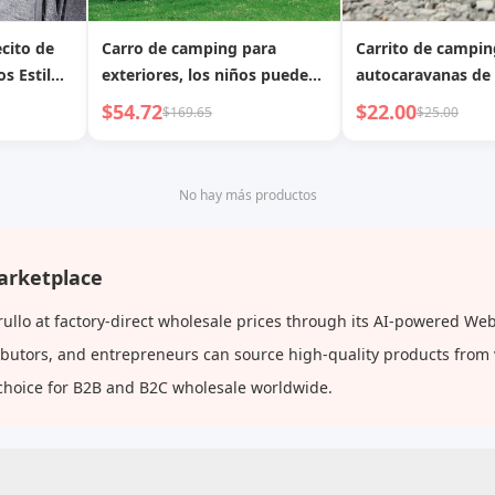
cito de
Carro de camping para
Carrito de campin
s Estilo
exteriores, los niños pueden
autocaravanas de
imples de
acostarse, camper
engrosado para ex
$54.72
$22.00
$169.65
$25.00
Pequeños
carrito de picnic 
iento
manual, puesto, c
pequeños portátil
No hay más productos
arketplace
ullo at factory-direct wholesale prices through its AI-powered We
tributors, and entrepreneurs can source high-quality products from
choice for B2B and B2C wholesale worldwide.