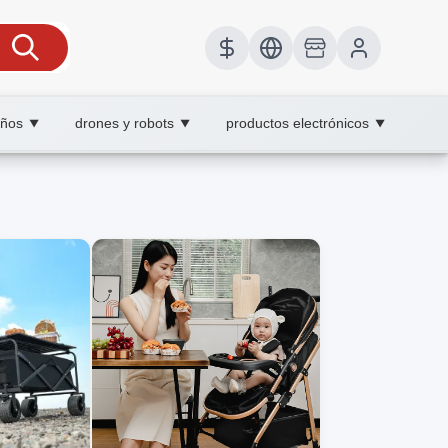
iños
drones y robots
productos electrónicos
▼
▼
▼