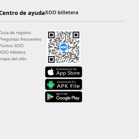
Centro de ayuda
XOO billetera
Guía de registro
Preguntas frecuentes
Puntos XOO
XOO billetera
mapa del sitio