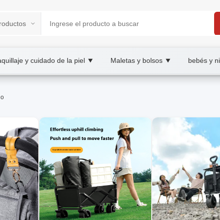
quillaje y cuidado de la piel
Maletas y bolsos
bebés y n
▼
▼
XOOBAY B2B/B2C Marketplace
lo
bé, wholesale correas y manta de arrullo, XOOBAY
, suave y cómodo para el descanso diario.