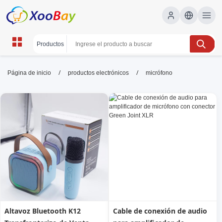
micrófono | XOOBAY B2B/B2C
/
/
Página de inicio
productos electrónicos
micrófono
Marketplace
micrófono,grabación,sonido, wholesale
micrófono, XOOBAY
Descubre el mejor micrófono para podcast, streaming y voz
clara pro.
Altavoz Bluetooth K12
Cable de conexión de audio