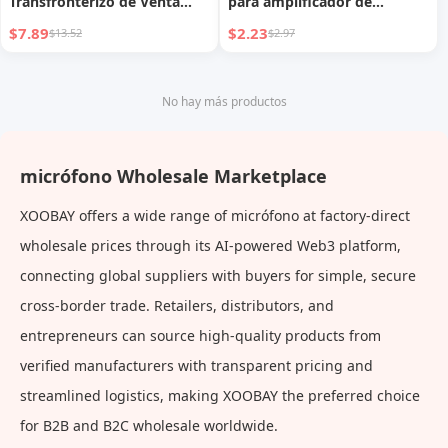
Transfronterizo de Venta
para amplificador de
Caliente con Micrófono
micrófono con conector
$7.89
$2.23
$13.52
$2.97
Integrado para
Green Joint XLR
Transmisiones en Vivo al
Aire Libre, Altavoz Bluetooth
No hay más productos
KTV Casero con Micrófono
micrófono Wholesale Marketplace
XOOBAY offers a wide range of micrófono at factory-direct
wholesale prices through its AI-powered Web3 platform,
connecting global suppliers with buyers for simple, secure
cross-border trade. Retailers, distributors, and
entrepreneurs can source high-quality products from
verified manufacturers with transparent pricing and
streamlined logistics, making XOOBAY the preferred choice
for B2B and B2C wholesale worldwide.