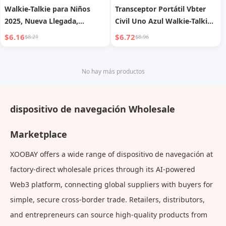
Walkie-Talkie para Niños
Transceptor Portátil Vbter
2025, Nueva Llegada,
Civil Uno Azul Walkie-Talkie
Juguete Digital a Juego,
de Alta Potencia
$6.16
$6.72
$8.21
$8.96
Conversación Inalámbrica
Exterior, Buscapersonas
Dedicado para Bebés
No hay más productos
dispositivo de navegación Wholesale
Marketplace
XOOBAY offers a wide range of dispositivo de navegación at
factory-direct wholesale prices through its AI-powered
Web3 platform, connecting global suppliers with buyers for
simple, secure cross-border trade. Retailers, distributors,
and entrepreneurs can source high-quality products from