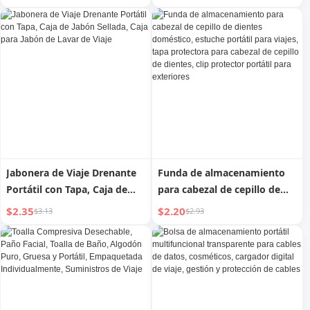
Libre Cable Cargador Digital
Jabón Sellada para Viaje para
Gestión de Cables Protección
Llevar Jabón de Lavandería
Visual Almacenamiento
Multiusos Bolsa Portátil
Jabonera de Viaje Drenante
Funda de almacenamiento
Portátil con Tapa, Caja de
para cabezal de cepillo de
Jabón Sellada, Caja para
dientes doméstico, estuche
$2.35
$2.20
$3.13
$2.93
Jabón de Lavar de Viaje
portátil para viajes, tapa
protectora para cabezal de
cepillo de dientes, clip
protector portátil para
exteriores