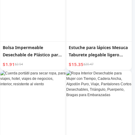
Bolsa Impermeable
Estuche para lápices Mesuca
Desechable de Plástico para
Taburete plegable ligero
Teléfono Móvil de Viaje
para viajes mini
$1.91
$15.35
$2.54
$20.47