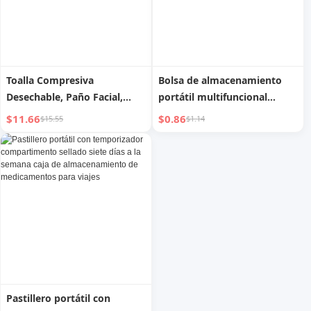
Toalla Compresiva
Bolsa de almacenamiento
Desechable, Paño Facial,
portátil multifuncional
Toalla de Baño, Algodón
transparente para cables de
$11.66
$0.86
$15.55
$1.14
Puro, Gruesa y Portátil,
datos, cosméticos, cargador
Empaquetada
digital de viaje, gestión y
Individualmente,
protección de cables
Suministros de Viaje
Pastillero portátil con