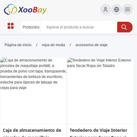
accesorios de viaje | XOOBAY
/
/
Página de inicio
ropa de moda
accesorios de viaje
B2B/B2C Marketplace
maletas, organizadores, seguridad, wholesale
accesorios de viaje, XOOBAY
Descubre prácticos accesorios para viajar: organización,
seguridad y comodidad en cada trayecto y experiencia.
Caja de almacenamiento de
Tendedero de Viaje Interior