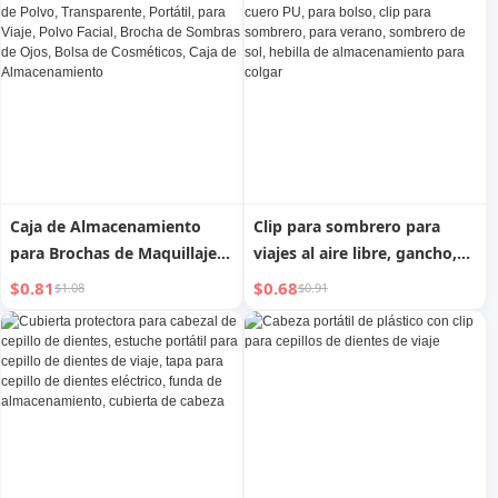
lavar manos, estuche
cosmético impermeable
Caja de Almacenamiento
Clip para sombrero para
para Brochas de Maquillaje,
viajes al aire libre, gancho,
Tapa a Prueba de Polvo,
hebilla de bufanda, cuero
$0.81
$0.68
$1.08
$0.91
Transparente, Portátil, para
PU, para bolso, clip para
Viaje, Polvo Facial, Brocha de
sombrero, para verano,
Sombras de Ojos, Bolsa de
sombrero de sol, hebilla de
Cosméticos, Caja de
almacenamiento para colgar
Almacenamiento