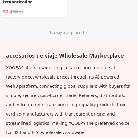
temporizador
compartimento sellado siete
$2.49
$3.32
días a la semana caja de
almacenamiento de
medicamentos para viajes
No hay más productos
accesorios de viaje Wholesale Marketplace
XOOBAY offers a wide range of accesorios de viaje at
factory-direct wholesale prices through its AI-powered
Web3 platform, connecting global suppliers with buyers for
simple, secure cross-border trade. Retailers, distributors,
and entrepreneurs can source high-quality products from
verified manufacturers with transparent pricing and
streamlined logistics, making XOOBAY the preferred choice
for B2B and B2C wholesale worldwide.