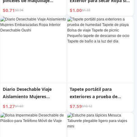
pinceles de maquillaje
Exterior para Secar Ropa sin
portátil, a prueba de polvo
Taladro
$0.71
$1.00
$0.94
$1.33
con tapa, transparente,
herramientas de belleza de
escritorio, estuche para
lápices de tatuaje de cejas
para viaje
Diario Desechable Viaje
Tapete portátil para
Aislamiento Mujeres
exteriores a prueba de
Embarazadas Ropa Interior
humedad Tapete de playa
$1.27
$7.59
$1.69
$10.12
Desechable Oushi
Bolsa de viaje Tapete de
picnic Pequeño tapete de
descanso de ocio Tapete de
baño a la luz del día