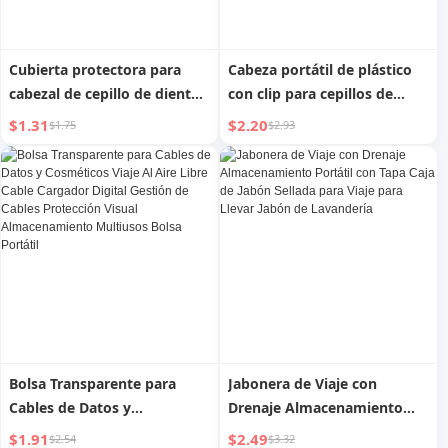
Cubierta protectora para
Cabeza portátil de plástico
cabezal de cepillo de dientes,
con clip para cepillos de
estuche portátil para cepillo
dientes de viaje
$1.31
$2.20
$1.75
$2.93
de dientes de viaje, tapa
para cepillo de dientes
eléctrico, funda de
almacenamiento, cubierta
de cabeza
Bolsa Transparente para
Jabonera de Viaje con
Cables de Datos y
Drenaje Almacenamiento
Cosméticos Viaje Al Aire
Portátil con Tapa Caja de
$1.91
$2.49
$2.54
$3.32