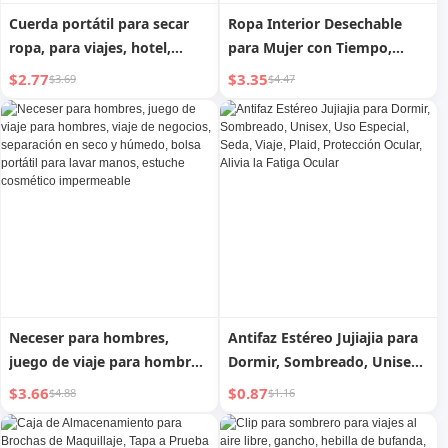
Cuerda portátil para secar
Ropa Interior Desechable
ropa, para viajes, hotel,
para Mujer con Tiempo,
viajes de negocios, interior,
Cadera Ancha, Algodón
$2.77
$3.35
$3.69
$4.47
resistente al viento
Puro, Viaje, Pantalones
Cortos Desechables,
Triángulo, Puerperio, Bragas
para Embarazadas
Neceser para hombres,
Antifaz Estéreo Jujiajia para
juego de viaje para hombres,
Dormir, Sombreado, Unisex,
viaje de negocios,
Uso Especial, Seda, Viaje,
$3.66
$0.87
$4.88
$1.16
separación en seco y
Plaid, Protección Ocular,
húmedo, bolsa portátil para
Alivia la Fatiga Ocular