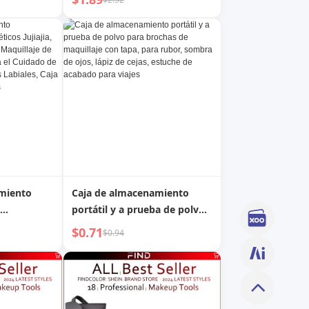
impieza de
Escritorio de Oficina,
a para
Elegante para Niños y Niñas,
s de
Peine de Estudio, Brocha de
 para
Maquillaje
quillaje de
miento
Caja de almacenamiento
portátil y a prueba de polvo
a, Soporte
para brochas de maquillaje
$0.71
$0.94
aquillaje
con tapa, para rubor, sombra
ductos para
de ojos, lápiz de cejas,
el, Caja
estuche de acabado para
les, Caja
viajes
aciales