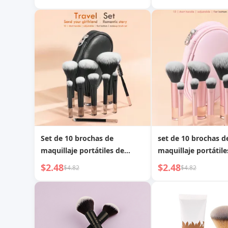
polvos, brocha para
polvos, brocha para
contorno en forma de media
contorno en forma 
luna, brocha plana, brocha
luna, brocha plana,
para sombras de ojos,
para sombras de oj
brocha para colorete, brocha
brocha para coloret
para cejas, brocha para
para cejas, brocha 
difuminar, brocha doble para
difuminar, brocha p
pestañas, brocha para
pestañas, brocha p
corrector, brocha para labios
corrector, brocha pa
Set de 10 brochas de
set de 10 brochas d
maquillaje portátiles de
maquillaje portátile
mango corto negro con
de mango corto con
$2.48
$2.48
$4.82
$4.82
bolsa de almacenamiento,
almacenamiento que
incluyendo brocha para
brocha para rubor, 
rubor, brocha para polvos,
para polvos, brocha
brocha para sombras de
sombras de ojos, b
ojos, brocha para pestañas,
para pestañas, broc