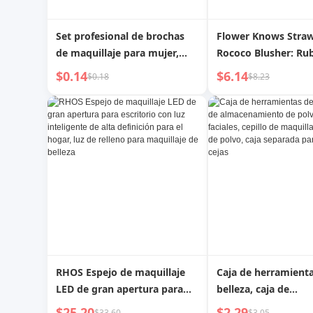
Set profesional de brochas
Flower Knows Stra
de maquillaje para mujer,
Rococo Blusher: Ru
con estuche portátil para
cara con relieve, ma
$0.14
$6.14
$0.18
$8.23
polvos sueltos, colorete,
mate, brillante,
iluminador y sombra de ojos
impermeable, natur
desnudo, iluminado
mejillas
RHOS Espejo de maquillaje
Caja de herramient
LED de gran apertura para
belleza, caja de
escritorio con luz inteligente
almacenamiento de 
$25.20
$2.29
$33.60
$3.05