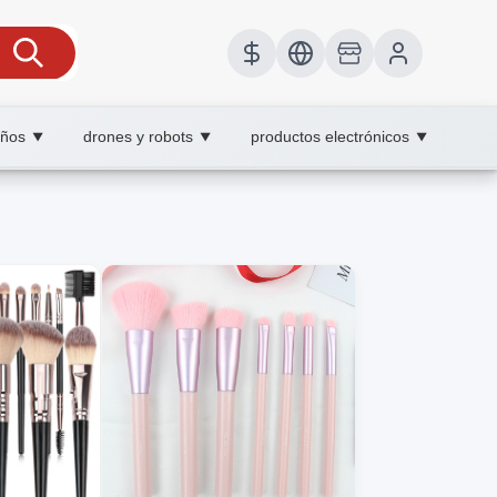
iños
drones y robots
productos electrónicos
▼
▼
▼