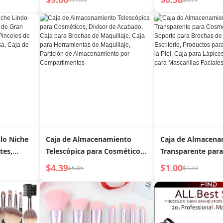
pillo de
Herramienta de L
 de
Doble Uso Cuchar
a para
Oídos Bastoncillo
Algodón Artefacto
Recoger Orejas Ma
Belleza
ilo Niche
Caja de Almacenamiento
Caja de Almacena
tes,
Telescópica para Cosméticos,
Transparente para
Capacidad,
Divisor de Acabado, Caja
Cosméticos Jujiaji
$4.39
$1.00
$5.85
$1.33
les de
para Brochas de Maquillaje,
para Brochas de M
a Gruesa,
Caja para Herramientas de
de Escritorio, Pro
iento de
Maquillaje, Partición de
el Cuidado de la Pi
Almacenamiento por
para Lápices Labia
Compartimentos
para Mascarillas F