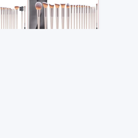
as de
Juego de 18 brochas de
champán +
maquillaje color champán +
rocha para
neceser, incluye brocha para
$5.23
$10.33
ra
polvos, brocha para
a de media
contorno en forma de media
a, brocha
luna, brocha plana, brocha
jos,
para sombras de ojos,
ete, brocha
brocha para colorete, brocha
eb3 platform, connecting global suppliers with buyers
 para
para cejas, brocha para
 doble para
difuminar, brocha para
 verified manufacturers with transparent pricing and
para
pestañas, brocha para
para labios
corrector, brocha para labios