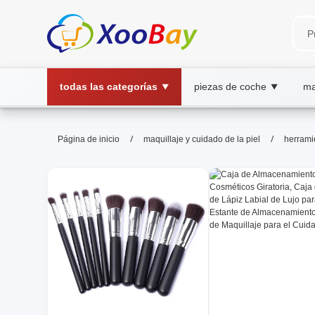
todas las categorías
piezas de coche
ma
▼
▼
herramientas de maquillaje |
/
/
Página de inicio
maquillaje y cuidado de la piel
herrami
maquillaje,herramientas,cosmética, whol
Descubre herramientas de maquillaje para elegir y aplic