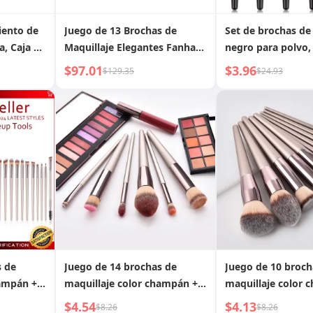
iento de
Juego de 13 Brochas de
Set de brochas de
a, Caja de
Maquillaje Elegantes Fanhan
negro para polvo,
bial de
de Nogal Negro
sombra de ojos
$97.01
$3.96
$129.35
$24.93
Estante de
 Brochas
el Cuidado
s de
Juego de 14 brochas de
Juego de 10 broch
hampán +
maquillaje color champán +
maquillaje color
ocha para
neceser, incluye brocha para
con neceser, incl
$4.54
$4.13
$8.26
$8.26