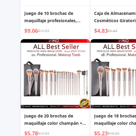
Juego de 10 brochas de
Caja de Almacenam
maquillaje profesionales,
Cosméticos Giratori
herramientas de belleza
Acabado de Lápiz La
$9.06
$4.83
$11.51
$6.44
Lujo para Tocador, 
Almacenamiento de
de Maquillaje para 
de la Piel
Juego de 20 brochas de
Juego de 18 brocha
maquillaje color champán +
maquillaje color c
neceser, incluye brocha para
neceser, incluye br
$5.78
$5.23
$11.01
$10.33