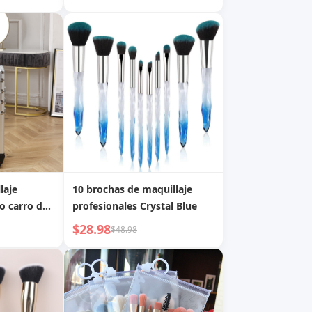
ha para
almacenamiento, incluye
a de media
brocha para rubor, brocha
a, brocha
para polvos, brocha para
jos,
sombras de ojos, brocha
ete, brocha
para pestañas, brocha para
 para
cejas, brocha para difuminar
laje
10 brochas de maquillaje
o carro de
profesionales Crystal Blue
as
$28.98
$48.98