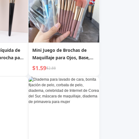
líquida de
Mini Juego de Brochas de
 brocha para
Maquillaje para Ojos, Base,
suave
Rubor, Principiantes, Cerdas
$1.59
$2.88
Suaves, Portátil,
Herramientas de Belleza