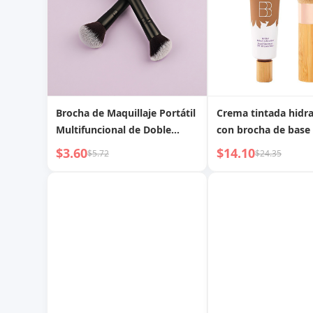
brocha para cejas, brocha
cejas, brocha para 
para difuminar
Brocha de Maquillaje Portátil
Crema tintada hidr
Multifuncional de Doble
con brocha de base 
Extremo, Brocha para
para productos pop
$3.60
$14.10
$5.72
$24.35
Colorete, Polvo Suelto,
TK TEMU, base de m
Contorno, Herramienta de
blanco, protector so
Belleza
hidratante