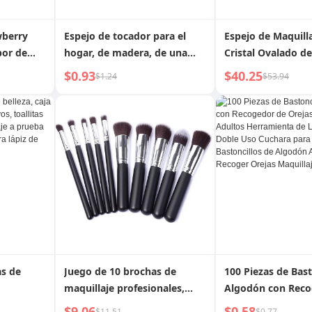
wberry
Espejo de tocador para el
Espejo de Maquill
bor de
hogar, de madera, de una
Cristal Ovalado de
quillaje
sola cara, para oficina,
Luces, Espejo de 
$0.93
$40.25
$1.24
$53.94
pequeño, para estudiantes,
Alta Gama, Espejo
al,
dormitorio, tocador
Maquillaje de Lujo
r para
para Dormitorio, 
Escritorio para el
as de
Juego de 10 brochas de
100 Piezas de Bast
maquillaje profesionales,
Algodón con Reco
polvos,
herramientas de belleza
Orejas 2 en 1 para
$9.06
$0.58
$11.51
$0.77