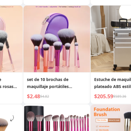
polvos, brocha para
para polvos, broc
de media
contorno en forma de media
contorno en form
 brocha
luna, brocha plana, brocha
luna, brocha plan
os,
para sombras de ojos,
para sombras de o
e, brocha
brocha para colorete, brocha
brocha para color
para
para cejas, brocha para
para cejas, brocha
ara
difuminar, brocha doble para
difuminar
ara
pestañas, brocha para
ra labios
corrector, brocha para labios
e
set de 10 brochas de
Estuche de maquil
s rosas
maquillaje portátiles
plateado ABS estil
 bolsa de
multicolor de mango corto
4 piezas con rued
$2.48
$205.59
$4.82
$589.36
 incluye
con bolsa de
universales
brocha
almacenamiento que incluye
 para
brocha para rubor, brocha
rocha
para polvos, brocha para
ha para
sombras de ojos, brocha