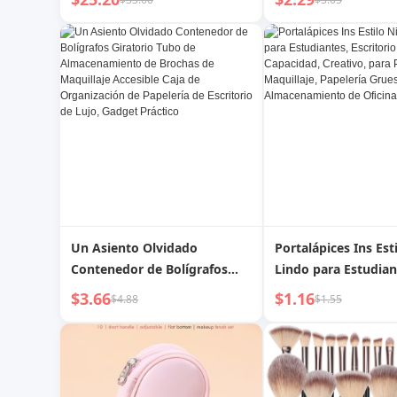
de alta definición para el
toallitas faciales, ce
hogar, luz de relleno para
maquillaje a prueba
maquillaje de belleza
polvo, caja separad
lápiz de cejas
Un Asiento Olvidado
Portalápices Ins Est
Contenedor de Bolígrafos
Lindo para Estudian
Giratorio Tubo de
Escritorio de Gran 
$3.66
$1.16
$4.88
$1.55
Almacenamiento de Brochas
Creativo, para Pince
de Maquillaje Accesible Caja
Maquillaje, Papelerí
de Organización de Papelería
Caja de Almacenam
de Escritorio de Lujo, Gadget
Oficina
Práctico