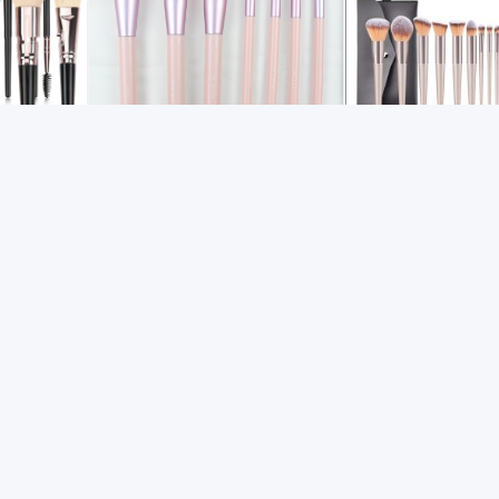
aquillaje
Brocha para polvos faciales,
Juego de 20 broch
ase y
polvos de contorno, base,
maquillaje color 
sombra de ojos y brocha
neceser, incluye b
$3.27
$5.78
$18.75
$11.01
para difuminar maquillaje
polvos, brocha pa
contorno en form
luna, brocha plan
para sombras de o
Marketplace
brocha para color
laje at factory-direct wholesale prices through its AI-powered W
para cejas, brocha
difuminar, brocha
tributors, and entrepreneurs can source high-quality products from
pestañas, brocha 
choice for B2B and B2C wholesale worldwide.
corrector, brocha 