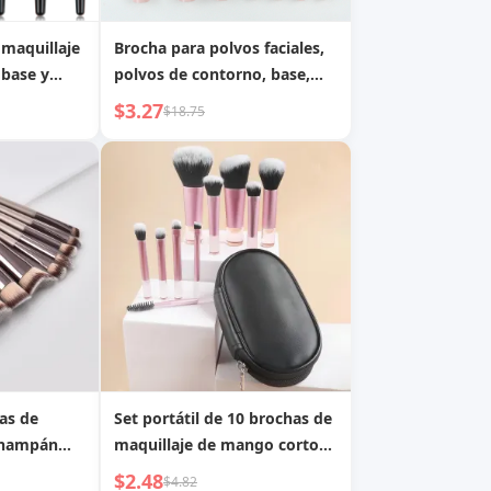
 maquillaje
Brocha para polvos faciales,
 base y
polvos de contorno, base,
sombra de ojos y brocha
$3.27
$18.75
para difuminar maquillaje
as de
Set portátil de 10 brochas de
 champán
maquillaje de mango corto
uye brocha
negro con bolsa de
$2.48
$4.82