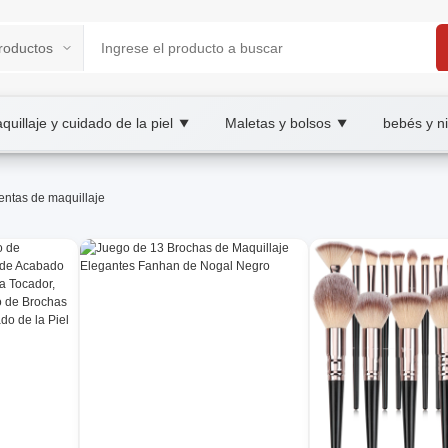
quillaje y cuidado de la piel
Maletas y bolsos
bebés y n
▼
▼
 XOOBAY B2B/B2C Marketplace
entas de maquillaje
esale herramientas de maquillaje, XOOBAY
ar con precisión.