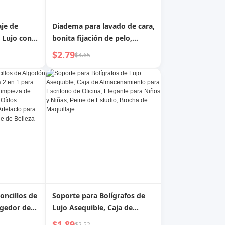
aje de
Diadema para lavado de cara,
 Lujo con
bonita fijación de pelo,
Tocador de
corbata de pelo, diadema,
$2.79
$4.65
 de
celebridad de Internet de
 Ligero
Corea del Sur, máscara de
Espejo de
maquillaje, diadema de
 Hogar
primavera para mujer
oncillos de
Soporte para Bolígrafos de
gedor de
Lujo Asequible, Caja de
 Adultos
Almacenamiento para
$1.89
$2.52