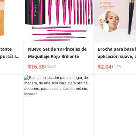
difuminar
para pestañas, brocha para
cejas, brocha para difuminar
atante
Nuevo Set de 18 Pinceles de
Brocha para base 
portátil
Maquillaje Rojo Brillante
aplicación suave,
ulares de
contorno de pelo 
$16.38
$2.04
$36.42
$2.53
arfil
inclinado
lar