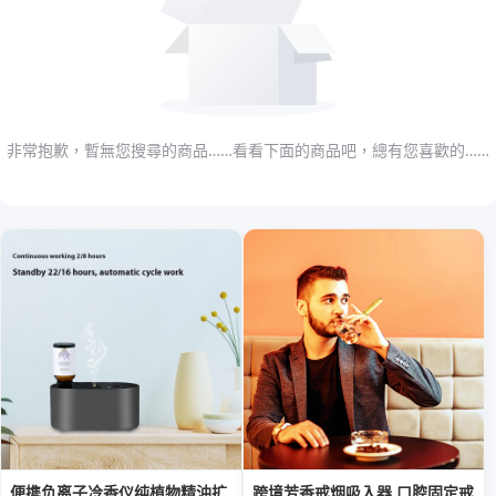
非常抱歉，暫無您搜尋的商品……看看下面的商品吧，總有您喜歡的……
便携负离子冷香仪纯植物精油扩
跨境芳香戒烟吸入器 口腔固定戒