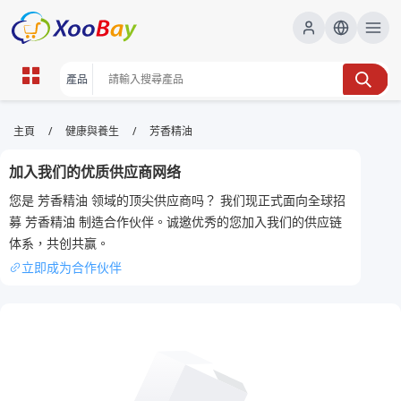
芳香精油 | XOOBAY B2B/B2C
/
/
主頁
健康與養生
芳香精油
Marketplace
加入我们的优质供应商网络
芳香精油,天然香氛,放鬆技巧, wholesale 芳香精油,
您是 芳香精油 领域的顶尖供应商吗？ 我们现正式面向全球招
XOOBAY
募 芳香精油 制造合作伙伴。诚邀优秀的您加入我们的供应链
此頁聚焦芳香精油的用途與好處，包括天然香氛、護膚功效、正確使用方
体系，共创共赢。
法及放鬆建議，提升生活質感。
立即成为合作伙伴