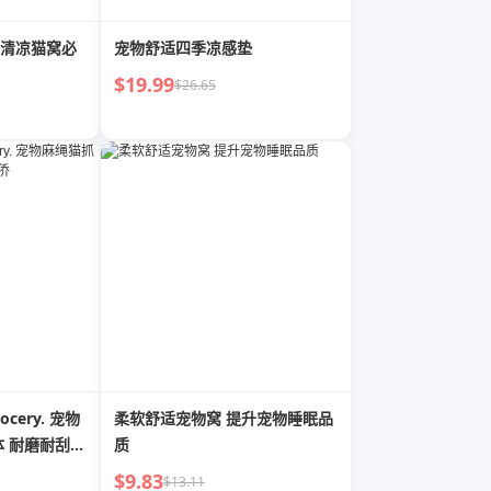
清凉猫窝必
宠物舒适四季凉感垫
$19.99
$26.65
Grocery. 宠物
柔软舒适宠物窝 提升宠物睡眠品
 耐磨耐刮 |
质
$9.83
$13.11