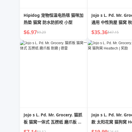
Hipidog 宠物恒温电热毯 猫咪加
Jojo s L. Pd. Mr. Gr
热垫 猫窝 防水防抓咬 小型
通用 中性狗屋 猫窝 
可拆洗 | Stamp-Pad 
$6.97
$35.36
$9.29
$47.15
Jojo s L. Pd. Mr. Grocery. 猫抓
Jojo s L. Pd. Mr. Gr
板 猫窝一体式 瓦楞纸 磨爪板 耐
款 太阳花窝 猫狗窝 Hea
磨 | 德雷
奖励
$7.14
$19.99
$9.52
$26.65