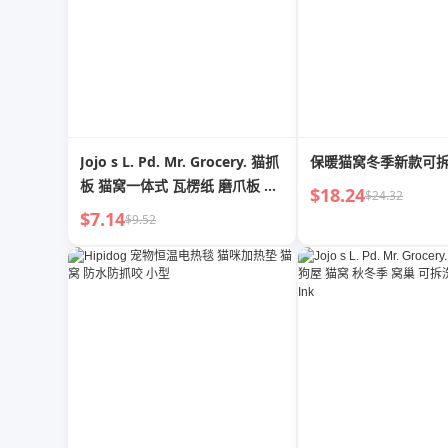
Jojo s L. Pd. Mr. Grocery. 猫抓
保暖猫窝冬季新款可
板 猫窝一体式 瓦楞纸 磨爪板 耐
$18.24
$24.32
磨 | 德雷
$7.14
$9.52