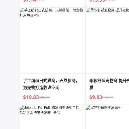
手工编织日式猫窝，天然藤制，
柔软舒适宠物窝 提升
为宠物打造静谧空间
质
$19.83
$9.83
$26.44
$13.11