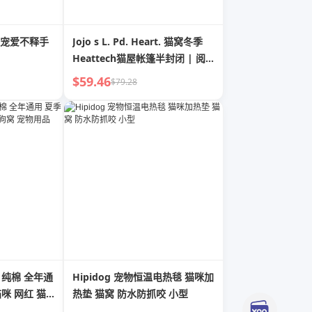
宠爱不释手
Jojo s L. Pd. Heart. 猫窝冬季
Heattech猫屋帐篷半封闭 | 阅
心
$59.46
$79.28
 纯棉 全年通
Hipidog 宠物恒温电热毯 猫咪加
猫咪 网红 猫
热垫 猫窝 防水防抓咬 小型