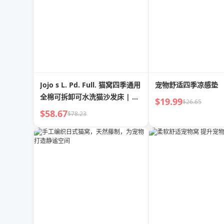
Jojo s L. Pd. Full. 猫窝四季通用
宠物舒适四季凉感垫
全棉可拆卸可水洗猫沙发床 | 全
$19.99
$26.65
阅
$58.67
$78.23