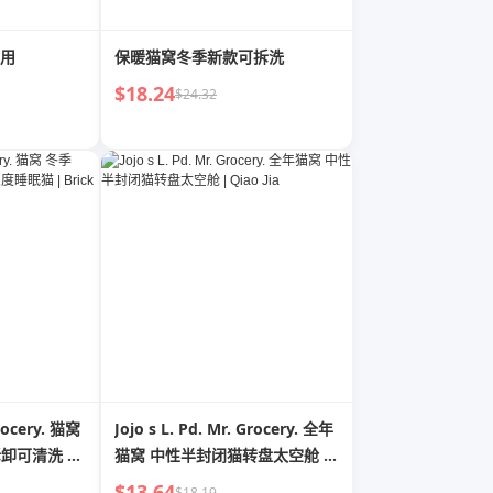
用
保暖猫窝冬季新款可拆洗
$18.24
$24.32
Grocery. 猫窝
Jojo s L. Pd. Mr. Grocery. 全年
可拆卸可清洗 深
猫窝 中性半封闭猫转盘太空舱 |
ouse
Qiao Jia
$13.64
$18.19