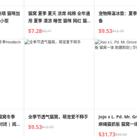
电热毯 猫咪加
猫窝 夏季 夏天 凉席 纯棉 全年通
宠物降温冰垫：夏季
 小型
用 夏季 清凉 睡觉 猫咪 网红 猫
备
床 狗窝 宠物用品
$7.28
$9.53
$9.71
$12.70
t. 猫窝冬季
全季节透气猫窝，萌宠爱不释手
Jojo s L. Pd. Mr. 
封闭 | 阅
麻绳猫抓板 猫窝一体
$9.53
$12.70
华侨
$31.73
$42.30