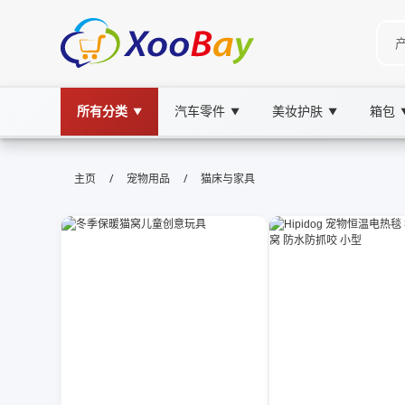
所有分类
汽车零件
美妆护肤
箱包
▼
▼
▼
猫床与家具 | XOOBAY B2B/B2C Ma
/
/
主页
宠物用品
猫床与家具
猫床,家具,宠物家居,猫咪用品, wholesale 猫床
猫床与家具，打造宠物舒适家居风格全集选购