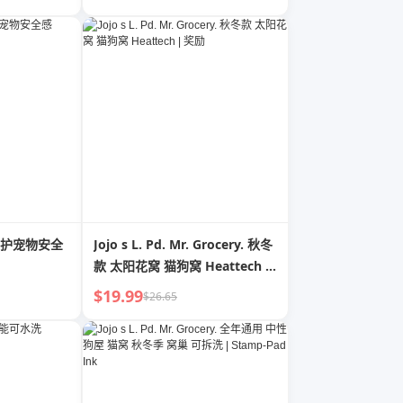
护宠物安全
Jojo s L. Pd. Mr. Grocery. 秋冬
款 太阳花窝 猫狗窝 Heattech |
奖励
$19.99
$26.65