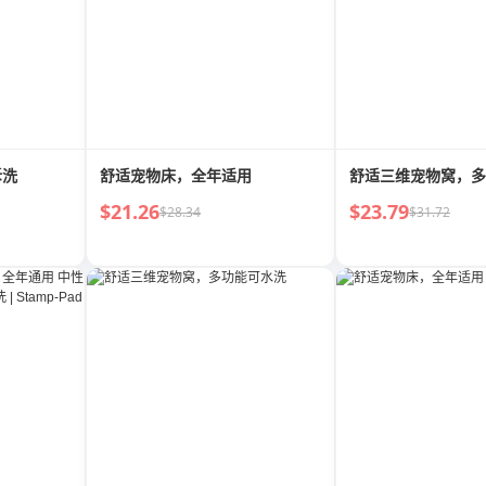
拆洗
舒适宠物床，全年适用
舒适三维宠物窝，多
$21.26
$23.79
$28.34
$31.72