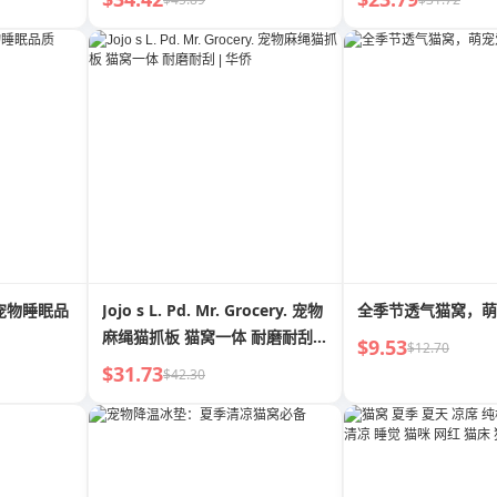
宠物睡眠品
Jojo s L. Pd. Mr. Grocery. 宠物
全季节透气猫窝，萌
麻绳猫抓板 猫窝一体 耐磨耐刮 |
$9.53
$12.70
华侨
$31.73
$42.30