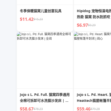
冬季保暖猫窝儿童创意玩具
Hipidog 宠物恒温
热垫 猫窝 防水防抓咬
$11.42
$15.23
$6.97
$9.29
Jojo s L. Pd. Full. 猫窝四季通用
Jojo s L. Pd. Hear
全棉可拆卸可水洗猫沙发床 | 全
Heattech猫屋帐篷半
阅
心
$58.67
$59.46
$78.23
$79.28