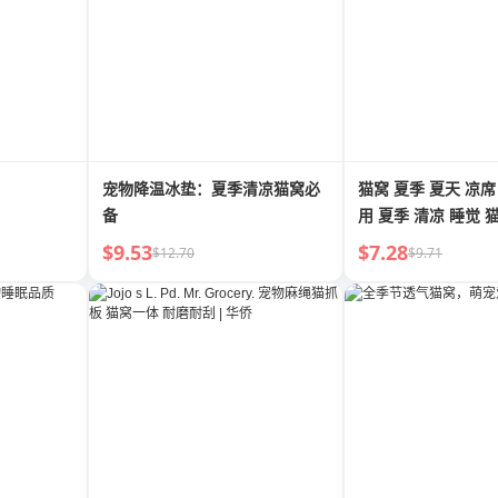
宠物降温冰垫：夏季清凉猫窝必
猫窝 夏季 夏天 凉席
备
用 夏季 清凉 睡觉 
床 狗窝 宠物用品
$9.53
$7.28
$12.70
$9.71