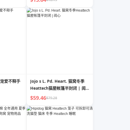
宠爱不释手
Jojo s L. Pd. Heart. 猫窝冬季
Heattech猫屋帐篷半封闭 | 阅
心
$59.46
$79.28