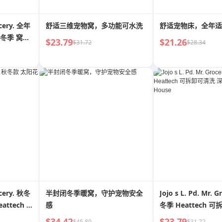
ocery. 全年
舒适三维宠物窝，多功能可水洗
舒适宠物床，全年适
秋冬季 窝巢
$23.79
$21.26
$31.72
$28.34
Ink
ocery. 秋冬
半封闭冬季暖窝，守护宠物安全
Jojo s L. Pd. Mr. 
ttech |
感
冬季 Heattech 
度睡眠猫 | Brick H
$34.42
$23.79
$45.89
$31.72