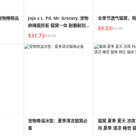
宠物睡眠品
Jojo s L. Pd. Mr. Grocery. 宠物
全季节透气猫窝，萌
麻绳猫抓板 猫窝一体 耐磨耐刮 |
$9.53
$12.70
华侨
$31.73
$42.30
宠物降温冰垫：夏季清凉猫窝必
猫窝 夏季 夏天 凉席
备
用 夏季 清凉 睡觉 
床 狗窝 宠物用品