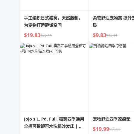
手工编织日式猫窝，天然藤制，
柔软舒适宠物窝 提升
为宠物打造静谧空间
质
$19.83
$9.83
$26.44
$13.11
Jojo s L. Pd. Full. 猫窝四季通用
宠物舒适四季凉感垫
全棉可拆卸可水洗猫沙发床 | 全
$19.99
$26.65
阅