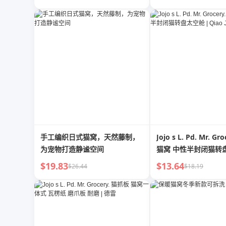
手工编织日式猫窝，天然藤制，
Jojo s L. Pd. Mr. Gr
为宠物打造静谧空间
猫窝 中性半封闭猫转盘
Qiao Jia
$19.83
$13.64
$26.44
$18.19