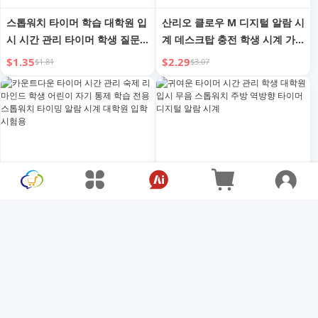
스톱워치 타이머 학습 대학원 입
산리오 클로우 M 디지털 알람 시
시 시간 관리 타이머 학생 질문
계 데스크탑 충전 학생 시계 가
무음 알람 시계 주방 리프트
정용 귀여운 2024 신상품 키즈
$1.35
$2.29
$1.81
$3.07
걸
카운트다운 타이머 시간 관리 숙
귀여운 타이머 시간 관리 학생
제 리마인드 학생 어린이 자기
대학원 입시 무음 스톱워치 주방
통제 학습 전용 스톱워치 타이밍
역방향 타이머 디지털 알람 시계
$1.61
$1.44
$2.15
$1.92
알람 시계 대학원 입학 시험용