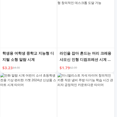
학생용 여학생 중학교 지능형 디
라인을 잡아 흔드는 머리 크레용
지털 소형 알람 시계
샤오신 인형 디컴프레션 시계 장
난감 오리 인형 창의적인 데스크
$3.23
$1.79
$4.30
$2.39
톱 도달 가능