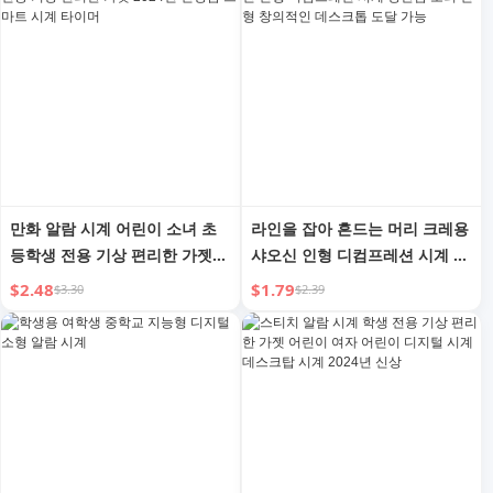
만화 알람 시계 어린이 소녀 초
라인을 잡아 흔드는 머리 크레용
등학생 전용 기상 편리한 가젯
샤오신 인형 디컴프레션 시계 장
2024년 신상품 스마트 시계 타
난감 오리 인형 창의적인 데스크
$2.48
$1.79
$3.30
$2.39
이머
톱 도달 가능