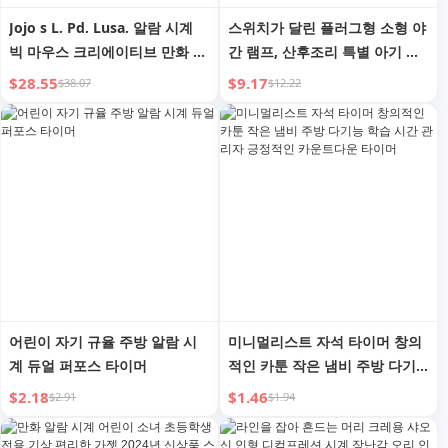
Jojo s L. Pd. Lusa. 알람 시계
스위치가 달린 플러그형 소형 야
빅 마우스 크리에이티브 만화 침
간 램프, 산후조리 특별 아기 수
대 옆 침실 귀여운 작은 알람 시
유 침실 수면등 알람 시계 2-in-1
$28.55
$9.17
$38.07
$12.22
계 La Luosa
침대 옆 램프
어린이 자기 규율 주방 알람 시
미니멀리스트 자석 타이머 창의
계 듀얼 퍼포스 타이머
적인 카툰 작은 냄비 주방 다기
능 학습 시간 관리자 긍정적인
$2.18
$1.46
$2.91
$1.94
카운트다운 타이머