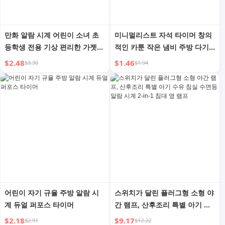
만화 알람 시계 어린이 소녀 초
미니멀리스트 자석 타이머 창의
등학생 전용 기상 편리한 가젯
적인 카툰 작은 냄비 주방 다기
2024년 신상품 스마트 시계 타
능 학습 시간 관리자 긍정적인
$2.48
$1.46
$3.30
$1.94
이머
카운트다운 타이머
어린이 자기 규율 주방 알람 시
스위치가 달린 플러그형 소형 야
계 듀얼 퍼포스 타이머
간 램프, 산후조리 특별 아기 수
유 침실 수면등 알람 시계 2-in-1
$2.18
$9.17
$2.91
$12.22