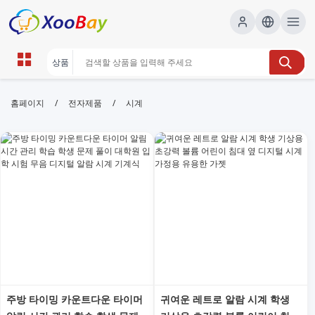
시계 | XOOBAY B2B/B2C Marketplace
/
/
홈페이지
전자제품
시계
시계,시계추천,명품시계,손목시계,남자시계,여자시계,브
랜드시계, wholesale 시계, XOOBAY
한국최신시계모음고급브랜드대전혜택가이드
주방 타이밍 카운트다운 타이머
귀여운 레트로 알람 시계 학생