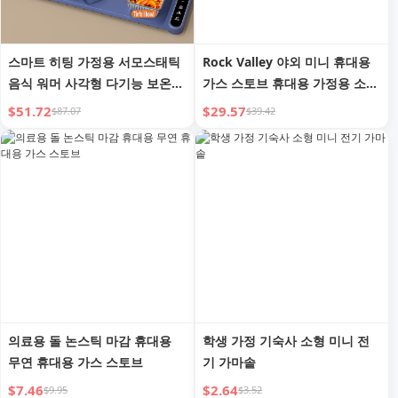
스마트 히팅 가정용 서모스태틱
Rock Valley 야외 미니 휴대용
음식 워머 사각형 다기능 보온
가스 스토브 휴대용 가정용 소형
접시 히팅
스토브 차 핫팟 가스 가스 스토
$51.72
$29.57
$87.07
$39.42
브 가스 스토브
의료용 돌 논스틱 마감 휴대용
학생 가정 기숙사 소형 미니 전
무연 휴대용 가스 스토브
기 가마솥
$7.46
$2.64
$9.95
$3.52