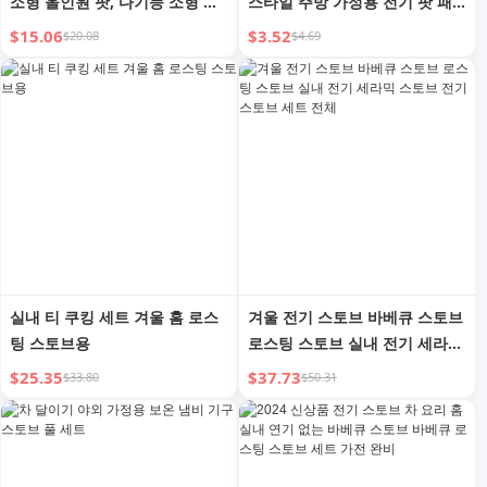
소형 올인원 팟, 다기능 소형 훠
스타일 주방 가정용 전기 팟 패
궈, 가정용 자동 콩 주머니 팟, 조
스트푸드 팟 멀티 기능 요리 국
$15.06
$3.52
$20.08
$4.69
리 팟
수 전기 히트 팬 전기 가마솥
실내 티 쿠킹 세트 겨울 홈 로스
겨울 전기 스토브 바베큐 스토브
팅 스토브용
로스팅 스토브 실내 전기 세라믹
스토브 전기 스토브 세트 전체
$25.35
$37.73
$33.80
$50.31