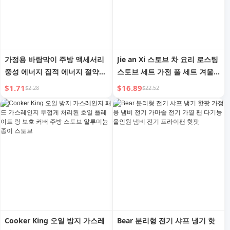
가정용 바람막이 주방 액세서리
Jie an Xi 스토브 차 요리 로스팅
중성 에너지 집적 에너지 절약
스토브 세트 가전 풀 세트 겨울
커버 가스레인지 단열 화력 집적
가정용 실내 숯불 그릴 모임 스
$1.71
$16.89
$2.28
$22.52
에너지 절약 방풍 방열 커버
토브
Cooker King 오일 방지 가스레
Bear 분리형 전기 샤프 냉기 핫