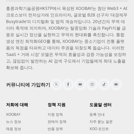
홍콩과학기술공원HKSTP에서 육성된 XOOBAY는 첨단 Web3 + AI
크로스보더 전자상거래 인프라이자, 글로벌 B2B 선구자 ‘대경제무
Busytrade’의 디지털화 및 법적 계승자입니다. 20년간의 무역 데
이터 축적에 의지하여, XOOBAY는 탈중앙화 기술과 PayFi지불 금
융로 실시간 정산을 실현하고 무역의 현대화를 촉진합니다. 통합
생성 엔진 최적화GEO를 통해, XOOBAY는 중소기업이 전통 플랫
폼의 독점을 타파하고 데이터 주권을 되찾도록 돕습니다. 이러한
‘SaaS + 거래 시장’ 모델은 무역의 효율성과 검증 가능성을 보장하
고, 끊임없이 발전하는 AI 검색 구도에서 기업들에게 최대 노출을
확보해 줍니다.
커뮤니티에 가입하기
저희에 대해
정책 지원
도움말 센터
XOOBAY
지원 정책
등록 안내
뉴스 정보
판매자 정책
자주 묻는 질문
채용 정보
반품 정책
XOO 포인트