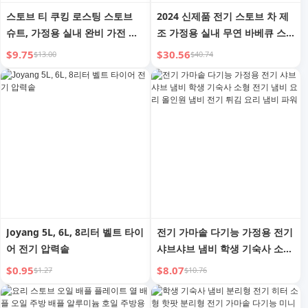
스토브 티 쿠킹 로스팅 스토브
2024 신제품 전기 스토브 차 제
슈트, 가정용 실내 완비 가전 겨
조 가정용 실내 무연 바베큐 스
울 모임 핫팟 도자기 점토 숯 스
토브 바베큐 로스팅 스토브 풀
$9.75
$30.56
$13.00
$40.74
토브
세트 가전
Joyang 5L, 6L, 8리터 벨트 타이
전기 가마솥 다기능 가정용 전기
어 전기 압력솥
샤브샤브 냄비 학생 기숙사 소형
전기 냄비 요리 올인원 냄비 전
$0.95
$8.07
$1.27
$10.76
기 튀김 요리 냄비 파워