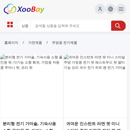
주방용 전기제품 | XOOBAY B2B/B2C
/
/
홈페이지
가전제품
주방용 전기제품
Marketplace
주방용 전기제품,주방가전,소형주방가전,주방필수가전,
주방전자제품, wholesale 주방용 전기제품, XOOBAY
주방용전기제품추천가이드모음최신정보안내
분리형 전기 가마솥, 기숙사용
귀여운 인스턴트 라면 팟 미니