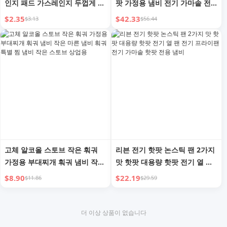
인지 패드 가스레인지 두껍게 처
팟 가정용 냄비 전기 가마솥 전
리된 호일 플레이트 링 보호 커
기 가열 팬 다기능 올인원 냄비
$2.35
$42.33
$3.13
$56.44
버 주방 스토브 알루미늄 종이
전기 프라이팬 핫팟
스토브
고체 알코올 스토브 작은 훠궈
리븐 전기 핫팟 논스틱 팬 2가지
가정용 부대찌개 훠궈 냄비 작은
맛 핫팟 대용량 핫팟 전기 열 팬
마른 냄비 훠궈 특별 찜 냄비 작
전기 프라이팬 전기 가마솥 핫팟
$8.90
$22.19
$11.86
$29.59
은 스토브 상업용
전용 냄비
더 이상 상품이 없습니다