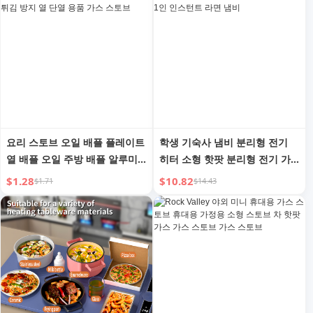
요리 스토브 오일 배플 플레이트
학생 기숙사 냄비 분리형 전기
열 배플 오일 주방 배플 알루미
히터 소형 핫팟 분리형 전기 가
늄 호일 주방용 튀김 방지 열 단
마솥 다기능 미니 1인 인스턴트
$1.28
$10.82
$1.71
$14.43
열 용품 가스 스토브
라면 냄비