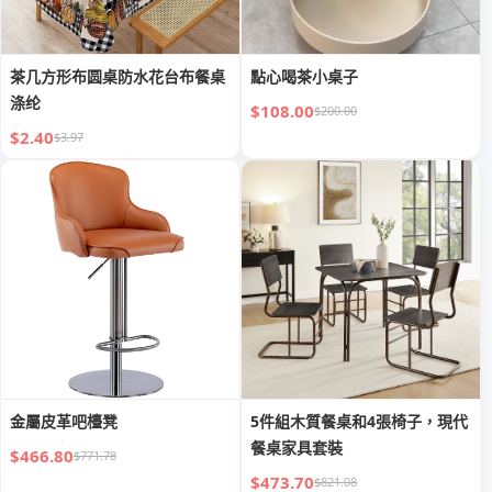
茶几方形布圆桌防水花台布餐桌
點心喝茶小桌子
涤纶
$108.00
$200.00
$2.40
$3.97
金屬皮革吧檯凳
5件組木質餐桌和4張椅子，現代
餐桌家具套裝
$466.80
$771.78
$473.70
$821.08