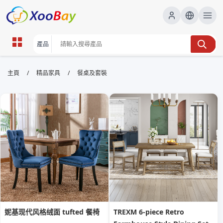
餐桌及套裝 | XOOBAY B2B/B2C
/
/
主頁
精品家具
餐桌及套裝
Marketplace
餐桌, 套裝, 家具, 客廳, 室內設計, 家居風格, 餐廳裝潢,
wholesale 餐桌及套裝, XOOBAY
本頁提供餐桌與套裝的材質、尺寸、風格與搭配建議，涵蓋木質、金屬、
玻璃等材質優缺點，協助用戶在 Google 搜尋快速找到相關資訊，提升
網站曝光率。
妮基现代风格绒面 tufted 餐椅
TREXM 6-piece Retro