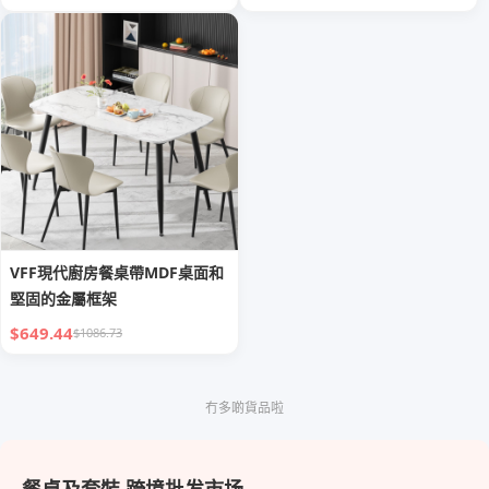
VFF現代廚房餐桌帶MDF桌面和
堅固的金屬框架
$649.44
$1086.73
冇多啲貨品啦