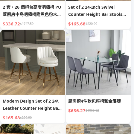
2 套，26 個吧台高度吧檯椅 PU
Set of 2 24-Inch Swivel
蓋廚房中島吧檯椅附黑色粉末塗
Counter Height Bar Stools
裝底座和腳凳
with Solid Wood Legs &
$336.72
$165.68
$1747.59
$220.90
Velvet Backs for Dining
Kitchen Island
Modern Design Set of 2 24\
廚房椅4件軟包座椅和金屬腿
Leather Counter Height Bar
$636.27
$1066.82
Stools with Wooden Legs
$165.68
$220.90
and Swivel Backs for Kitchen