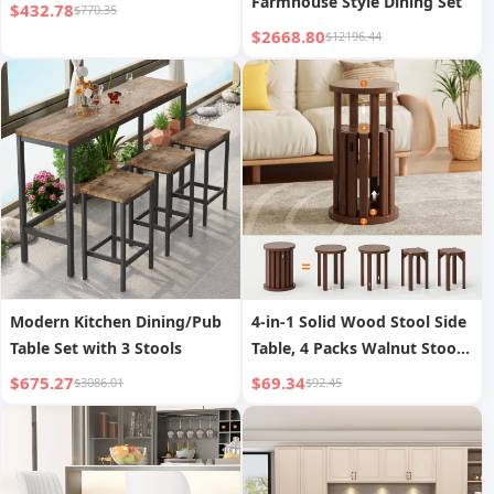
Farmhouse Style Dining Set
$432.78
$770.35
$2668.80
$12196.44
Modern Kitchen Dining/Pub
4-in-1 Solid Wood Stool Side
Table Set with 3 Stools
Table, 4 Packs Walnut Stools,
Space-saving coffee table for
$675.27
$69.34
$3086.01
$92.45
small home, bedroom, living
room