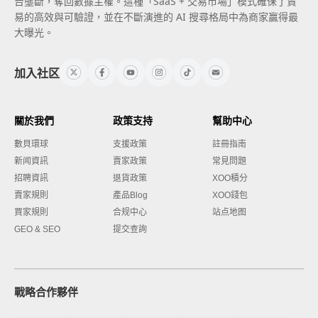
台壟斷，奪回數據主權。這種「SaaS + 交易市場」模式確保了貿
易的高效與可驗證，並在不斷演進的 AI 搜尋格局中為商家贏得最
大曝光。
加入社区
關於我們
政策支持
幫助中心
數貝環球
支援政策
註冊指南
新闻資訊
賣家政策
常見問題
招聘資訊
退貨政策
XOO積分
賣家規則
產品Blog
XOO錢包
買家規則
合规中心
站点地图
GEO & SEO
提交查詢
戰略合作夥伴