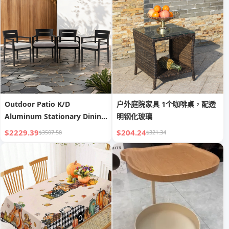
Outdoor Patio K/D
户外庭院家具 1个咖啡桌，配透
Aluminum Stationary Dining
明钢化玻璃
Chair
$2229.39
$204.24
$3507.58
$321.34