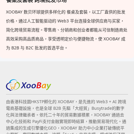
餐桌及套裝 跨境批发市场
XOOBAY 数贝环球提供多样化的 餐桌及套裝，以工厂直供的批发
价格，通过人工智能驱动的 Web3 平台连接全球供应商与买家，
简化跨境贸易流程。零售商、分销商和创业者都能从可信制造商处
高效采购高品质商品，享受透明定价与便捷物流，使 XOOBAY 成
为 B2B 与 B2C 批发的首选平台。
由香港科技園HKSTP孵化的 XOOBAY，是先進的 Web3 + AI 跨境
電商基礎設施，也是全球 B2B 先驅「大經貿」Busytrade的數字
化與法律繼承者。依托二十年的貿易數據積累，XOOBAY 通過去
中心化技術和 PayFi支付金融實現即時結算，推動貿易現代化。通
過集成的生成引擎優化GEO，XOOBAY 助力中小企業打破傳統平