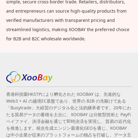
simple, secure cross-border trade. Retailers, distributors,
and entrepreneurs can source high-quality products from
verified manufacturers with transparent pricing and
streamlined logistics, making XOOBAY the preferred choice
for B2B and B2C wholesale worldwide.
香港科技園HKSTPにより孵化された XOOBAY は、先進的な
Web3 + AI の越境EC基盤であり、世界の B2B の先駆けである
「Busytrade」大経贸のデジタル化と法的継承者です。20年にわ
たる貿易データの蓄積を土台に、XOOBAY は分散型技術と PayFi
ペイファイ、決済金融を通じて即時決済を実現し、貿易の近代化
を推進します。統合生成エンジン最適化GEOを通じ、XOOBAY
は中小企業が従来のプラットフォームの独占を打破し、データ主