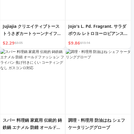
Jujiajia クリエイティブトース
Jojo's L. Pd. Fragrant. サラダ
トうさぎカートゥーンナイフ、
ボウル レトロヨーロピアンスタ
フォーク、スプーン やけど防止
イルのセラミック西洋料理シチ
$2.29
$9.86
$3.05
$13.14
厚みのあるセラミックハンドル
ューボウル クリエイティブ |
テーブルウェア スプーンフォー
Incense
ク 見栄えの良い西洋料理
スパー 料理鍋 家庭用 伝統的 鋳
調理・料理用 防油はね シェフ
鉄鍋 エナメル 防錆 オールドフ
ケータリンググローブ