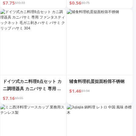
ァッション フライパン 焦げ付
$7.75
$0.56
$10.33
$0.75
きにくい コーティングなし ガ
スコンロ対応
ドイツ式カニ料理8点セット カ
辅食料理机蛋挞面粉筛不锈钢
ニ調理器具 カニバサミ 専用 フ
$1.46
$1.94
ァンタスティックネット 毛ガニ
$7.16
$9.55
剥きハサミ バサミ クリップ ハ
サミ 304