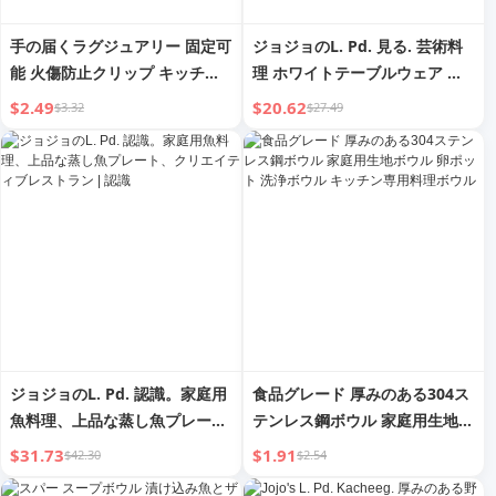
手の届くラグジュアリー 固定可
ジョジョのL. Pd. 見る. 芸術料
能 火傷防止クリップ キッチン
理 ホワイトテーブルウェア 加
火傷防止クリップ 皿つかみ デ
熱ビュッフェプラター 高級ホテ
$2.49
$20.62
$3.32
$27.49
ィッシュクランプ 蒸し料理 シ
ル レストラン | シーハンティ
リコン 滑り止め 耐熱
ング
ジョジョのL. Pd. 認識。家庭用
食品グレード 厚みのある304ス
魚料理、上品な蒸し魚プレー
テンレス鋼ボウル 家庭用生地ボ
ト、クリエイティブレストラン
ウル 卵ポット 洗浄ボウル キッ
$31.73
$1.91
$42.30
$2.54
| 認識
チン専用料理ボウル