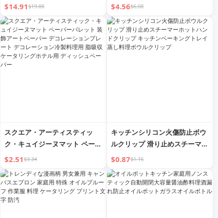
ス製オイルボトル 料理用ワイン
ションKスタイル 大人用 料理
$14.91
$4.56
$19.88
$6.08
ボトル 家庭用キッチン 醤油 酢
仕事 染み防止 散髪
クリュエット 漏れ防止
スクエア・アーティスティッ
キッチンシリコン火傷防止ボウ
ク・キュイジーヌマット ペーパ
ルクリップ 滑り止めスチーマー
ーパレット 装飾アートペーパー
ホットハンドクリップ キッチン
$2.51
$0.87
$3.34
$1.16
デコレーションプレート デコレ
ベーキングトレイ蒸し料理ボウ
ーション冷製料理用 脂吸収 ケ
ルクリップ
ータリングホテル用 ディッシュ
ペーパー