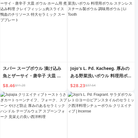
スパー スープボウル 漬け込み
Jojo's L. Pd. Kacheeg. 厚みの
魚とザーサイ・唐辛子 大皿 ボ
ある野菜洗いボウル 料理用ボウ
ウル ホーム用 煮込み料理 クレ
ル ステンレススチール製ボウル
$8.46
$28.23
$11.28
$37.64
イフィッシュ肉スライス 鴨血の
調味用ボウル | Li Tooth
チリソース 特大セラミック ス
ーププレート