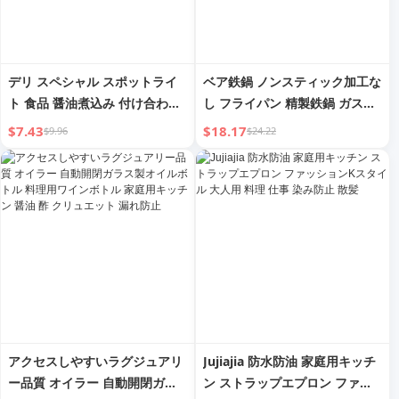
デリ スペシャル スポットライ
ベア鉄鍋 ノンスティック加工な
ト 食品 醤油煮込み 付け合わせ
し フライパン 精製鉄鍋 ガスコ
用 煮込み料理 ファストフード
ンロ 旧式炊飯器用 家庭料理用
$7.43
$18.17
$9.96
$24.22
ロースト チキンショップ ケー
タリング 業務用 温光 トラック
ライト
アクセスしやすいラグジュアリ
Jujiajia 防水防油 家庭用キッチ
ー品質 オイラー 自動開閉ガラ
ン ストラップエプロン ファッ