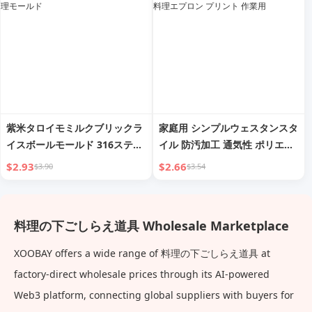
紫米タロイモミルクブリックラ
家庭用 シンプルウェスタンスタ
イスボールモールド 316ステン
イル 防汚加工 通気性 ポリエス
レス鋼製 ベーキング ムース ペ
テル・コットン製エプロン 家庭
$2.93
$2.66
$3.90
$3.54
ストリー 丸型 冷製料理モール
用キッチン向け 新着 料理エプ
ド
ロン プリント 作業用
料理の下ごしらえ道具 Wholesale Marketplace
XOOBAY offers a wide range of 料理の下ごしらえ道具 at
factory-direct wholesale prices through its AI-powered
Web3 platform, connecting global suppliers with buyers for