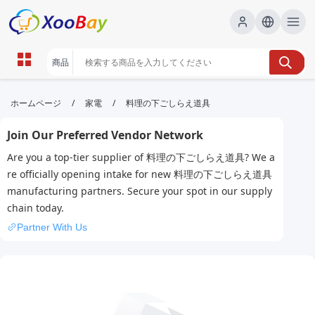
料理の下ごしらえ道具 | XOOBAY
/
/
ホームページ
家電
料理の下ごしらえ道具
B2B/B2C Marketplace
Join Our Preferred Vendor Network
料理,下ごしらえ,用具,キッチン,ツール,包丁,まな板,
Are you a top-tier supplier of 料理の下ごしらえ道具? We a
wholesale 料理の下ごしらえ道具, XOOBAY
re officially opening intake for new 料理の下ごしらえ道具
料理の下ごしらえに役立つ道具の選び方と使い方を解説。定番ツールの
manufacturing partners. Secure your spot in our supply
比較と選定ポイントを紹介します。
chain today.
Partner With Us