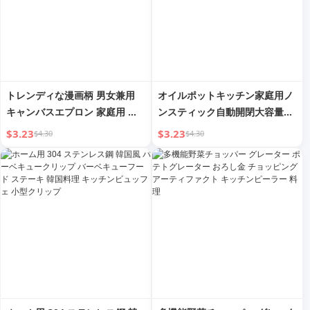
トレンディな漫画柄 男女兼用
オイルポットキッチン家庭用ノ
キャンバスエプロン 家庭用 特
ンスティック自動開閉大容量醤
殊 オイルプルーフ 作業服 料理
油酢料理酒漏れ防止オイルポッ
$3.23
$3.23
$4.30
$4.30
ケータリング プリント文字 防
トガラスオイルボトル
汚