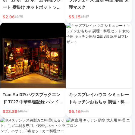
ート 壁掛け ホットポット ソー
護マスク
サー 醤油 ソース ディップ サイ
$2.06
$5.15
$2.75
$6.87
ドディッシュ 収納 キッチン食
器 サイドディッシュプレート
ポイント
Tian Yu DIYハウスブックエン
キッズプレイハウス シミュレー
ド TC27 中華料理記録 ハンドメ
トキッチンおもちゃ 調理・料理
イド組み立て マイクロ3D立体
セット 女の子用 キッチン用品
$23.88
$6.16
$40.12
$8.21
パズル クリエイティブギフト
2歳 3歳 誕生日プレゼント