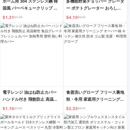
ホーム用 304 ステンレス鋼 韓
多機能野菜チョッパー グレータ
国風 バーベキュークリップ バ
ー ポテトグレーター おろし金
ーベキューフード ステーキ 韓
チョッピングアーティファクト
$1.31
$4.10
$1.74
$5.47
国料理 キッチンビュッフェ 小
キッチンピーラー 料理
型クリップ
電子レンジ 油はね防止カバー
食器洗いグローブ フリース裏地
ハンドル付き 飛散防止 高温耐
秋・冬用 家庭用クリーニング
性 食品グレード フレッシュカ
オーバー袖 キッチン 耐久性 防
$1.16
$2.33
$1.55
$3.11
バー 加熱専用 透明 熱い料理カ
水 ゴム製 洗濯・料理用グロー
バー
ブ