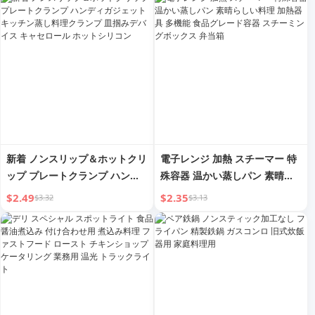
鍋 IH対応
新着 ノンスリップ＆ホットクリ
電子レンジ 加熱 スチーマー 特
ップ プレートクランプ ハンデ
殊容器 温かい蒸しパン 素晴ら
ィガジェット キッチン蒸し料理
しい料理 加熱器具 多機能 食品
$2.49
$2.35
$3.32
$3.13
クランプ 皿掴みデバイス キャ
グレード容器 スチーミングボッ
セロール ホットシリコン
クス 弁当箱