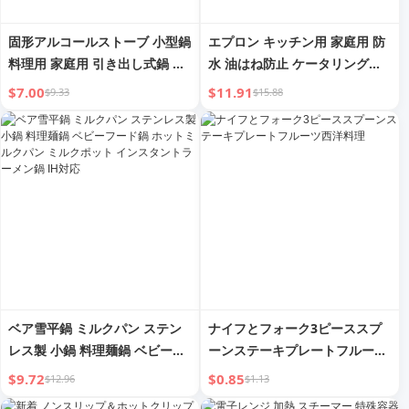
固形アルコールストーブ 小型鍋
エプロン キッチン用 家庭用 防
料理用 家庭用 引き出し式鍋 業
水 油はね防止 ケータリング・
務用 ステンレス鋼 直火式鍋 煮
料理用 専用 2024年新着 インス
$7.00
$11.91
$9.33
$15.88
込み鍋 専用
スタイル オーバーオール レデ
ィース用 防汚 オーバーオール
ベア雪平鍋 ミルクパン ステン
ナイフとフォーク3ピーススプ
レス製 小鍋 料理麺鍋 ベビーフ
ーンステーキプレートフルーツ
ード鍋 ホットミルクパン ミル
西洋料理
$9.72
$0.85
$12.96
$1.13
クポット インスタントラーメン