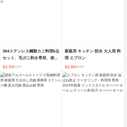
304ステンレス鋼製カニ料理8点
家庭用 キッチン 防水 大人用 料
セット、毛ガニ剥き専用、便利
理 エプロン
なネットクランプ、ハサミ、3
$2.93
$2.00
$3.91
$2.66
点セットカニ料理ツール