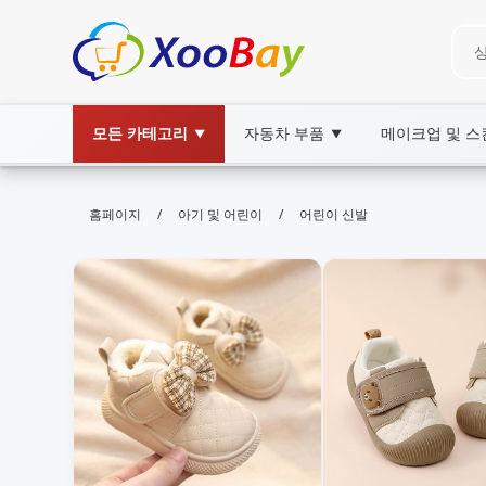
모든 카테고리
자동차 부품
메이크업 및 
▼
▼
어린이 신발 | XOOBAY B2B/B2C M
/
/
홈페이지
아기 및 어린이
어린이 신발
어린이 신발, 아동화, 아이 신발 쇼핑, wholesal
아이의 발 건강과 편안함을 최우선으로, 안전 인증과 다양한 