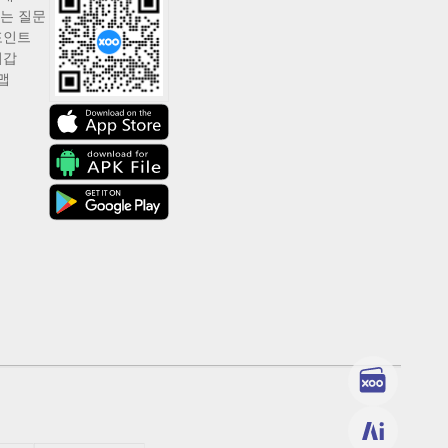
는 질문
포인트
지갑
맵