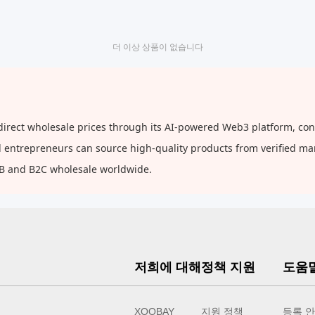
더 이상 상품이 없습니다
ect wholesale prices through its AI-powered Web3 platform, conne
and entrepreneurs can source high-quality products from verified m
2B and B2C wholesale worldwide.
저희에 대해
정책 지원
도움
XOOBAY
지원 정책
등록 