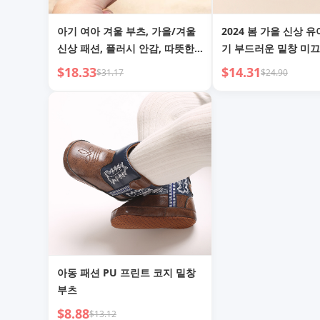
아기 여아 겨울 부츠, 가을/겨울
2024 봄 가을 신상 유
신상 패션, 플러시 안감, 따뜻한
기 부드러운 밑창 미끄
숏 부츠, 여아 리본, 부드러운 밑
아 신발 0-1-2세 남아
$18.33
$14.31
$31.17
$24.90
창, 유아 신발, 면 신발
아 신발
아동 패션 PU 프린트 코지 밑창
부츠
$8.88
$13.12