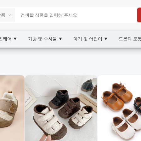
스킨케어
가방 및 수하물
아기 및 어린이
드론과 로
▼
▼
▼
arketplace
e 어린이 신발, XOOBAY
사이즈를 갖춘 신뢰의 어린이 신발 쇼핑몰.