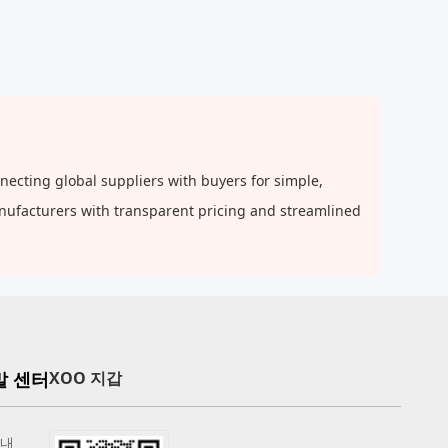
cting global suppliers with buyers for simple,
anufacturers with transparent pricing and streamlined
말 센터
XOO 지갑
안내