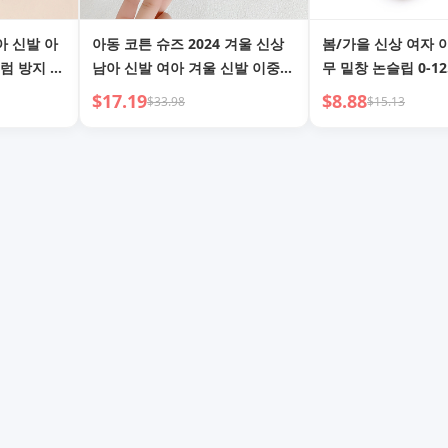
아 신발 아
아동 코튼 슈즈 2024 겨울 신상
봄/가을 신상 여자 
럼 방지 유
남아 신발 여아 겨울 신발 이중
무 밑창 논슬립 0-1
 통기성 여
코튼 플러시 아기 신발 킥 방지
기 걸음마 신발
$17.19
$8.88
$33.98
$15.13
캐주얼 슈즈