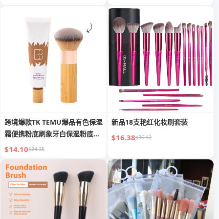
跨境爆款TK TEMU爆品有色保湿
新品18支艳红化妆刷套装
霜便携粉底刷象牙白保湿粉底防
$16.38
$36.42
嗮霜
$14.10
$24.35