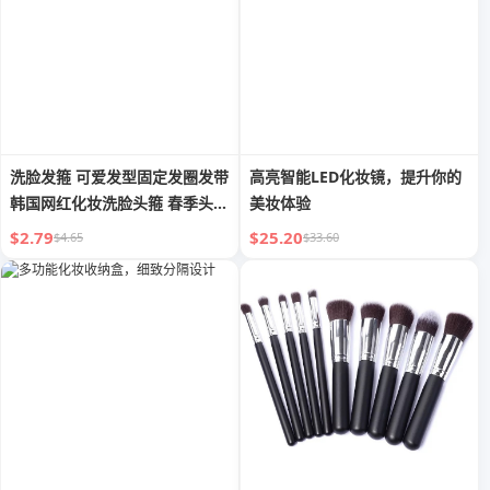
洗脸发箍 可爱发型固定发圈发带
高亮智能LED化妆镜，提升你的
韩国网红化妆洗脸头箍 春季头饰
美妆体验
女
$2.79
$25.20
$4.65
$33.60