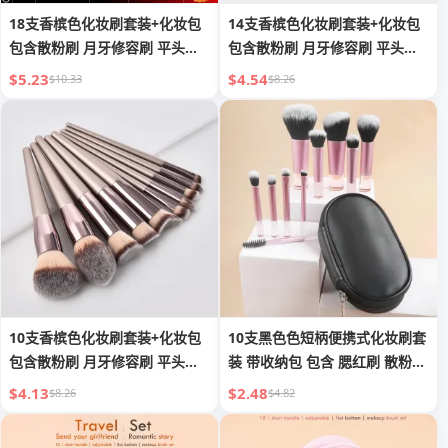
18支香槟色化妆刷套装+化妆包
14支香槟色化妆刷套装+化妆包
包含散粉刷 月牙修容刷 平头刷
包含散粉刷 月牙修容刷 平头刷
眼影刷 腮红刷 眉刷 眼影刷 晕染
眼影刷 腮红刷 眉刷 眼影刷 晕染
$5.23
$4.54
$10.33
$8.26
刷 双头睫毛刷 遮瑕刷 唇刷
刷 双头睫毛刷 遮瑕刷 唇刷
10支香槟色化妆刷套装+化妆包
10支黑色色短柄便携式化妆刷套
包含散粉刷 月牙修容刷 平头刷
装 带收纳包 包含 腮红刷 散粉刷
眼影刷 腮红刷 眉刷 眼影刷 晕染
眼影刷 睫毛刷 眉刷 晕染刷
$4.13
$2.48
$8.26
$4.82
刷