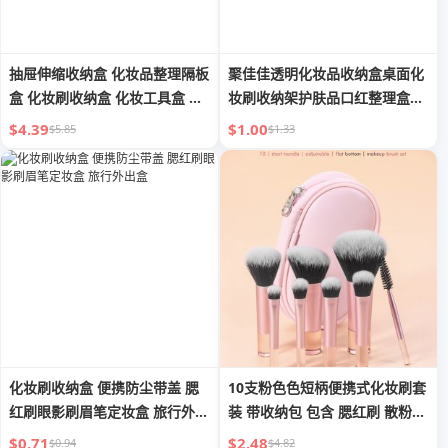
抽屉伸缩收纳盒 化妆品整理隔板
聚佳佳透明化妆品收纳盒桌面化
盒 化妆刷收纳盒 化妆工具盒 分
妆刷收纳架护肤品口红整理盒面
格收纳隔断
膜收纳盒
$4.39
$1.00
$5.85
$1.33
化妆刷收纳盒 便携防尘带盖 腮
10支粉色色短柄便携式化妆刷套
红刷眼影刷眉笔定妆盒 旅行外出
装 带收纳包 包含 腮红刷 散粉刷
盒
眼影刷 睫毛刷 眉刷 晕染刷
$0.71
$2.48
$0.94
$4.82