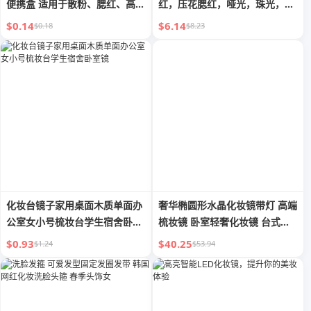
便携盒 适用于散粉、腮红、高
红，压花腮红，哑光，珠光，防
光、眼影等
水，自然裸妆，提亮脸颊
$0.14
$6.14
$0.18
$8.23
化妆台镜子家用桌面木质单面办
奢华椭圆形水晶化妆镜带灯 高端
公室女小号梳妆台学生宿舍卧室
梳妆镜 卧室轻奢化妆镜 台式桌
镜
面镜 家用镜
$0.93
$40.25
$1.24
$53.94