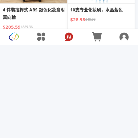
4 件裝拉桿式 ABS 銀色化妝盒附
10支专业化妆刷，水晶蓝色
萬向輪
$28.98
$48.98
$205.59
$589.36
双头便携多功能化妆刷腮红散粉
跨境爆款TK TEMU爆品有色保湿
刷修容刷美妆工具
霜便携粉底刷象牙白保湿粉底防
嗮霜
$3.60
$14.10
$5.72
$24.35