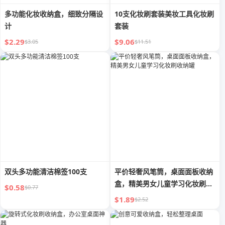
多功能化妆收纳盒，细致分隔设
10支化妆刷套装美妆工具化妆刷
计
套装
$2.29
$9.06
$3.05
$11.51
双头多功能清洁棉签100支
平价轻奢风笔筒，桌面面板收纳
盒，精美男女儿童学习化妆刷收
$0.58
$0.77
纳罐
$1.89
$2.52