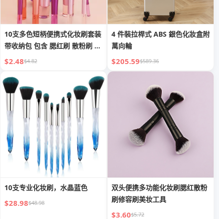
10支多色短柄便携式化妆刷套装
4 件裝拉桿式 ABS 銀色化妝盒附
带收纳包 包含 腮红刷 散粉刷 眼
萬向輪
影刷 睫毛刷 眉刷 晕染刷
$2.48
$205.59
$4.82
$589.36
10支专业化妆刷，水晶蓝色
双头便携多功能化妆刷腮红散粉
刷修容刷美妆工具
$28.98
$48.98
$3.60
$5.72