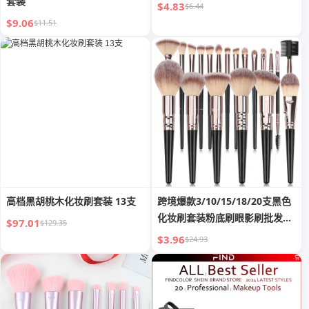
套装
$4.83
$6.44
$9.06
$11.51
高档黑胡桃木化妆刷套装 13支
跨境爆款3/10/15/18/20支黑色
化妆刷套装粉底刷眼影刷批发工
$97.01
$129.35
厂
$3.96
$24.93