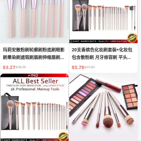
玛莉安散粉刷轮廓刷粉底刷眼影
20支香槟色化妆刷套装+化妆包
刷晕染刷遮瑕刷眉刷伸缩唇刷化
包含散粉刷 月牙修容刷 平头刷
妆刷
眼影刷 腮红刷 眉刷 眼影刷 晕染
$3.27
$5.78
$18.75
$11.01
刷 双头睫毛刷 遮瑕刷 唇刷