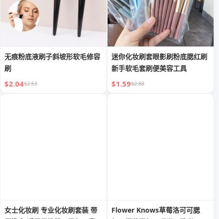
无痕粉底液刷子斜坡形软毛修容
迷你化妆刷套眼影刷粉底腮红刷
刷
新手软毛套刷便美容工具
$2.04
$1.59
$2.53
$2.88
女士化妆刷 专业化妆刷套装 带
Flower Knows草莓洛可可腮