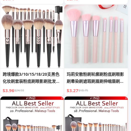
跨境爆款3/10/15/18/20支黑色
玛莉安散粉刷轮廓刷粉底刷眼影
化妆刷套装粉底刷眼影刷批发工
刷晕染刷遮瑕刷眉刷伸缩唇刷化
厂
妆刷
$3.96
$3.27
$24.93
$18.75