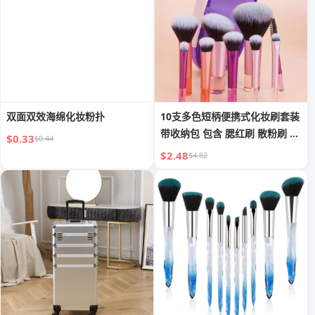
双面双效海绵化妆粉扑
10支多色短柄便携式化妆刷套装
带收纳包 包含 腮红刷 散粉刷 眼
$0.33
$0.44
影刷 睫毛刷 眉刷 晕染刷
$2.48
$4.82