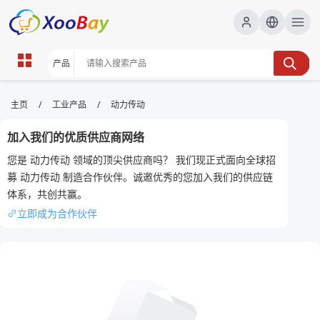
动力传动 | XOOBAY B2B/B2C
/
/
主页
工业产品
动力传动
Marketplace
加入我们的优质供应商网络
动力传动,传动系统,机械传动,传动设计,工业自动化,
您是 动力传动 领域的顶尖供应商吗？ 我们现正式面向全球招
wholesale 动力传动, XOOBAY
募 动力传动 制造合作伙伴。诚邀优秀的您加入我们的供应链
全面解析动力传动的组成、工作原理与常见传动部件，帮助提升设备效率
体系，共创共赢。
与可靠性。
立即成为合作伙伴