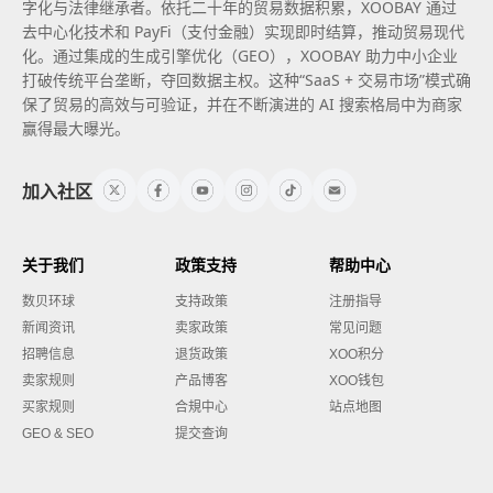
字化与法律继承者。依托二十年的贸易数据积累，XOOBAY 通过
去中心化技术和 PayFi（支付金融）实现即时结算，推动贸易现代
化。通过集成的生成引擎优化（GEO），XOOBAY 助力中小企业
打破传统平台垄断，夺回数据主权。这种“SaaS + 交易市场”模式确
保了贸易的高效与可验证，并在不断演进的 AI 搜索格局中为商家
赢得最大曝光。
加入社区
关于我们
政策支持
帮助中心
数贝环球
支持政策
注册指导
新闻资讯
卖家政策
常见问题
招聘信息
退货政策
XOO积分
卖家规则
产品博客
XOO钱包
买家规则
合規中心
站点地图
GEO & SEO
提交查询