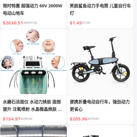
限时特惠 超强动力 60V 2000W
笑脸鲨鱼动力手电筒 儿童自行车
电动山地车
灯
$2630.51
$1.45
$3507.35
$1.93
水磨石洁面仪 水动力焕肤 面部
便携折叠电动自行车，强劲动力
提升 注氧喷射 水晶微晶焕肤 水
更省心
磨石洁面仪
$154.97
$205.96
$206.62
$274.61