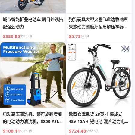
城市智能折叠电动车 瞩目外观搭
狗狗玩具大型犬圈飞盘边牧响声
配强劲动力
果冻动力圈磨牙耐用解压神器宠
物玩具
$389.85
$5.73
$519.80
$7.64
电动高压清洗机，带可旋转喷嘴
欧盟仓库现货 28英寸 集成式
的电动动力清洗机，3200 PSI
48V 15AH 锂电池 混合动力电动
最大 2.2 GPM 高压清洁机带泡
自行车 低跨铝合金车架 500W
$108.11
$724.48
$144.15
$965.97