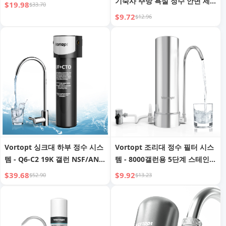
기숙사 주방 욕실 정수 안면 세
$19.98
$33.70
안 부드러운 물 필터 면 필터
$9.72
$12.96
Vortopt 싱크대 하부 정수 시스
Vortopt 조리대 정수 필터 시스
템 - Q6-C2 19K 갤런 NSF/ANSI
템 - 8000갤런용 5단계 스테인리
42 인증 정수, 납, 염소, 악취 제
스 스틸 수도꼭지 정수 필터 -
$39.68
$9.92
$52.90
$13.23
거, 304 스테인리스 스틸 수도꼭
KDF 함유 정수기 - 염소, 중금속,
지 포함 싱크대 하부 정수 필터
악취 감소 - F7 - 필터 1개 포함