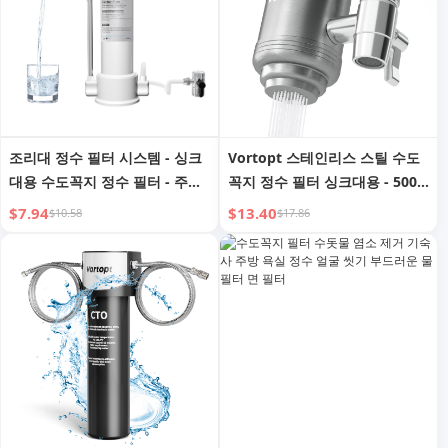
조리대 정수 필터 시스템 - 싱크
Vortopt 스테인리스 스틸 수도
대용 수도꼭지 정수 필터 - 주방
꼭지 정수 필터 싱크대용 - 500
용 정수기 - 염소, 중금속, 악취
갤런 정수기 수도꼭지용 - 주방,
$7.94
$13.40
$10.58
$17.86
감소 - F8 - 필터 1개 포함
욕조 수전 필터링 시스템 장착,
납, 염소 및 불쾌한 맛 감소,
T2(필터 1개)