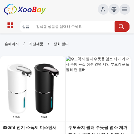
정화 필터 | XOOBAY B2B/B2C
/
/
홈페이지
가전제품
정화 필터
Marketplace
정화필터,정수필터,필터모듈, wholesale 정화 필터,
XOOBAY
정화 필터를 통해 물의 불순물을 효과적으로 제거하고, 교체 주기와 설치
팁, 선택 가이드를 제공합니다.
380ml 전기 소독제 디스펜서
수도꼭지 필터 수돗물 염소 제거