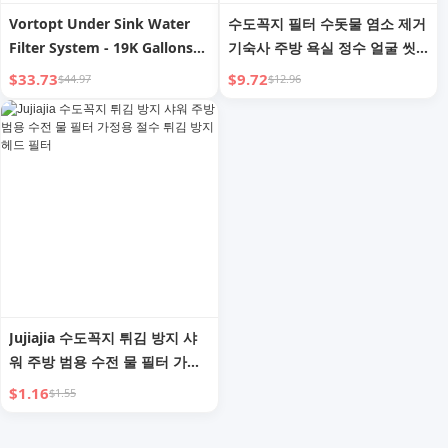
Vortopt Under Sink Water
수도꼭지 필터 수돗물 염소 제거
Filter System - 19K Gallons
기숙사 주방 욕실 정수 얼굴 씻
Q5-C2 NSF/ANSI 42 Certified
기 부드러운 물 필터 면 필터
$33.73
$9.72
$44.97
$12.96
Water Filtration, Reduces
Lead, Chlorine, Bad Taste &
Odor, Water Filter Under
Sink
Jujiajia 수도꼭지 튀김 방지 샤
워 주방 범용 수전 물 필터 가정
용 절수 튀김 방지 헤드 필터
$1.16
$1.55