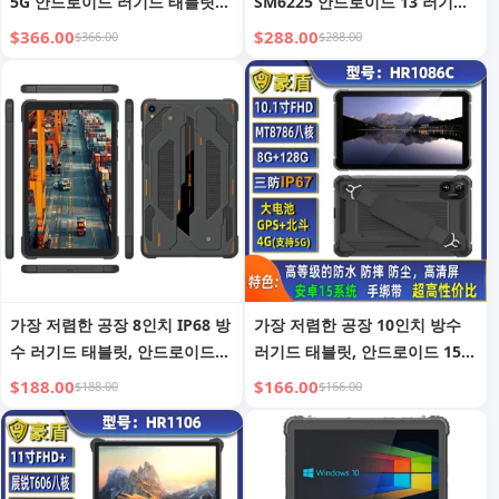
5G 안드로이드 러기드 태블릿
SM6225 안드로이드 13 러기드
PC, NFC 2D 바코드 리더기, 차
태블릿 PC, NFC 2D 바코드 리더
$366.00
$288.00
$366.00
$288.00
량용 거치대, 차량용 충전기 포
기, 러기드 패드, 산업용 태블릿
함
PC 포함
가장 저렴한 공장 8인치 IP68 방
가장 저렴한 공장 10인치 방수
수 러기드 태블릿, 안드로이드
러기드 태블릿, 안드로이드 15
러기드 태블릿 (8+128GB NFC
러기드 태블릿 (8+128GB FHD
$188.00
$166.00
$188.00
$166.00
포함), 러기드 태블릿 PC, 방수
포함), 러기드 태블릿 PC, 방수
태블릿
태블릿