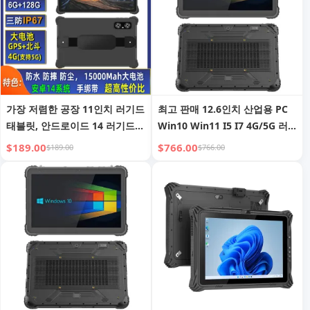
가장 저렴한 공장 11인치 러기드
최고 판매 12.6인치 산업용 PC
태블릿, 안드로이드 14 러기드
Win10 Win11 I5 I7 4G/5G 러
태블릿 (6+128GB 15000mAh
기드 태블릿 (NFC 2D 바코드
$189.00
$766.00
$189.00
$766.00
FHD 포함), 러기드 태블릿 PC,
RFID & 지문 포함), 러기드 태블
방수 태블릿
릿 PC