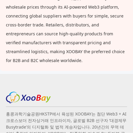
wholesale prices through its AI-powered Web3 platform,
connecting global suppliers with buyers for simple, secure
cross-border trade. Retailers, distributors, and
entrepreneurs can source high-quality products from
verified manufacturers with transparent pricing and
streamlined logistics, making XOOBAY the preferred choice
for B2B and B2C wholesale worldwide.
홍콩과학기술공원HKSTP에서 육성된 XOOBAY는 첨단 Web3 + AI
크로스보더 전자상거래 인프라이자, 글로벌 B2B 선구자 ‘대경제무
Busytrade’의 디지털화 및 법적 계승자입니다. 20년간의 무역 데