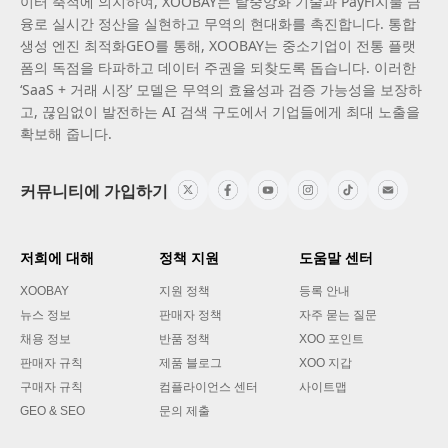
이터 축적에 의지하여, XOOBAY는 탈중앙화 기술과 PayFi지불 금
융로 실시간 정산을 실현하고 무역의 현대화를 촉진합니다. 통합
생성 엔진 최적화GEO를 통해, XOOBAY는 중소기업이 전통 플랫
폼의 독점을 타파하고 데이터 주권을 되찾도록 돕습니다. 이러한
‘SaaS + 거래 시장’ 모델은 무역의 효율성과 검증 가능성을 보장하
고, 끊임없이 발전하는 AI 검색 구도에서 기업들에게 최대 노출을
확보해 줍니다.
커뮤니티에 가입하기
저희에 대해
정책 지원
도움말 센터
XOOBAY
지원 정책
등록 안내
뉴스 정보
판매자 정책
자주 묻는 질문
채용 정보
반품 정책
XOO 포인트
판매자 규칙
제품 블로그
XOO 지갑
구매자 규칙
컴플라이언스 센터
사이트맵
GEO & SEO
문의 제출