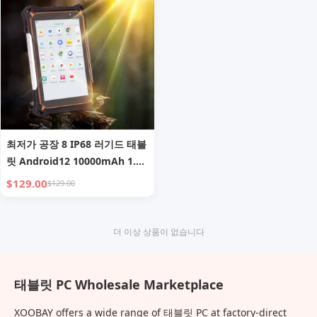
최저가 공장 8 IP68 러기드 태블
릿 Android12 10000mAh 1.2-
1.5미터 낙하 방지 러기드 태블
$129.00
$129.00
릿 스타일러스 펜 포함 러기드
태블릿 PC
더 이상 상품이 없습니다
태블릿 PC Wholesale Marketplace
XOOBAY offers a wide range of 태블릿 PC at factory-direct