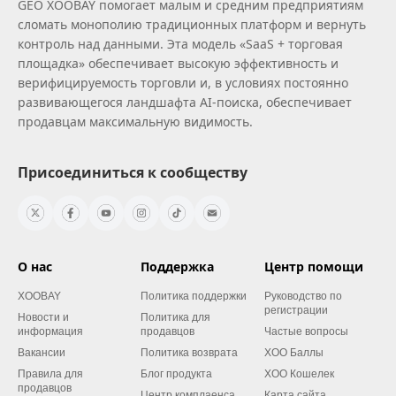
GEO XOOBAY помогает малым и средним предприятиям
сломать монополию традиционных платформ и вернуть
контроль над данными. Эта модель «SaaS + торговая
площадка» обеспечивает высокую эффективность и
верифицируемость торговли и, в условиях постоянно
развивающегося ландшафта AI‑поиска, обеспечивает
продавцам максимальную видимость.
Присоединиться к сообществу
О нас
Поддержка
Центр помощи
XOOBAY
Политика поддержки
Руководство по
регистрации
Новости и
Политика для
информация
продавцов
Частые вопросы
Вакансии
Политика возврата
XOO Баллы
Правила для
Блог продукта
XOO Кошелек
продавцов
Центр комплаенса
Карта сайта