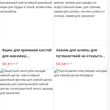
для хранения туалетных
для защиты глаз, снимает
принадлежностей,
усталость глаз
водонепроницаемая
Ящик для хранения кистей
Зажим для шляпы для
для макияжа,
путешествий на открытом
пылезащитный чехол,
воздухе, крючок, пряжка
$0.81
$0.68
$1.08
$0.91
прозрачный портативный
для шарфа, из
дорожный ящик для
искусственной кожи, для
пудры и теней,
сумочки, зажим для
косметичка, органайзер
шляпы, летняя шляпа от
солнца, зажим для
хранения