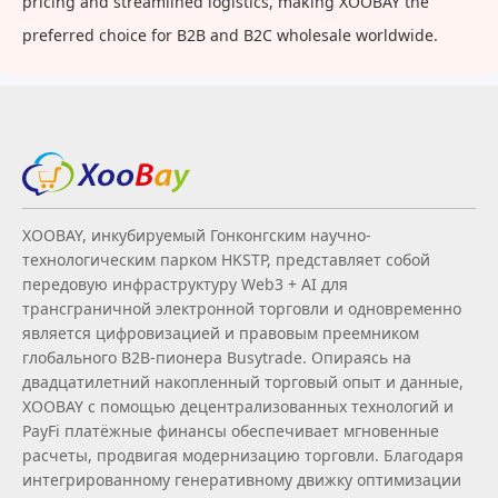
pricing and streamlined logistics, making XOOBAY the
preferred choice for B2B and B2C wholesale worldwide.
XOOBAY, инкубируемый Гонконгским научно-
технологическим парком HKSTP, представляет собой
передовую инфраструктуру Web3 + AI для
трансграничной электронной торговли и одновременно
является цифровизацией и правовым преемником
глобального B2B‑пионера Busytrade. Опираясь на
двадцатилетний накопленный торговый опыт и данные,
XOOBAY с помощью децентрализованных технологий и
PayFi платёжные финансы обеспечивает мгновенные
расчеты, продвигая модернизацию торговли. Благодаря
интегрированному генеративному движку оптимизации