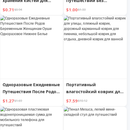
хранения кистей для
Путешествий Без
макияжа,
Сверления Для Сушки На
$0.71
$1.00
$0.94
$1.33
пыленепроницаемая, с
Воздухе В Помещении И
крышкой, прозрачная, для
На Улице
настольных
косметических
инструментов, для
путешествий, тени для
век, карандаш для
татуажа бровей
Одноразовые Ежедневные
Портативный
Путешествия После Родов
влагостойкий коврик для
Беременным Женщинам
улицы, пляжный коврик,
$1.27
$7.59
$1.69
$10.12
Оуши Одноразовое
дорожный карманный
Нижнее Белье
коврик для пикника,
небольшой коврик для
отдыха, дневной коврик