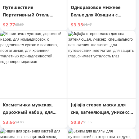
Путешествие
Одноразовое Нижнее
Портативный Отель
Белье для Женщин с
Бизнес Поездка Внутри
Широкими Бедрами из
$2.77
$3.35
$3.69
$4.47
Комнатный
Чистого Хлопка для
Ветрозащитный Шнур
Путешествий,
Одноразовые Треугольные
Трусики для Беременных
Косметичка мужская,
Jujiajia стерео маска для
дорожный набор, для
сна, затеняющая, унисекс,
командировок, с
специального назначения,
$3.66
$0.87
$4.88
$1.16
разделением сухого и
шелковая, для
влажного, портативная,
путешествий, клетчатая,