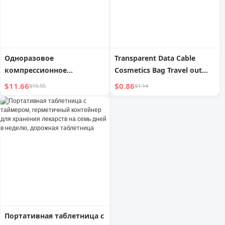
Одноразовое
Transparent Data Cable
компрессионное
Cosmetics Bag Travel out
полотенце для лица,
Digital Charger Cable
$11.66
$0.86
$15.55
$1.14
банное полотенце из
Management Protection
чистого хлопка, плюс
Visual Multi-Purpose Storage
плотное и портативное,
Portable Bag
индивидуально
упакованное
туристическое
снаряжение
Портативная таблетница с