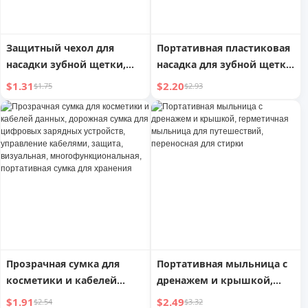
Защитный чехол для
Портативная пластиковая
насадки зубной щетки,
насадка для зубной щетки
портативный дорожный
Headgear
$1.31
$2.20
$1.75
$2.93
футляр для зубной щетки,
крышка для
электрической зубной
щетки, пылезащитный
чехол, крышка для
хранения
Прозрачная сумка для
Портативная мыльница с
косметики и кабелей
дренажем и крышкой,
данных, дорожная сумка
герметичная мыльница
$1.91
$2.49
$2.54
$3.32