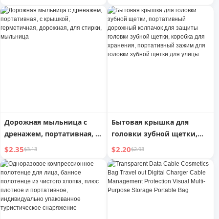
для цифровых зарядных
для путешествий,
устройств, управление
переносная для стирки
кабелями, защита,
визуальная,
многофункциональная,
портативная сумка для
хранения
Дорожная мыльница с
Бытовая крышка для
дренажем, портативная, с
головки зубной щетки,
крышкой, герметичная,
портативный дорожный
$2.35
$2.20
$3.13
$2.93
дорожная, для стирки,
колпачок для защиты
мыльница
головки зубной щетки,
коробка для хранения,
портативный зажим для
головки зубной щетки
для улицы