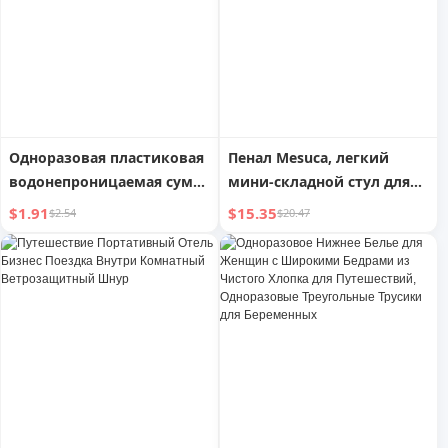
для ванной
Одноразовая пластиковая
Пенал Mesuca, легкий
водонепроницаемая сумка
мини-складной стул для
для мобильного телефона
путешествий
$1.91
$15.35
$2.54
$20.47
для путешествий