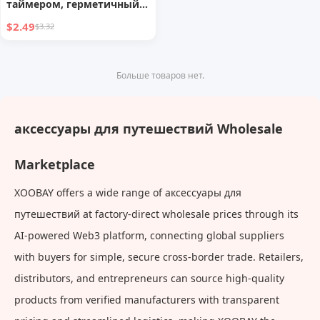
таймером, герметичный
контейнер для хранения
$2.49
$3.32
лекарств на семь дней в
неделю, дорожная
таблетница
Больше товаров нет.
аксессуары для путешествий Wholesale
Marketplace
XOOBAY offers a wide range of аксессуары для
путешествий at factory-direct wholesale prices through its
AI-powered Web3 platform, connecting global suppliers
with buyers for simple, secure cross-border trade. Retailers,
distributors, and entrepreneurs can source high-quality
products from verified manufacturers with transparent