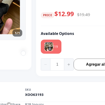
$12.99
$19.49
PRICE
1/1
Available Options
l19
Agregar al 
SKU
XOO63193
ritos
Share
B2B Inquiry