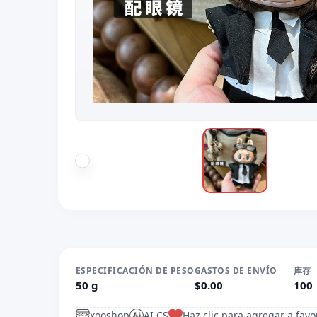
ESPECIFICACIÓN DE PESO
GASTOS DE ENVÍO
库存
50 g
$0.00
100
xooshop
AI CS
Haz clic para agregar a favo