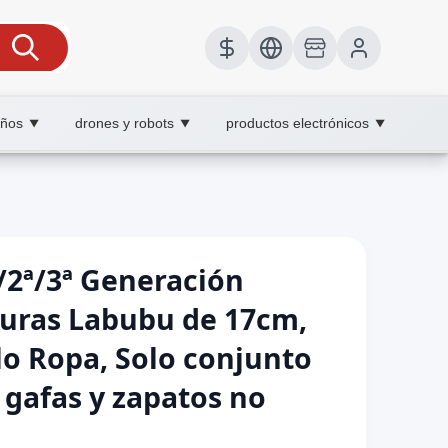
iños
drones y robots
productos electrónicos
▼
▼
▼
/2ª/3ª Generación
guras Labubu de 17cm,
olo Ropa, Solo conjunto
gafas y zapatos no