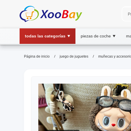
todas las categorías
piezas de coche
ma
▼
▼
/
/
Página de inicio
juego de juguetes
muñecas y accesori