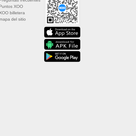
Preguntas frecuentes
Puntos XOO
XOO billetera
mapa del sitio