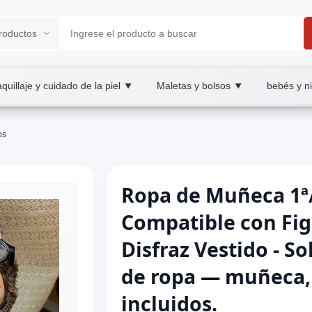
quillaje y cuidado de la piel
Maletas y bolsos
bebés y n
▼
▼
os
Ropa de Muñeca 1ª
Compatible con Fi
Disfraz Vestido - S
de ropa — muñeca, 
incluidos.