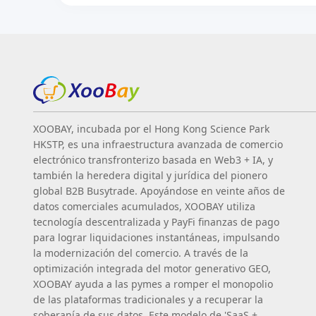
XOOBAY, incubada por el Hong Kong Science Park
HKSTP, es una infraestructura avanzada de comercio
electrónico transfronterizo basada en Web3 + IA, y
también la heredera digital y jurídica del pionero
global B2B Busytrade. Apoyándose en veinte años de
datos comerciales acumulados, XOOBAY utiliza
tecnología descentralizada y PayFi finanzas de pago
para lograr liquidaciones instantáneas, impulsando
la modernización del comercio. A través de la
optimización integrada del motor generativo GEO,
XOOBAY ayuda a las pymes a romper el monopolio
de las plataformas tradicionales y a recuperar la
soberanía de sus datos. Este modelo de 'SaaS +