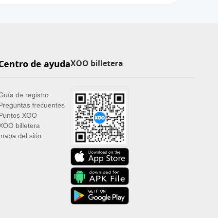
Centro de ayuda
XOO billetera
Guía de registro
Preguntas frecuentes
Puntos XOO
XOO billetera
mapa del sitio