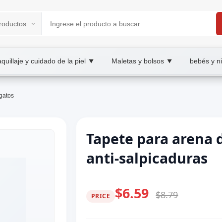
quillaje y cuidado de la piel
Maletas y bolsos
bebés y n
▼
▼
gatos
Tapete para arena 
anti-salpicaduras
$6.59
$8.79
PRICE