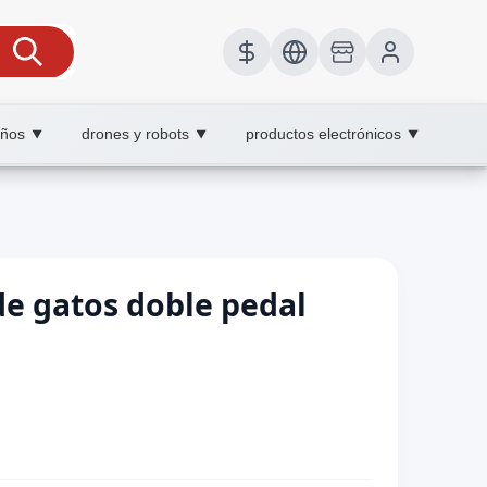
iños
drones y robots
productos electrónicos
▼
▼
▼
de gatos doble pedal