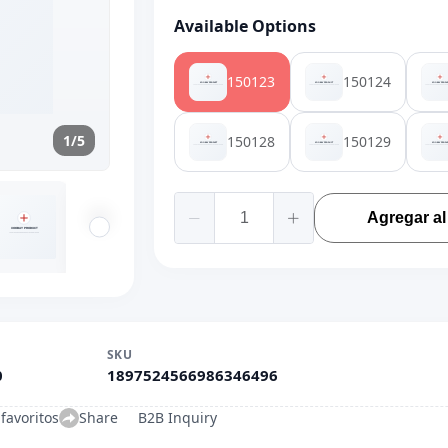
Available Options
150123
150124
1/5
150128
150129
Agregar al 
SKU
0
1897524566986346496
favoritos
Share
B2B Inquiry