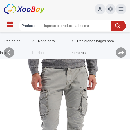
/
/
Página de
Ropa para
Pantalones largos para
inicio
hombres
hombres