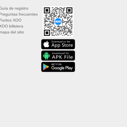
Guía de registro
Preguntas frecuentes
Puntos XOO
XOO billetera
mapa del sitio