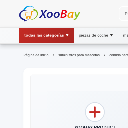
todas las categorías
piezas de coche
ma
▼
▼
/
/
Página de inicio
suministros para mascotas
comida par