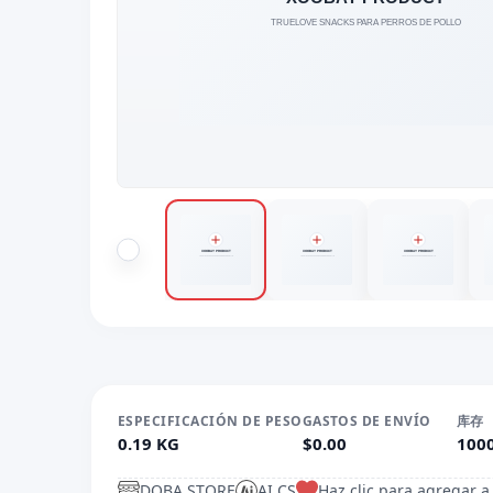
ESPECIFICACIÓN DE PESO
GASTOS DE ENVÍO
库存
0.19 KG
$0.00
100
DOBA.STORE
AI CS
Haz clic para agregar a 