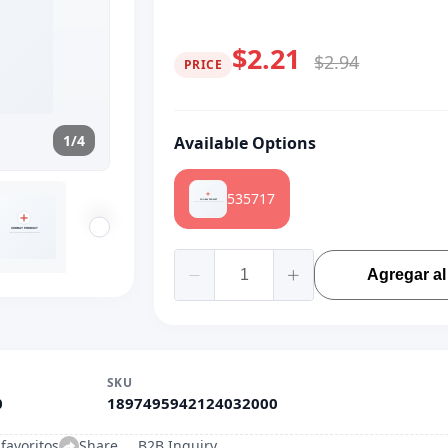
$2.21
$2.94
PRICE
1/4
Available Options
535717
Agregar al 
SKU
0
1897495942124032000
favoritos
Share
B2B Inquiry