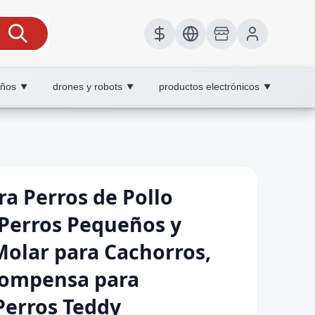
iños
drones y robots
productos electrónicos
▼
▼
▼
ra Perros de Pollo
Perros Pequeños y
olar para Cachorros,
compensa para
Perros Teddy