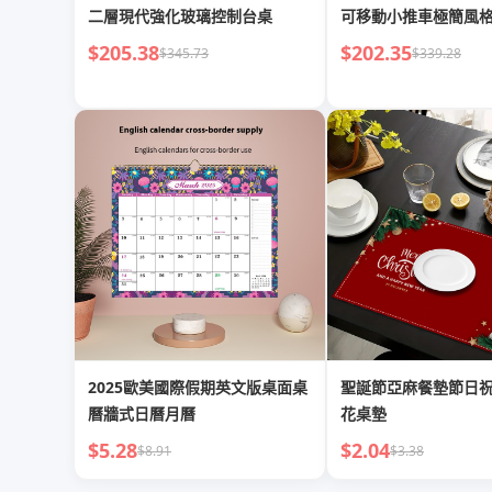
二層現代強化玻璃控制台桌
可移動小推車極簡風
$205.38
$202.35
$345.73
$339.28
2025歐美國際假期英文版桌面桌
聖誕節亞麻餐墊節日
曆牆式日曆月曆
花桌墊
$5.28
$2.04
$8.91
$3.38