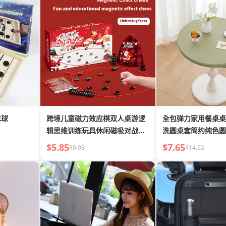
冰球
跨境儿童磁力效应棋双人桌游逻
全包弹力家用餐桌桌
辑思维训练玩具休闲磁吸对战棋
洗圆桌套简约纯色圆
游戏
防滑
$5.85
$7.65
$9.93
$14.62