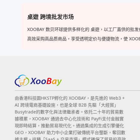
桌遊 跨境批发市场
XOOBAY 数贝环球提供多样化的 桌遊，以工厂直供的
高效采购高品质商品，享受透明定价与便捷物流，使 XOOBAY
由香港科技園HKSTP孵化的 XOOBAY，是先進的 Web3 +
AI 跨境電商基礎設施，也是全球 B2B 先驅「大經貿」
Busytrade的數字化與法律繼承者。依托二十年的貿易數
據積累，XOOBAY 通過去中心化技術和 PayFi支付金融實
現即時結算，推動貿易現代化。通過集成的生成引擎優化
GEO，XOOBAY 助力中小企業打破傳統平台壟斷，奪回數
據主權。這種「SaaS + 交易市場」模式確保了貿易的高效