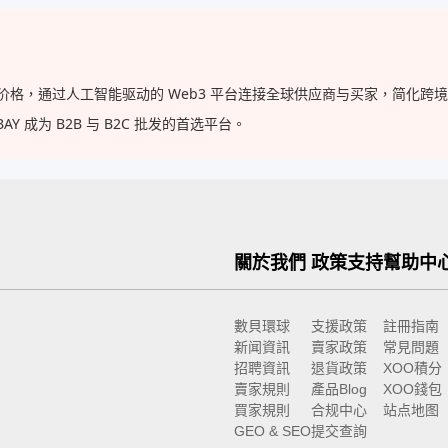
批发价格，通过人工智能驱动的 Web3 平台连接全球供应商与买家，简化
 成为 B2B 与 B2C 批发的首选平台。
關於我們
政策支持
幫助中
數貝環球
支援政策
註冊指南
新闻資訊
賣家政策
常見問題
招聘資訊
退貨政策
XOO積分
賣家規則
產品Blog
XOO錢包
買家規則
合规中心
站点地图
GEO & SEO
提交查詢