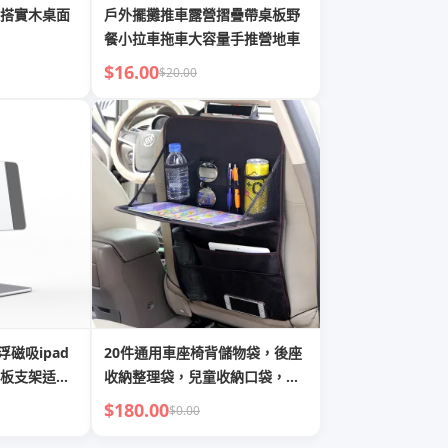
搭實木桌面
戶外擺攤推車露營摺疊帶桌板野
餐小拉車拖車大容量手推營地車
$16.00
$20.00
浮磁吸ipad
20件通用車座椅背儲物袋，後座
板支架适用
收納整理袋，兒童收納口袋，附
桌板
$180.00
$0.00