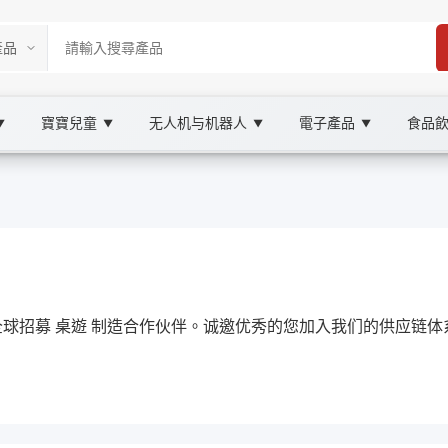
寶寶兒童
无人机与机器人
電子產品
食品
▼
▼
▼
▼
place
遊, XOOBAY
全球招募 桌遊 制造合作伙伴。诚邀优秀的您加入我们的供应链