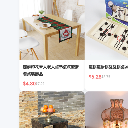
亞麻印花雪人老人桌墊氣氛聖誕
彈棋彈射棋碰碰棋桌
餐桌裝飾品
$5.28
$8.75
$4.80
$7.96