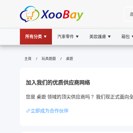
所有分类
汽車零件
美妝護膚
箱包
▼
▼
▼
桌遊 | XOOBAY B2B/B2C Market
/
/
主頁
玩具遊戲
桌遊
桌遊,桌面遊戲,策略遊戲,趣味遊戲, wholesale 桌
專注桌上遊戲攻略與評測發掘新鮮桌遊新趣味
加入我们的优质供应商网络
您是 桌遊 领域的顶尖供应商吗？ 我们现正式面向
立即成为合作伙伴