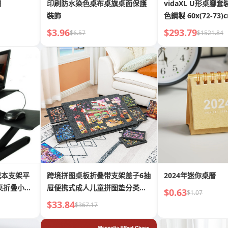
調
印刷防水染色桌布桌旗桌面保護
vidaXL U形桌腳
裝飾
色鋼製 60x(72-73)
$3.96
$293.79
$6.57
$1521.84
记本支架平
跨境拼图桌板折叠带支架盖子6抽
2024年迷你桌曆
桌折叠小桌
屉便携式成人儿童拼图垫分类毛
$0.63
$1.07
毡
$33.84
$367.17