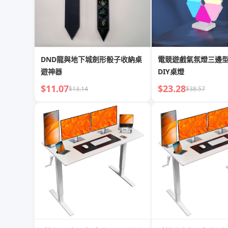
DND龍與地下城劍形骰子收納桌
電競遊戲氣氛燈三邊
遊神器
DIY桌燈
$11.07
$23.28
$13.14
$38.57