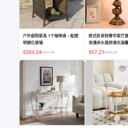
户外庭院家具 1个咖啡桌，配透
欧式卧室轻奢华客厅
明钢化玻璃
浪漫床头遥控调光温
台灯
$204.24
$57.21
$321.34
$335.28