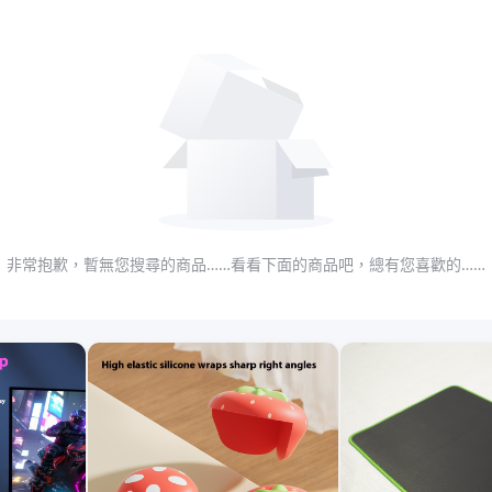
非常抱歉，暫無您搜尋的商品……看看下面的商品吧，總有您喜歡的……