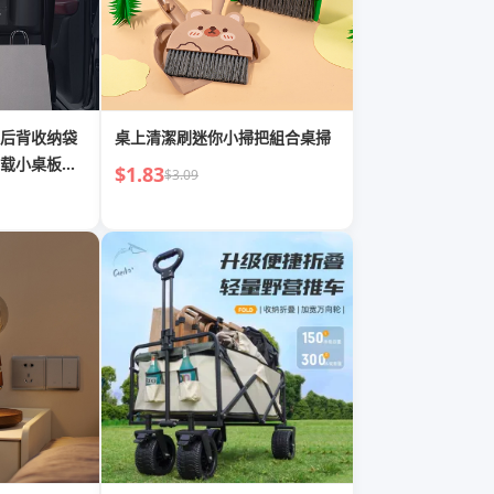
后背收纳袋
桌上清潔刷迷你小掃把組合桌掃
载小桌板后
$1.83
$3.09