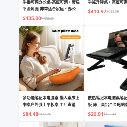
手摇可调办公桌-高度可调，带扁
手搖升降桌，高度可
平金属腿-非常适合家庭、办公
$410.97
$683.59
室、游戏或学习使用
$435.00
$732.25
多功能笔记本电脑桌 懒人桌床上
散热笔记本电脑桌笔
书桌户外膝上平板桌 工厂直销
板 床上桌铝合金电脑
子
$84.48
$20.91
$472.26
$106.44