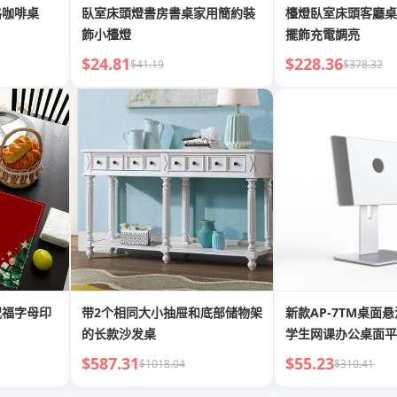
格咖啡桌
臥室床頭燈書房書桌家用簡約裝
檯燈臥室床頭客廳桌
飾小檯燈
擺飾充電調亮
$24.81
$228.36
$41.19
$378.32
祝福字母印
带2个相同大小抽屉和底部储物架
新款AP-7TM桌面悬
的长款沙发桌
学生网课办公桌面平
于苹果
$587.31
$55.23
$1018.04
$310.41