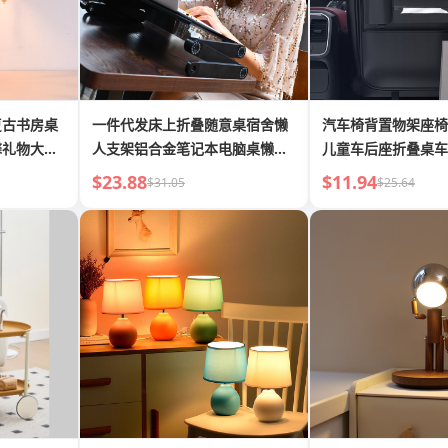
复古书房桌
一件代发床上折叠随意桌宿舍懒
汽车椅背置物架座椅
馨礼物大号
人支架铝合金笔记本电脑桌懒人
儿童车后座折叠桌车
桌
排
$23.88
$11.94
$31.05
$25.64