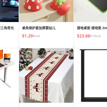
型三角奇光
桌角保护套加厚婴幼儿
接地桌垫 接地垫
$1.29
$23.88
$6.60
$118.23