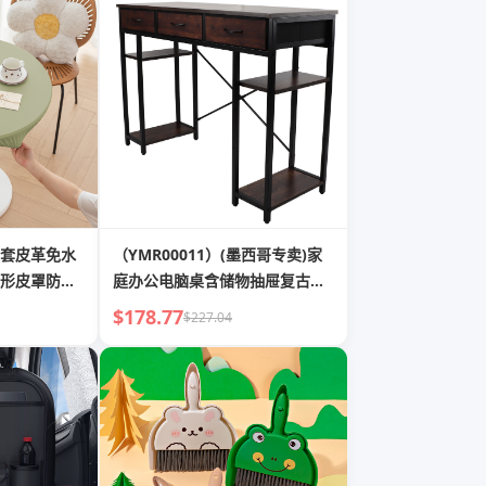
套皮革免水
（YMR00011）(墨西哥专卖)家
形皮罩防尘
庭办公电脑桌含储物抽屉复古工
业风办公桌
$178.77
$227.04