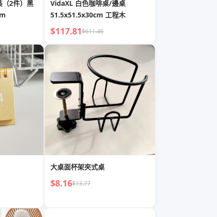
套裝（2件）黑
VidaXL 白色咖啡桌/邊桌
cm
51.5x51.5x30cm 工程木
$117.81
$611.46
大桌面杯架夾式桌
$8.16
$13.77