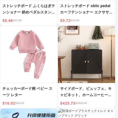
ストレッチボード ふくらはぎテ
ストレッチボード oblic pedal
ンショナー 斜めペダルスタンド
カーフテンショナー エクササイ
脚細くする 細ふくらはぎリブ補
ズ フィットネス プレスレッグ
$8.46
$9.72
$11.28
$12.96
助脚デバイス 折りたたみ式
補助器具 スリム スキニーレッ
グ スタンディング便利なガジェ
ット
チェッカーボード柄 ベビー ス
サイドボード、ビュッフェ、キ
ーツ レター
ャビネット、ホームコーヒーバ
ーキャビネット、引き出し付
$16.92
$425.73
$26.76
$2422.41
き、2つのキャビネットと6本用
ワインラック、リビングルーム