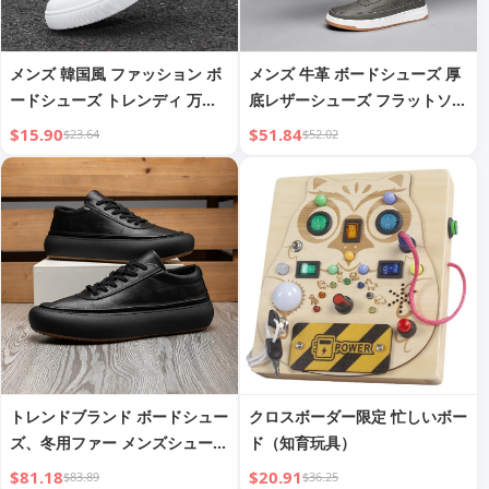
メンズ 韓国風 ファッション ボ
メンズ 牛革 ボードシューズ 厚
ードシューズ トレンディ 万能
底レザーシューズ フラットソー
カジュアル メンズ 大きいサイ
ル ハンドメイドシューズ
$15.90
$51.84
$23.64
$52.02
ズ ソフトレザーシューズ
トレンドブランド ボードシュー
クロスボーダー限定 忙しいボー
ズ、冬用ファー メンズシュー
ド（知育玩具）
ズ、日本レトロ ショートブー
$81.18
$20.91
$83.89
$36.25