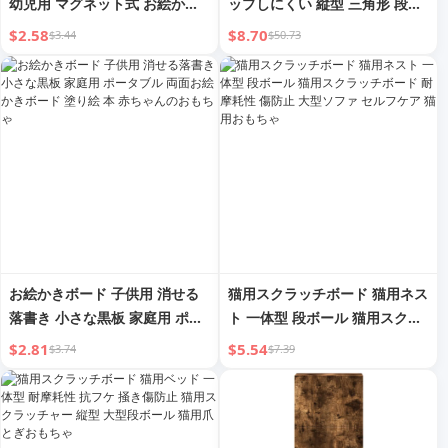
幼児用 マグネット式 お絵かき
ップしにくい 縦型 三角形 段ボ
ボード 1歳児 2歳 ぐらふぃてぃ
ール
$2.58
$8.70
$3.44
$50.73
3歳 マグネット式 お絵かきおも
ちゃ お絵かきボード 特大
お絵かきボード 子供用 消せる
猫用スクラッチボード 猫用ネス
落書き 小さな黒板 家庭用 ポー
ト 一体型 段ボール 猫用スクラ
タブル 両面お絵かきボード 塗
ッチボード 耐摩耗性 傷防止 大
$2.81
$5.54
$3.74
$7.39
り絵 本 赤ちゃんのおもちゃ
型ソファ セルフケア 猫用おも
ちゃ