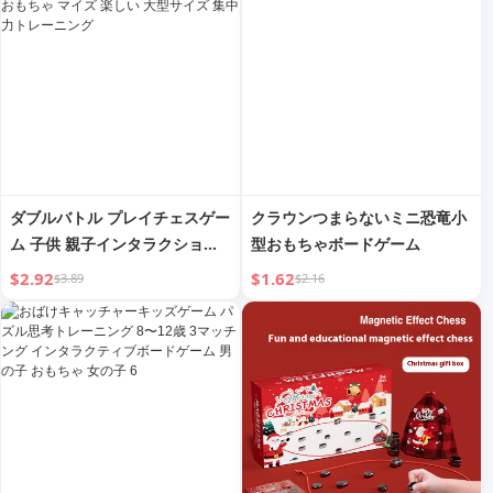
ダブルバトル プレイチェスゲー
クラウンつまらないミニ恐竜小
ム 子供 親子インタラクション
型おもちゃボードゲーム
ボードゲーム おもちゃ マイズ
$2.92
$1.62
$3.89
$2.16
楽しい 大型サイズ 集中力トレ
ーニング