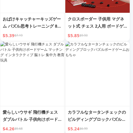
おばけキャッチャーキッズゲー
クロスボーダー 子供用 マグネ
ム パズル思考トレーニング 8〜
ット式 チェス 2人用 ボードゲ
12歳 3マッチング インタラクテ
ーム 論理思考トレーニング ト
$5.39
$5.85
$7.19
$9.93
ィブボードゲーム 男の子 おも
イ カジュアル マグネット吸着
ちゃ 女の子 6
バトルチェスゲーム
愛らしいウサギ 飛行機チェス
カラフルなタータンチェックの
ダブルバトル 子供向けボードゲ
ビルディングブロックパズルボ
ーム マッチング インタラクテ
ードゲームおもちゃ
$4.26
$5.24
$5.68
$6.99