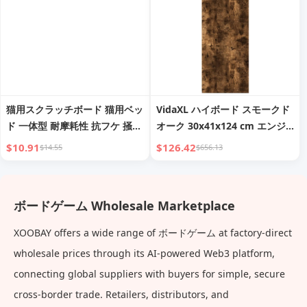
猫用スクラッチボード 猫用ベッ
VidaXL ハイボード スモークド
ド 一体型 耐摩耗性 抗フケ 掻き
オーク 30x41x124 cm エンジ
傷防止 猫用スクラッチャー 縦
ニアドウッド
$10.91
$126.42
$14.55
$656.13
型 大型段ボール 猫用爪とぎお
もちゃ
ボードゲーム Wholesale Marketplace
XOOBAY offers a wide range of ボードゲーム at factory-direct
wholesale prices through its AI-powered Web3 platform,
connecting global suppliers with buyers for simple, secure
cross-border trade. Retailers, distributors, and