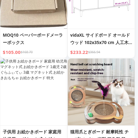
MOQ10 ペーパーボードメーラ
vidaXL サイドボード オールド
ーボックス
ウッド 102x35x70 cm 人工木
材
$105.00
$233.22
$168.70
$366.94
子供用 お絵かきボード 家庭用
猫用爪とぎボード 耐摩耗性 チ