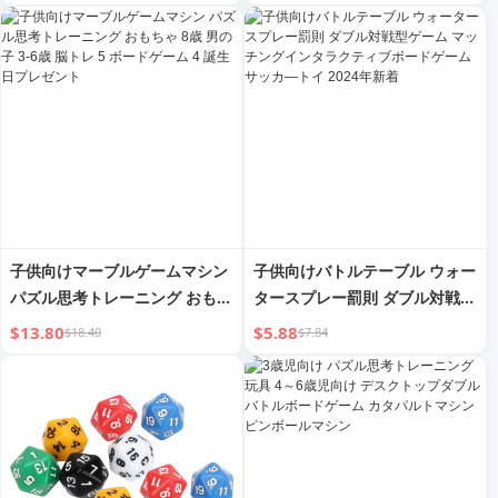
ィブ 脳トレ 集中力 教育玩具
子供向けマーブルゲームマシン
子供向けバトルテーブル ウォー
パズル思考トレーニング おもち
タースプレー罰則 ダブル対戦型
ゃ 8歳 男の子 3-6歳 脳トレ 5 ボ
ゲーム マッチングインタラクテ
$13.80
$5.88
$18.40
$7.84
ードゲーム 4 誕生日プレゼント
ィブボードゲーム サッカ―トイ
2024年新着