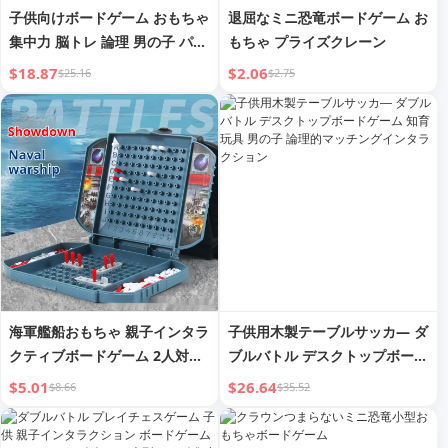
子供向けボードゲーム おもちゃ
退屈なミニ恐竜ボードゲーム お
集中力 脳トレ 論理 男の子 パズ
もちゃ プライズクレーン
ル 3～6歳 ビルディングブロッ
$18.87
$2.06
$25.16
$2.75
ク 8 組み立て 12
海軍艦船おもちゃ 親子インタラ
子供用木製テーブルサッカ― ダ
クティブボードゲーム 2人対戦
ブルバトル デスクトップボード
戦略おもちゃ 教育用幼稚園 海
ゲーム 知育玩具 男の子 論理的
$5.01
$26.64
$8.66
$35.52
上バトルチェス
マッチングインタラクション