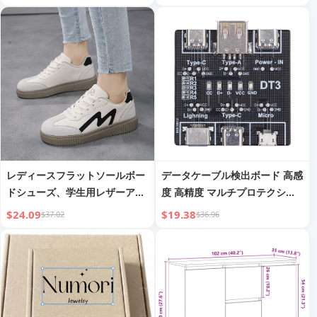
ツ、メンズ マーティンブーツ
レディースフラットソールボー
データケーブル検出ボード 高感
ドシューズ、学生用レザーアッ
度 高精度 マルチプロテクショ
パー、四季厚底スポーツカジュ
ン USBケーブルテスター Type
$24.09
$19.38
$37.02
$36.96
アル単靴、レトロホワイトシュ
C用
ーズ、レザー表面プラットフォ
ームシューズ