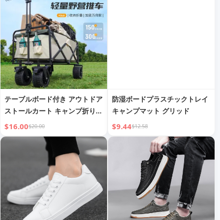
またはキッチンダイニングルー
ム用、ホームデコ、ブラック
テーブルボード付き アウトドア
防湿ボードプラスチックトレイ
ストールカート キャンプ折りた
キャンプマット グリッド
たみピクニックトロリートレー
$16.00
$9.44
$20.00
$12.58
ラー 大容量トロリー キャンプ
バン