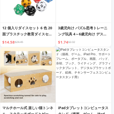
12 個入りダイスセット 6 色 20
3歳児向け パズル思考トレーニ
面プラスチック教育ダイスセッ
ング玩具 4～6歳児向け デスク
ト ボードゲーム 教育用
トップダブルバトルボードゲー
$14.58
$1.74
$24.45
$2.32
ム カタパルトマシン ピンボー
ルマシン
マルチホール式 楽しい猫トンネ
iPadタブレットコンピュータス
ル、スクラッチボードとゲーム
タンド（描画、ゲーム、iPad