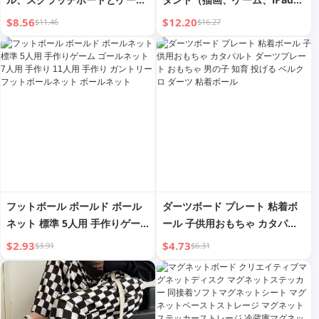
ポンポン付き 猫トンネルハウ
Pro、サポートフレーム、ポー
$8.56
$12.20
$11.46
$16.27
ス、インタラクティブ 猫スクラ
タブル、画面、パッド、冷却、
ッチハウス、自己改善 ドリルホ
ブック、ライティング、グラフ
ールティーザー、多頭飼いファ
ィックタブレット、デジタルブ
ミリーの必需品
ラケットボード、絵画、チキン
サーフェスコンピュータスタン
ド用）
フットボール ボールド ボール
ダーツボード プレート 粘着ボ
ネット 標準 5人用 手作りゲー
ール 子供用おもちゃ カタパル
ム ゴールネット 7人用 手作り
ト ダーツプレート おもちゃ 男
$2.93
$4.73
$3.91
$6.31
11人用 手作り ガントリー フッ
の子 知育 投げる ベルクロ ダー
トボールネット ボールネット
ツ 粘着ボール