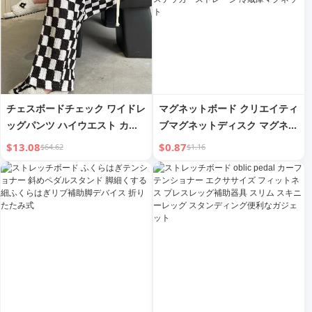
チェスボードチェック ワイドレ
マグネットボード クリエイティ
ッグパンツ ハイウエスト カジ
ブマグネットディスク マグネッ
ュアル モップストレート
トステッカー 同接着ソフトマグ
$13.08
$0.87
$64.62
$1.16
ネットシート マグネットペース
トストレージ マグネットステッ
カーストレージ 冷蔵庫マグネッ
ト