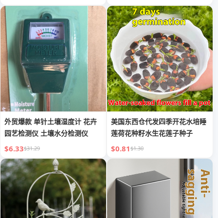
外贸爆款 单针土壤湿度计 花卉
美国东西仓代发四季开花水培睡
园艺检测仪 土壤水分检测仪
莲荷花种籽水生花莲子种子
$6.33
$0.81
$31.29
$1.30