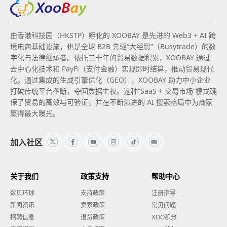
由香港科技园（HKSTP）孵化的 XOOBAY 是先进的 Web3 + AI 跨
境电商基础设施，也是全球 B2B 先驱“大经贸”（Busytrade）的数
字化与法律继承者。依托二十年的贸易数据积累，XOOBAY 通过
去中心化技术和 PayFi（支付金融）实现即时结算，推动贸易现代
化。通过集成的生成引擎优化（GEO），XOOBAY 助力中小企业
打破传统平台垄断，夺回数据主权。这种“SaaS + 交易市场”模式确
保了贸易的高效与可验证，并在不断演进的 AI 搜索格局中为商家
赢得最大曝光。
加入社区
关于我们
政策支持
帮助中心
数贝环球
支持政策
注册指导
新闻资讯
卖家政策
常见问题
招聘信息
退货政策
XOO积分