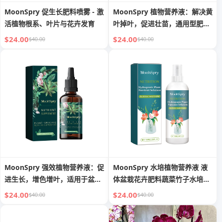
MoonSpry 促生长肥料喷雾 - 激
MoonSpry 植物营养液：解决黄
活植物根系、叶片与花卉发育
叶掉叶，促进壮苗，通用型肥料
（土壤/水培）
$24.00
$24.00
$40.00
$40.00
MoonSpry 强效植物营养液：促
MoonSpry 水培植物营养液 液
进生长，增色增叶，适用于盆
体盆栽花卉肥料蔬菜竹子水培营
栽、草坪及水培
养液
$24.00
$24.00
$40.00
$40.00