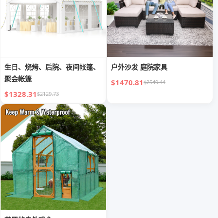
生日、烧烤、后院、夜间帐篷、
户外沙发 庭院家具
聚会帐篷
$1470.81
$2549.44
$1328.31
$2129.73