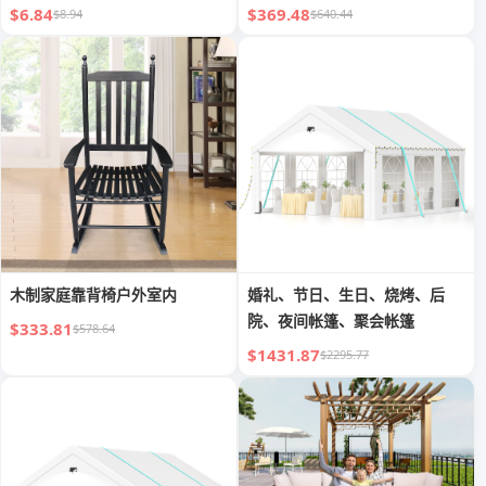
$6.84
$369.48
$8.94
$640.44
木制家庭靠背椅户外室内
婚礼、节日、生日、烧烤、后
院、夜间帐篷、聚会帐篷
$333.81
$578.64
$1431.87
$2295.77