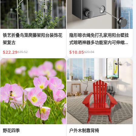
铁艺折叠鸟笼爬藤架阳台装饰花
隐形晾衣绳免打孔家用阳台壁挂
架复古
式晾晒神器多功能室内可伸缩晒
衣绳
$22.29
$10.05
$35.52
$20.84
野花四季
户外木制靠背椅