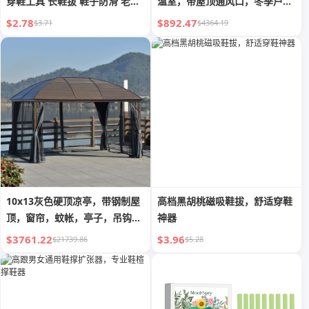
穿鞋工具 长鞋拔 鞋子防滑 老人
温室，带屋顶通风口，冬季户外
不用弯腰 抬鞋器
温室
$2.78
$892.47
$3.71
$4364.19
10x13灰色硬顶凉亭，带钢制屋
高档黑胡桃磁吸鞋拔，舒适穿鞋
顶，窗帘，蚊帐，亭子，吊钩，
神器
适用于庭院花园
$3761.22
$3.96
$21739.86
$5.28