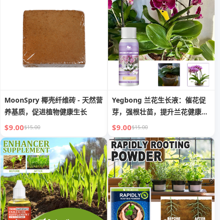
MoonSpry 椰壳纤维砖 - 天然营
Yegbong 兰花生长液：催花促
养基质，促进植物健康生长
芽，强根壮苗，提升兰花健康活
力
$9.00
$9.00
$15.00
$15.00