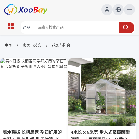
花园与阳台 | XOOBAY B2B/B2C
/
/
主页
家居与装饰
花园与阳台
Marketplace
花园,阳台,绿化, wholesale 花园与阳台, XOOBAY
花园阳台设计与养护提升居家绿意与空间感美
实木鞋拔 长柄居家 孕妇好用的
4米长 x 6米宽 步入式聚碳酸酯