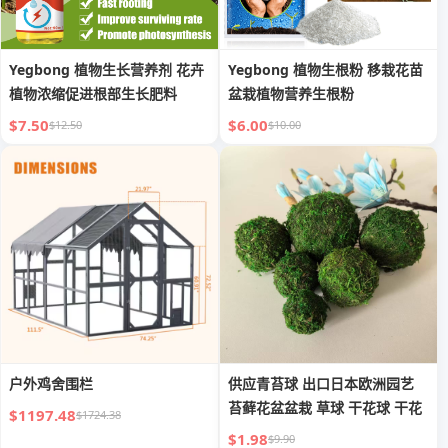
Yegbong 植物生长营养剂 花卉
Yegbong 植物生根粉 移栽花苗
植物浓缩促进根部生长肥料
盆栽植物营养生根粉
$7.50
$6.00
$12.50
$10.00
户外鸡舍围栏
供应青苔球 出口日本欧洲园艺
苔藓花盆盆栽 草球 干花球 干花
$1197.48
$1724.38
$1.98
$9.90