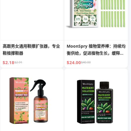
高跟男女通用鞋撑扩张器，专业
MoonSpry 植物营养棒：持续均
鞋楦撑鞋器
衡供给，促进植物生长，缓释养
分
$2.18
$24.00
$2.91
$40.00