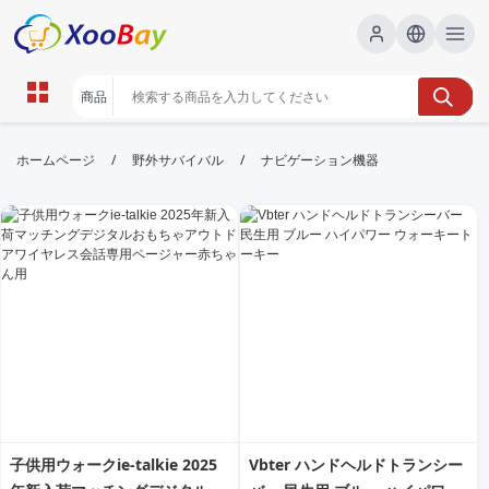
ナビゲーション機器 | XOOBAY
/
/
ホームページ
野外サバイバル
ナビゲーション機器
B2B/B2C Marketplace
ナビゲーション機器, 車載ナビ, ルート案内, wholesale
ナビゲーション機器, XOOBAY
最新のナビゲーション機器の選び方と活用法を詳しく解説。車載ナビの
性能比較、地図更新、使い勝手、目的地設定のコツまで網羅します。
子供用ウォークie-talkie 2025
Vbter ハンドヘルドトランシー