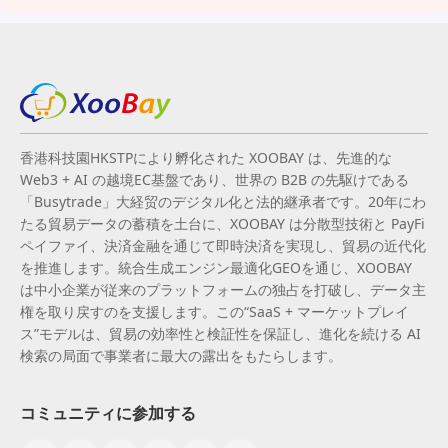
香港科技園HKSTPにより孵化された XOOBAY は、先進的な
Web3 + AI の越境EC基盤であり、世界の B2B の先駆けである
「Busytrade」大経贸のデジタル化と法的継承者です。20年にわ
たる貿易データの蓄積を土台に、XOOBAY は分散型技術と PayFi
ペイファイ、決済金融を通じて即時決済を実現し、貿易の近代化
を推進します。統合生成エンジン最適化GEOを通じ、XOOBAY
は中小企業が従来のプラットフォームの独占を打破し、データ主
権を取り戻すのを支援します。この“SaaS + マーケットプレイ
ス”モデルは、貿易の効率性と検証性を保証し、進化を続ける AI
検索の局面で事業者に最大の露出をもたらします。
コミュニティに参加する