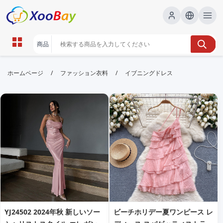
イブニングドレス | XOOBAY B2B/B2C
/
/
ホームページ
ファッション衣料
イブニングドレス
Marketplace
イブニングドレス,結婚式,二次会,宴会用, wholesale イ
ブニングドレス, XOOBAY
高品質のイブニングドレス多数掲載中随時更新
YJ24502 2024年秋 新しいソー
ビーチホリデー夏ワンピース レ