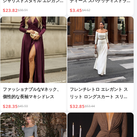
シャリストスタイル エレガント
ディース スパゲッティストラッ
でセクシー スリムフィット ス
プ フリル セクシー ドレス スウ
$23.82
$3.45
$38.91
$4.62
パゲッティストラップ ベーシッ
ィート ホット 誕生日 ミニ ビス
クエブニングドレス 女性用
チェドロップシッピング
ファッショナブルなVネック、
フレンチレトロ エレガント ス
個性的な長袖マキシドレス
リット ロングスカート スリム
フィット ジェントルスタイル
$28.35
$32.85
$45.93
$53.44
プリーツスカート