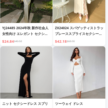
YJ24485 2024年秋 新作社会人
ZX24024 スパゲッティストラッ
女性向け エレガント セクシー
プレーススプライスセクシース
スリムフィット スパゲッティス
リットマキシドレス 女性用、
$24.84
$42.18
$40.58
$68.90
トラップ 基本グロスドレス（女
Ins Pure Desireスタイル ファ
性用）
ッションなテンション ホットガ
ールロングドレス
ニット セクシードレス スプリ
ツーウェイ ドレス