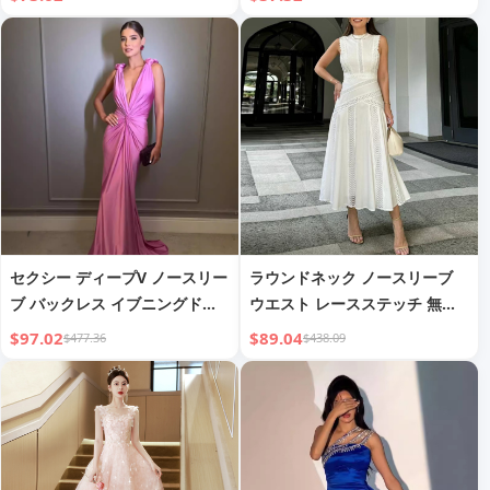
セクシー ディープV ノースリー
ラウンドネック ノースリーブ
ブ バックレス イブニングドレ
ウエスト レースステッチ 無地
ス
ドレス
$97.02
$89.04
$477.36
$438.09