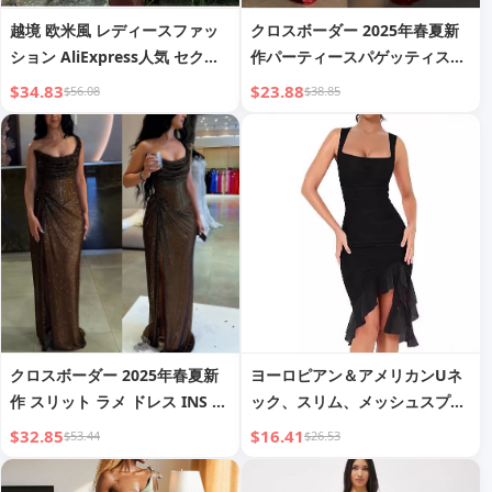
越境 欧米風 レディースファッ
クロスボーダー 2025年春夏新
ション AliExpress人気 セクシ
作パーティースパゲッティスト
ー スタイリッシュ パーティー
ラップドレス INSカジュアルセ
$34.83
$23.88
$56.08
$38.85
ホットガール ヒップラップドレ
クシーヒップラップワンピース
ス
クロスボーダー 2025年春夏新
ヨーロピアン＆アメリカンUネ
作 スリット ラメ ドレス INS カ
ック、スリム、メッシュスプラ
ジュアル パーティー スリムフ
イシング、スリングドレス
$32.85
$16.41
$53.44
$26.53
ィット ワンピース レディース