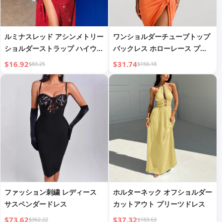
ルミナスレッド アシンメトリー
ワンショルダーチューブトップ
ショルダーストラップ ハイウエ
バックレス ホローレース プリ
スト サイドスリットドレス
ーツドレス
$16.92
$31.74
$83.25
$156.18
ファッション刺繍 レディース
ホルターネック オフショルダー
サスペンダードレス
カットアウト プリーツドレス
$73.62
$37.32
$362.22
$183.63