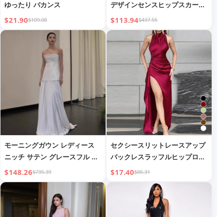
ゆったり バカンス
デザインセンスヒップスカート
パーティイブニングドレス
$21.90
$113.94
$109.08
$437.55
モーニングガウン レディース
セクシースリットレースアップ
ニッチ サテン グレースフル チ
バックレスラッフルヒップロン
ューブトップ ホワイト エンゲ
グドレス
$148.26
$17.40
$735.39
$86.31
ージメントドレス