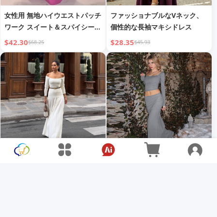
女性用 無地ハイウエストパッチ
ファッショナブルなVネック、
ワーク スイート＆スパイシー
個性的な長袖マキシドレス
スタイル スリムフィット イブ
$42.30
$28.35
$68.25
$45.93
ニングドレス
フレンチレトロ エレガント ス
ファッション 気質 Uネック レ
リット ロングスカート スリム
ーストリム トップ ハイウエス
フィット ジェントルスタイル
ト スカート セット
$32.85
$19.80
$53.44
$29.57
プリーツスカート