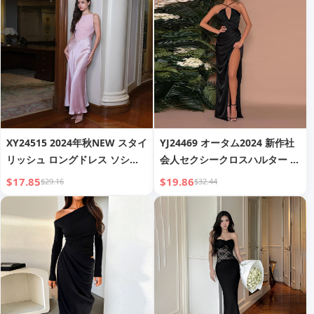
レス
XY24515 2024年秋NEW スタイ
YJ24469 オータム2024 新作社
リッシュ ロングドレス ソシエ
会人セクシークロスハルター ス
テスタイル エレガントな気質
リットロングドレス レディース
$17.85
$19.86
$29.16
$32.44
サテン ノースリーブドレス レ
ディース