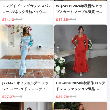
ロングイブニングガウン スパン
WQ24131 2024年秋新作 ヒッ
コールVネック長袖ハイウエス
プスカート ノーブル気質 セク
トスリットスリムフィットフィ
シーワンショルダー プリーツ長
$74.13
$17.85
$92.17
$29.16
ッシュテールボールルームイブ
袖ドレス レディース
ニングドレス - MGT256
JY24475 オフショルダー メッ
HH24056 2024年秋新作 ロング
シュ ルーシュドレス レディー
ドレス ファッション気品 スリ
ス セレブリティスタイル ファ
ムフィット スウィートハートネ
$27.27
$29.79
$44.55
$48.66
ッション気品 セクシー やや透
ック フローラルヘムドレス レ
け感 スリムフィット ロングド
ディース