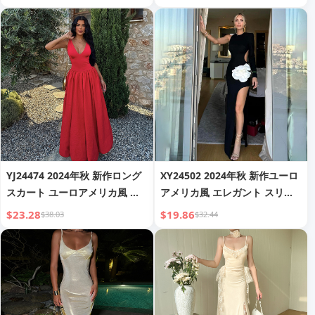
ー レース長袖ドレス（女性用）
ント スクエアネックドレス（女
性用）
YJ24474 2024年秋 新作ロング
XY24502 2024年秋 新作ユーロ
スカート ユーロアメリカ風 エ
アメリカ風 エレガント スリム
レガント スリムアップ セクシ
アップ 大型フラワーパターン
$23.28
$19.86
$38.03
$32.44
ー Vネックタン Aラインドレス
高スリット セクシー 長袖ドレ
（女性用）
ス（女性用）