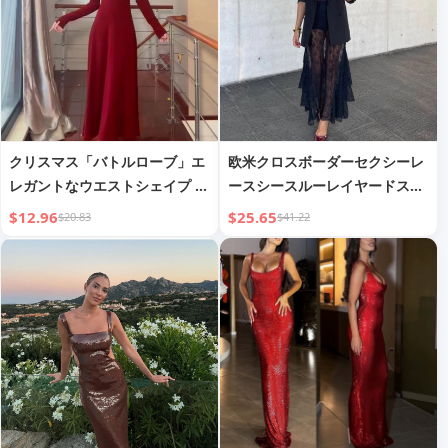
クリスマス「バトルローブ」エ
欧米クロスボーダーセクシーレ
レガントなウエストシェイプ ス
ースシースルーレイヤードスパ
ラミング ブラッシュド ドレス
ゲッティストラップロングドレ
$12.96
$25.65
$20.83
$41.22
レディース 秋/冬 コート、ベー
ス
スレイヤー、ロングスカートと
のコーディネート