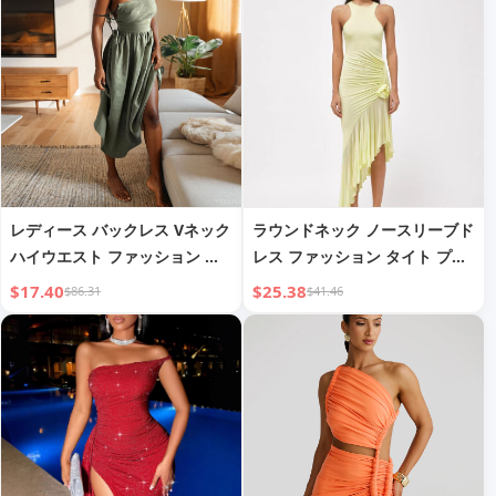
レディース バックレス Vネック
ラウンドネック ノースリーブド
ハイウエスト ファッション ス
レス ファッション タイト プリ
リングドレス
ーツ
$17.40
$25.38
$86.31
$41.46