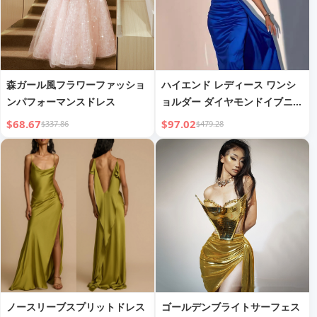
森ガール風フラワーファッショ
ハイエンド レディース ワンシ
ンパフォーマンスドレス
ョルダー ダイヤモンドイブニン
グドレス
$68.67
$97.02
$337.86
$479.28
ノースリーブスプリットドレス
ゴールデンブライトサーフェス