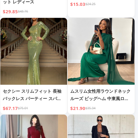
ット レディース
$15.03
$24.25
$29.85
$48.76
セクシー スリムフィット 長袖
ムスリム女性用ラウンドネック
バックレス パーティー スパン
ルーズ ビッグヘム 中東風ロン
コール イブニング ガウン
グローブ シフォン ドレス ヨー
$67.17
$21.90
$75.01
$35.34
ロピアン＆アメリカン レディー
スウェア