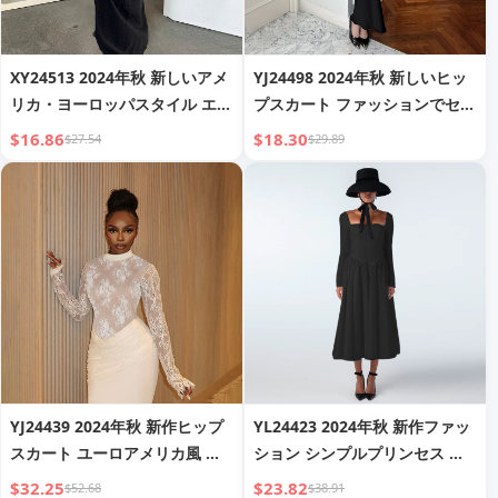
XY24513 2024年秋 新しいアメ
YJ24498 2024年秋 新しいヒッ
リカ・ヨーロッパスタイル エレ
プスカート ファッションでセク
ガントでセクシーなスリムアッ
シーなスリムアップドレス 女性
$16.86
$18.30
$27.54
$29.89
プオフショルダー Hollow-out
用
シャイリングドレス 女性用
YJ24439 2024年秋 新作ヒップ
YL24423 2024年秋 新作ファッ
スカート ユーロアメリカ風 エ
ション シンプルプリンセス ロ
レガント スリムアップ セクシ
ングドレス フランス風 エレガ
$32.25
$23.82
$52.68
$38.91