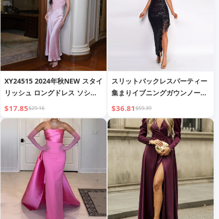
XY24515 2024年秋NEW スタイ
スリットバックレスパーティー
リッシュ ロングドレス ソシエ
集まりイブニングガウンノース
テスタイル エレガントな気質
リーブホルターストラップスパ
$17.85
$36.81
$29.16
$59.39
サテン ノースリーブドレス レ
ンコドレス
ディース