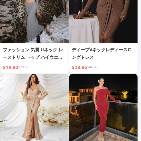
ファッション 気質 Uネック レ
ディープVネックレディースロ
ーストリム トップ ハイウエス
ングドレス
ト スカート セット
$19.80
$28.86
$29.57
$46.85