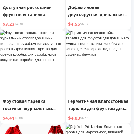
Доступная роскошная
Дофаминовая
фруктовая тарелка
двухъярусная дренажная
гостиная журнальный
компотная коробка для
$3.23
$4.55
$4.30
$6.07
столик домашняя
гостиной, журнального
фруктовая тарелка
столика, конфет, закусок,
высококлассное блюдо
орехов, креативный
для закусок коробка для
поднос для сухофруктов
хранения сушеных
фруктов 2025 новинка
коробка для конфет
Фруктовая тарелка
Герметичная влагостойкая
гостиная журнальный
тарелка для фруктов для
столик домашний поднос
домашнего журнального
$4.41
$4.83
$5.88
$6.44
для сухофруктов
столика, коробка для
доступная роскошь
конфет, снеки, орехи,