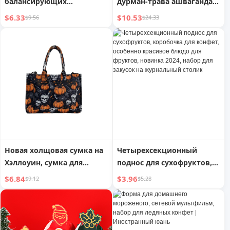
балансирующих
дурман-трава ашваганда
жевательных конфет
ягодная жевательная
$6.33
$10.53
$9.56
$24.33
конфета
Новая холщовая сумка на
Четырехсекционный
Хэллоуин, сумка для
поднос для сухофруктов,
конфет, тыква, фестиваль
коробочка для конфет,
$6.84
$3.96
$9.12
$5.28
призраков, ювелирные
особенно красивое блюдо
изделия, реквизит,
для фруктов, новинка
подарочная сумка
2024, набор для закусок на
журнальный столик