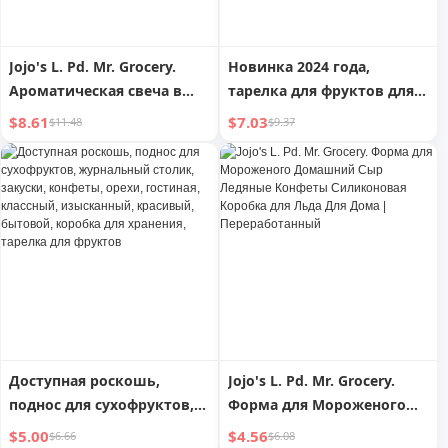
Jojo's L. Pd. Mr. Grocery.
Новинка 2024 года,
Ароматическая свеча в
тарелка для фруктов для
форме снеговика с
гостиной, журнального
$8.61
$7.03
$11.48
$9.37
дымовым эффектом,
столика, тарелка для
украшение для дома |
сухофруктов, закуски,
Конфеты в подарок
конфеты, орехи, семечки,
коробка для хранения
Доступная роскошь,
Jojo's L. Pd. Mr. Grocery.
поднос для сухофруктов,
Форма для Мороженого
журнальный столик,
Домашний Сыр Ледяные
$5.00
$4.56
$6.66
$6.08