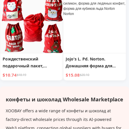
креативная тарелка для
поднос для сушеных
орехов коробка для
фруктов
сухофруктов закусочная
коробка для конфет
Рождественский
Jojo's L. Pd. Norton.
подарочный пакет,
Домашняя форма для
рождественское
мороженого, пищевой
$10.74
$15.08
$18.19
$20.10
украшение, большой
силикон, форма для
рюкзак на шнурке, Санта-
ледяных конфет, форма
Клаус, детский мешок для
для кубиков льда Norton
конфеты и шоколад Wholesale Marketplace
конфет, счастливый
Norton
мешок, бесплатная
XOOBAY offers a wide range of конфеты и шоколад at
доставка
factory-direct wholesale prices through its AI-powered
Web3 platform, connecting global suppliers with buyers for