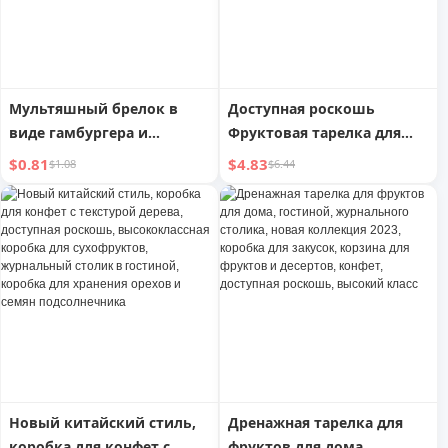
Мультяшный брелок в
Доступная роскошь
виде гамбургера и
Фруктовая тарелка для
картофеля фри,
домашней гостиной
$0.81
$4.83
$1.08
$6.44
креативная игрушка из
Послеобеденный чай Дим-
искусственных конфет,
сам Стойка для орехов
брелок для ключей,
Контейнер для конфет
стильный автомобильный
Поднос для закусок и
брелок для женской
десертов на стойке
школьной сумки
регистрации
Новый китайский стиль,
Дренажная тарелка для
коробка для конфет с
фруктов для дома,