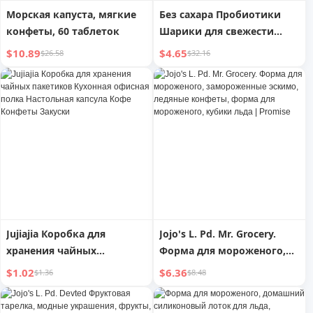
Морская капуста, мягкие
Без сахара Пробиотики
конфеты, 60 таблеток
Шарики для свежести
дыхания Мятные конфеты
$10.89
$4.65
$26.58
$32.16
Kissing Candy
Jujiajia Коробка для
Jojo's L. Pd. Mr. Grocery.
хранения чайных
Форма для мороженого,
пакетиков Кухонная
замороженные эскимо,
$1.02
$6.36
$1.36
$8.48
офисная полка Настольная
ледяные конфеты, форма
капсула Кофе Конфеты
для мороженого, кубики