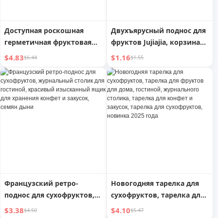
Доступная роскошная
Двухъярусный поднос для
герметичная фруктовая
фруктов Jujiajia, корзина
тарелка для гостиной,
для слива, для хранения
$4.83
$1.16
$6.44
$1.55
журнального столика,
конфет и закусок дома,
высокого класса, новинка
ящик для семян, полезный
2025 года, тарелка для
гаджет
демонстрации конфет и
закусок, коробка для
хранения сухофруктов
Французский ретро-
Новогодняя тарелка для
поднос для сухофруктов,
сухофруктов, тарелка для
журнальный столик для
фруктов для дома,
$3.38
$4.10
$4.50
$5.47