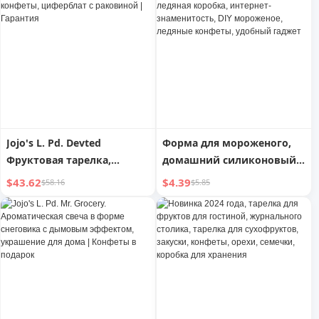
Закуски
льда | Promise
Jojo's L. Pd. Devted
Форма для мороженого,
Фруктовая тарелка,
домашний силиконовый
модные украшения,
лоток для льда, ледяная
$43.62
$4.39
$58.16
$5.85
фрукты, конфеты,
коробка, интернет-
циферблат с раковиной |
знаменитость, DIY
Гарантия
мороженое, ледяные
конфеты, удобный гаджет