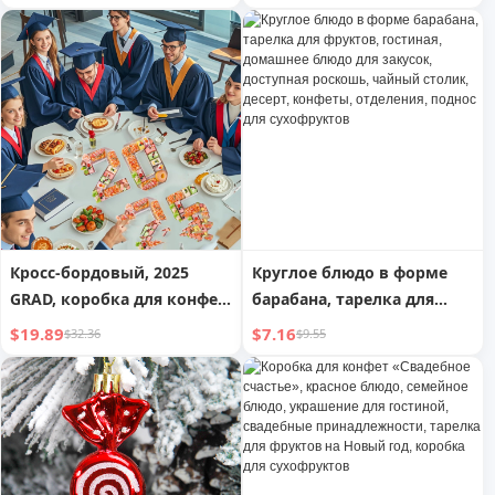
закуски, конфеты, орехи,
Конфеты Силиконовая
гостиная, классный,
Коробка для Льда Для
изысканный, красивый,
Дома | Переработанный
бытовой, коробка для
хранения, тарелка для
фруктов
Кросс-бордовый, 2025
Круглое блюдо в форме
GRAD, коробка для конфет,
барабана, тарелка для
буквенная коробка для
фруктов, гостиная,
$19.89
$7.16
$32.36
$9.55
закусок, креативная
домашнее блюдо для
выпускная тарелка,
закусок, доступная
коробка для хранения,
роскошь, чайный столик,
орехи, закуски, конфеты,
десерт, конфеты,
сухофрукты
отделения, поднос для
сухофруктов