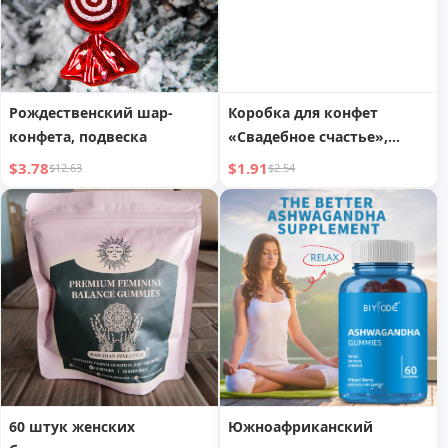
Рождественский шар-
Коробка для конфет
конфета, подвеска
«Свадебное счастье»,
красное блюдо, семейное
$3.78
$1.91
$12.63
$2.54
блюдо, украшение для
гостиной, свадебные
принадлежности, тарелка
для фруктов на Новый
год, коробка для
сухофруктов
60 штук женских
Южноафриканский