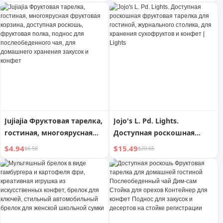
гостиной, красивый
гостиной, журнального
изысканный ящик для
столика, тарелка для
хранения конфет и
конфет и закусок, тарелка
закусок, семян дыни
для сухофруктов, новинка
2025 года
Jujiajia Фруктовая тарелка,
Jojo's L. Pd. Lights.
гостиная, многоярусная
Доступная роскошная
фруктовая корзина,
фруктовая тарелка для
$4.94
$15.49
$6.58
$20.65
доступная роскошь,
гостиной, журнального
фруктовая полка, поднос
столика, для хранения
для послеобеденного чая,
сухофруктов и конфет |
для домашнего хранения
Lights
закусок и конфет