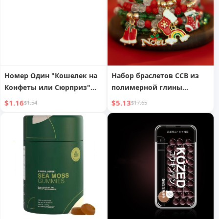
Номер Один "Кошелек на
Набор браслетов CCB из
Конфеты или Сюрприз"
полимерной глины
Тыквенные Фонари
«Рождественские
$1.16
$5.13
$1.54
$17.65
Украшения Атмосферный
конфеты»
Свет Декор Подарки на
Хэллоуин