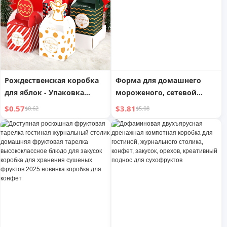
Рождественская коробка
Форма для домашнего
для яблок - Упаковка
мороженого, сетевой
подарков на Сочельник,
мультфильм, набор для
$0.57
$3.81
$0.62
$5.08
тематическая коробка для
ледяных конфет |
конфет
Иностранный юань