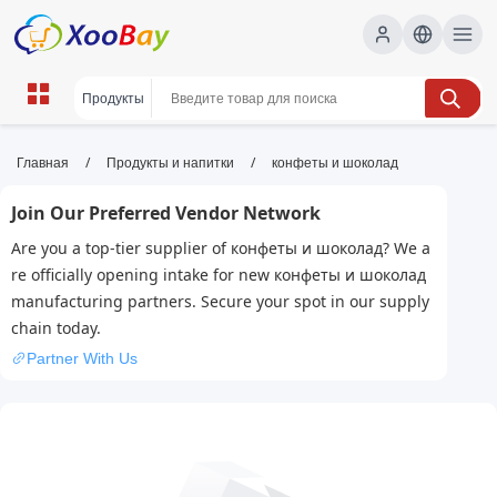
конфеты и шоколад | XOOBAY
/
/
Главная
Продукты и напитки
конфеты и шоколад
B2B/B2C Marketplace
Join Our Preferred Vendor Network
конфеты, шоколад, десерт, wholesale конфеты
Are you a top-tier supplier of конфеты и шоколад? We a
и шоколад, XOOBAY
re officially opening intake for new конфеты и шоколад
Описание ассортимента конфет и шоколада: вкусы,
manufacturing partners. Secure your spot in our supply
бренды, подарочные наборы и советы по выбору.
chain today.
Partner With Us