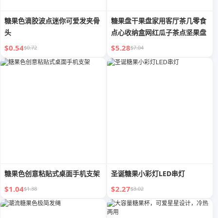
糖果色滴胶波点迷你可爱发夹骨
糖果盘干果盘家用客厅茶几零食
头
点心收纳盒网红瓜子茶点坚果盘
$0.54
$5.28
$0.72
$7.04
糖果色创意粘贴式桌面手机支架
圣诞糖果小彩灯LED串灯
$1.04
$2.27
$1.38
$3.02