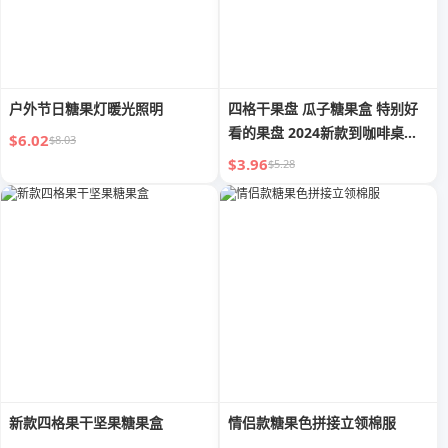
户外节日糖果灯暖光照明
四格干果盘 瓜子糖果盒 特别好
看的果盘 2024新款到咖啡桌零
$6.02
$8.03
食套装盘收纳
$3.96
$5.28
新款四格果干坚果糖果盒
情侣款糖果色拼接立领棉服