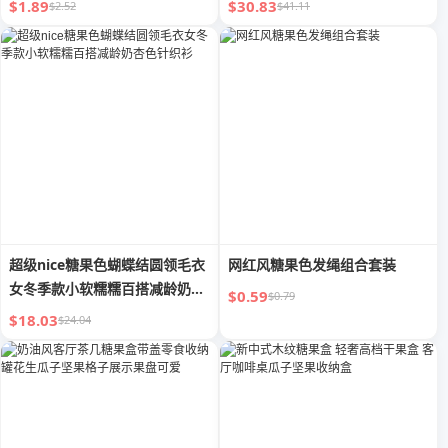
$1.89
$30.83
$2.52
$41.11
超级nice糖果色蝴蝶结圆领毛衣
网红风糖果色发绳组合套装
女冬季款小软糯糯百搭减龄奶杏
$0.59
$0.79
色针织衫
$18.03
$24.04