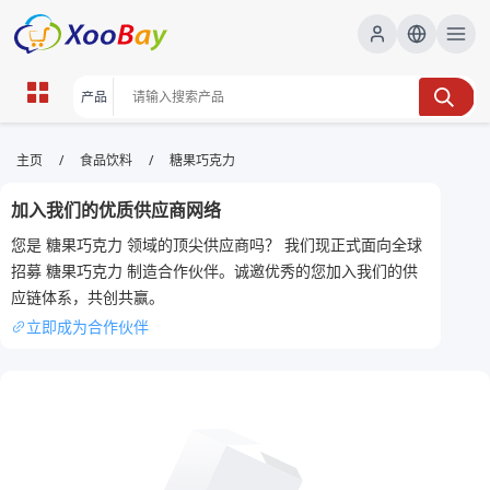
糖果巧克力 | XOOBAY B2B/B2C
/
/
主页
食品饮料
糖果巧克力
Marketplace
加入我们的优质供应商网络
糖果,巧克力,零食,甜品, wholesale 糖果巧克力,
您是 糖果巧克力 领域的顶尖供应商吗？ 我们现正式面向全球
XOOBAY
招募 糖果巧克力 制造合作伙伴。诚邀优秀的您加入我们的供
糖果巧克力美味精选分享甜蜜体验生活乐无穷
应链体系，共创共赢。
立即成为合作伙伴