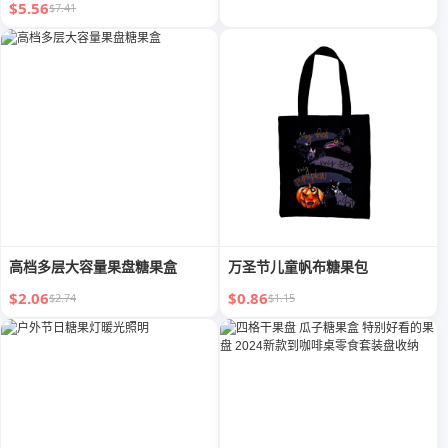
$5.56
$7.41
高档多层大容量果盘糖果盒
万圣节儿童帆布糖果包
$2.06
$0.86
$2.74
$1.15