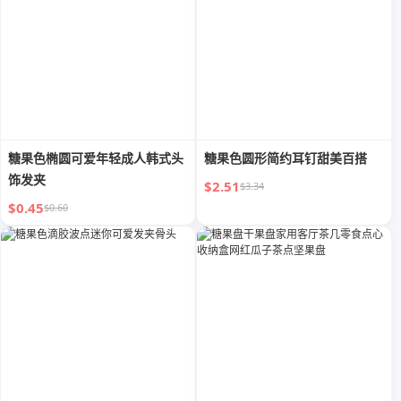
糖果色椭圆可爱年轻成人韩式头
糖果色圆形简约耳钉甜美百搭
饰发夹
$2.51
$3.34
$0.45
$0.60