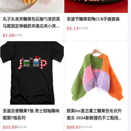
丸子头发夹糖果色后脑勺发抓高
圣诞节糖果软陶CCB手链套装
马尾固定神器抓夹南瓜夹小夹子
$5.13
$17.65
头饰
$1.08
$3.09
圣诞吉普糖果T恤 男士短袖趣味
欧美ins复古重工糖果色毛衣外
图案T恤系列
套女 2024新款撞色手工粗线针
织开衫
$33.00
$80.61
$53.46
$117.43