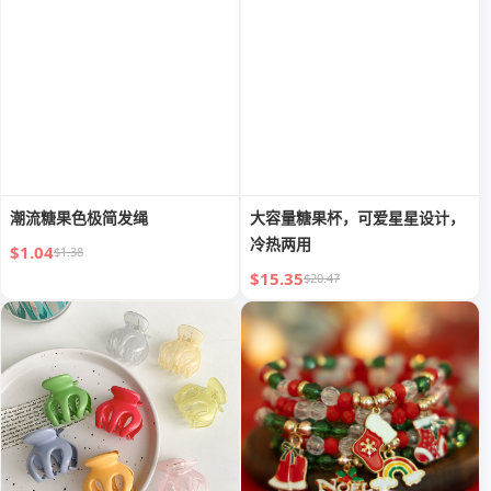
潮流糖果色极简发绳
大容量糖果杯，可爱星星设计，
冷热两用
$1.04
$1.38
$15.35
$20.47