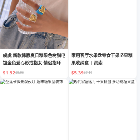
虞虞 新款韩版夏日糖果色树脂电
家用客厅水果盘零食干果坚果糖
镀金色爱心形戒指女 情侣指环
果收纳盒 | 灵索
$1.92
$5.39
$5.96
$7.19