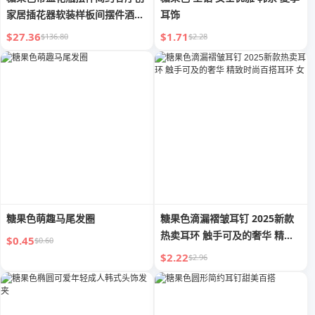
家居插花器软装样板间摆件酒柜
耳饰
饰品
$27.36
$1.71
$136.80
$2.28
糖果色萌趣马尾发圈
糖果色滴漏褶皱耳钉 2025新款
热卖耳环 触手可及的奢华 精致
$0.45
$0.60
时尚百搭耳环 女
$2.22
$2.96