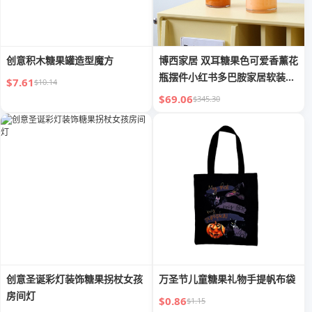
创意积木糖果罐造型魔方
博西家居 双耳糖果色可爱香薰花
瓶摆件小红书多巴胺家居软装饰
$7.61
$10.14
品
$69.06
$345.30
创意圣诞彩灯装饰糖果拐杖女孩
万圣节儿童糖果礼物手提帆布袋
房间灯
$0.86
$1.15