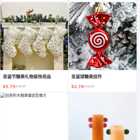
圣诞节糖果礼物装饰用品
圣诞球糖果挂件
$5.79
$3.78
$10.97
$12.63