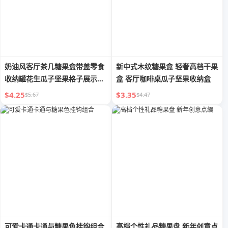
奶油风客厅茶几糖果盒带盖零食
新中式木纹糖果盒 轻奢高档干果
收纳罐花生瓜子坚果格子展示果
盒 客厅咖啡桌瓜子坚果收纳盒
盘可爱
$4.25
$3.35
$5.67
$4.47
可爱卡通卡通与糖果色挂钩组合
高档个性礼品糖果盘 新年创意点