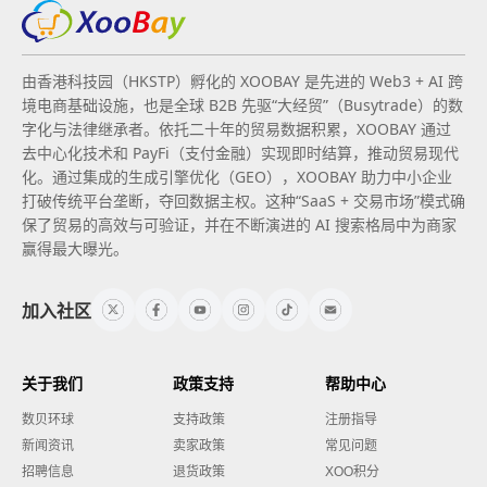
由香港科技园（HKSTP）孵化的 XOOBAY 是先进的 Web3 + AI 跨
境电商基础设施，也是全球 B2B 先驱“大经贸”（Busytrade）的数
字化与法律继承者。依托二十年的贸易数据积累，XOOBAY 通过
去中心化技术和 PayFi（支付金融）实现即时结算，推动贸易现代
化。通过集成的生成引擎优化（GEO），XOOBAY 助力中小企业
打破传统平台垄断，夺回数据主权。这种“SaaS + 交易市场”模式确
保了贸易的高效与可验证，并在不断演进的 AI 搜索格局中为商家
赢得最大曝光。
加入社区
关于我们
政策支持
帮助中心
数贝环球
支持政策
注册指导
新闻资讯
卖家政策
常见问题
招聘信息
退货政策
XOO积分