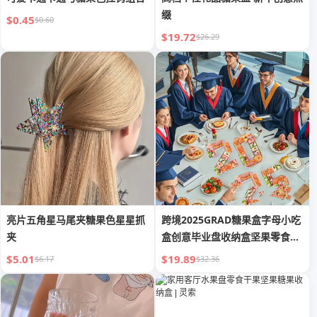
缀
$0.45
$0.60
$19.72
$26.29
亮片五角星马尾夹糖果色星星抓
跨境2025GRAD糖果盒字母小吃
夹
盒创意毕业盘收纳盒坚果零食糖
果干果
$5.01
$19.89
$6.17
$32.36