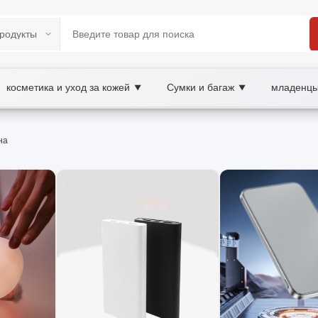
косметика и уход за кожей
Сумки и багаж
младенцы
▼
▼
 XOOBAY B2B/B2C Marketplace
на
ремонт мобильного, wholesale части мобильно
уляторы, камеры, шлейфы, корпуса и другие детали для ре