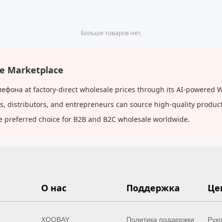
Больше товаров нет.
e Marketplace
фона at factory-direct wholesale prices through its AI-powered W
rs, distributors, and entrepreneurs can source high-quality produ
e preferred choice for B2B and B2C wholesale worldwide.
О нас
Поддержка
Це
XOOBAY
Политика поддержки
Руко