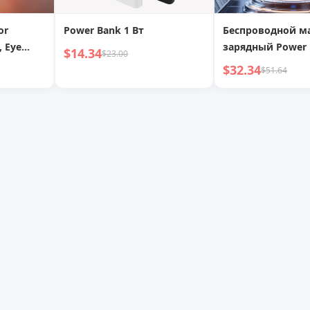
or
Power Bank 1 Вт
Беспроводной м
, Eye
зарядный Power 
$14.34
$23.00
подходит для An
$32.34
$51.64
Night
Apple Magsafe, 
аккумулятор,
ультралегкий и 
быстрая зарядка
мобильная мощ