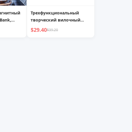
агнитный
Трехфункциональный
Bank,
творческий вилочный
droid
погрузчик со
$29.40
$39.20
внешний
светодиодной
беспроводной зарядкой
тонкий,
,
ность