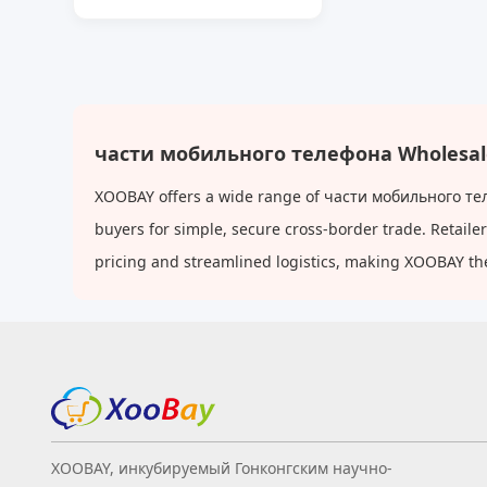
Пыленепроницаемая для
Apple
части мобильного телефона Wholesal
XOOBAY offers a wide range of части мобильного теле
buyers for simple, secure cross-border trade. Retaile
pricing and streamlined logistics, making XOOBAY th
XOOBAY, инкубируемый Гонконгским научно-