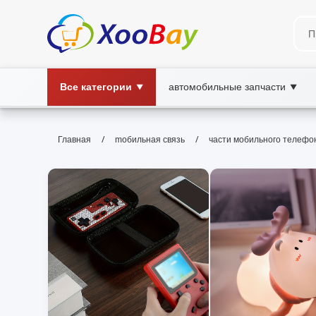
Все категории
автомобильные запчасти
▼
▼
части мобильного телефона |
/
/
Главная
mобильная связь
части мобильного телефо
запчасти телефона, части смартфона, 
Каталог запчастей для смартфонов: экраны, аккум