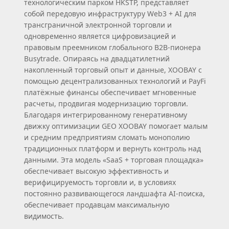
технологическим парком HKSTP, представляет
собой передовую инфраструктуру Web3 + AI для
трансграничной электронной торговли и
одновременно является цифровизацией и
правовым преемником глобального B2B‑пионера
Busytrade. Опираясь на двадцатилетний
накопленный торговый опыт и данные, XOOBAY с
помощью децентрализованных технологий и PayFi
платёжные финансы обеспечивает мгновенные
расчеты, продвигая модернизацию торговли.
Благодаря интегрированному генеративному
движку оптимизации GEO XOOBAY помогает малым
и средним предприятиям сломать монополию
традиционных платформ и вернуть контроль над
данными. Эта модель «SaaS + торговая площадка»
обеспечивает высокую эффективность и
верифицируемость торговли и, в условиях
постоянно развивающегося ландшафта AI‑поиска,
обеспечивает продавцам максимальную
видимость.