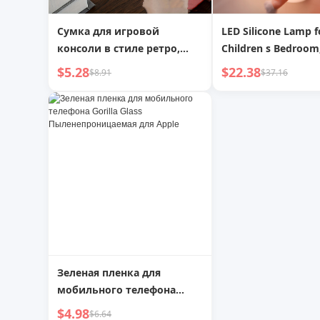
Сумка для игровой
LED Silicone Lamp f
консоли в стиле ретро,
Children s Bedroom
портативная мини-
Protection Bedside
$5.28
$22.38
$8.91
$37.16
консольная сумка,
Rechargeable Baby 
студенческая сумка, сумка
Light
для хранения электронных
устройств с внешним
аккумулятором
Зеленая пленка для
мобильного телефона
Gorilla Glass
$4.98
$6.64