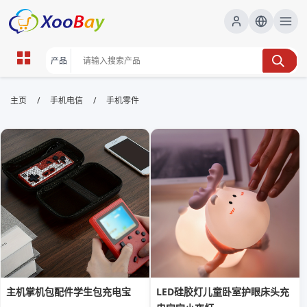
手机零件 | XOOBAY B2B/B2C
/
/
主页
手机电信
手机零件
Marketplace
手机零件,手机配件,手机维修零件,零件采购,手机配件库,
wholesale 手机零件, XOOBAY
提供全系列手机零件，高品质库存与快速发货
主机掌机包配件学生包充电宝
LED硅胶灯儿童卧室护眼床头充