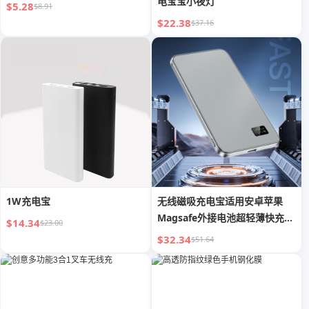
电宝宝小夜灯
$5.28
$8.91
$22.38
$37.16
1W充电宝
无线磁吸充电宝适用安卓苹果
Magsafe外接电池超轻薄快充移
$14.34
$23.00
动电源
$32.34
$51.64