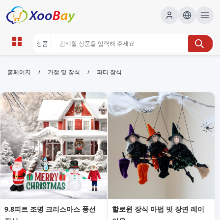
파티 장식 | XOOBAY B2B/B2C
/
/
홈페이지
가정 및 장식
파티 장식
Marketplace
파티 장식,파티 데코,이벤트 아이디어, wholesale 파티
장식, XOOBAY
다양한 파티 장식 아이디어와 팁으로 분위기 있는 이벤트를 손쉽게 준비
하세요. 테마별 소품과 배치 팁도 함께 제공합니다.
9.8피트 조명 크리스마스 풍선
할로윈 장식 마법 빗 장면 레이