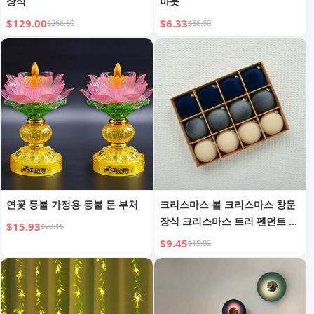
장식
아웃
$129.00
$6.33
$266.60
$36.60
연꽃 등불 가정용 등불 문 부처
크리스마스 볼 크리스마스 창문
장식 크리스마스 트리 펜던트 플
$15.93
$29.16
록킹 크리스마스 볼
$9.45
$15.82