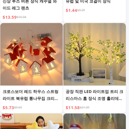
신상 루즈 버튼 장식 캐주얼 와
유럽 및 미국 코걸이 장식
이드 레그 팬츠
$1.44
$3.25
$13.59
$16.04
크로스보더 레드 하우스 스트링
공장 직판 LED 라이트업 트리 크
라이트 북유럽 통나무집 크리스
리스마스 홈 장식 조명 홀리데이
마스 스트링 라이트 장식 조명
파티 야간 조명 축제 모양 트리
$5.73
$11.58
$9.69
$21.39
축제 파티 실내용 따뜻한 소형
램프
스트링 라이트