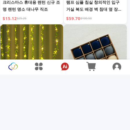
크리스마스 휴대용 랜턴 신규 조
램프 심플 침실 창의적인 입구
명 랜턴 명소 대나무 직조
거실 복도 배경 벽 침대 옆 장식
등
$15.12
$59.70
$25.26
$100.50
커튼 조명 담쟁이 버드나무 스트
크리스마스 볼 크리스마스 창문
링 조명 발코니 벽 장식 스트링
장식 크리스마스 트리 펜던트 플
조명
록킹 크리스마스 볼
$7.89
$9.45
$25.17
$15.82