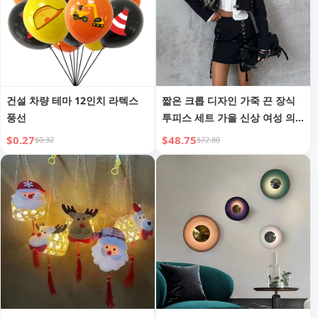
건설 차량 테마 12인치 라텍스
짧은 크롭 디자인 가죽 끈 장식
풍선
투피스 세트 가을 신상 여성 의
류
$0.27
$48.75
$0.32
$72.80