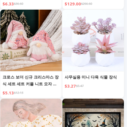
$6.33
$129.00
$36.60
$266.60
크로스 보더 신규 크리스마스 장
사무실용 미니 다육 식물 장식
식 세트 세트 커플 니트 모자 스
$3.27
$5.47
노먼 루돌프 크리스마스 선물 장
$5.13
$12.13
식품