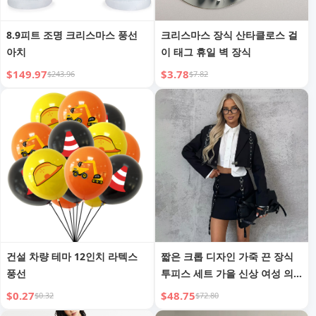
8.9피트 조명 크리스마스 풍선
크리스마스 장식 산타클로스 걸
아치
이 태그 휴일 벽 장식
$149.97
$3.78
$243.96
$7.82
건설 차량 테마 12인치 라텍스
짧은 크롭 디자인 가죽 끈 장식
풍선
투피스 세트 가을 신상 여성 의
류
$0.27
$48.75
$0.32
$72.80