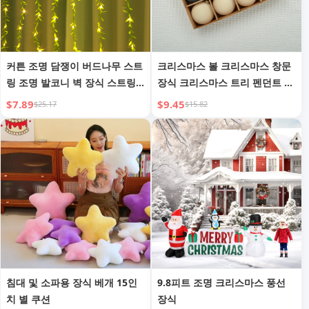
커튼 조명 담쟁이 버드나무 스트
크리스마스 볼 크리스마스 창문
링 조명 발코니 벽 장식 스트링
장식 크리스마스 트리 펜던트 플
조명
록킹 크리스마스 볼
$7.89
$9.45
$25.17
$15.82
침대 및 소파용 장식 베개 15인
9.8피트 조명 크리스마스 풍선
치 별 쿠션
장식