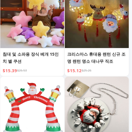
침대 및 소파용 장식 베개 15인
크리스마스 휴대용 랜턴 신규 조
치 별 쿠션
명 랜턴 명소 대나무 직조
$15.39
$15.12
$26.53
$25.26