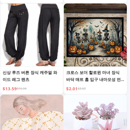
축제 파티 실내용 따뜻한 소형
스트링 라이트
신상 루즈 버튼 장식 캐주얼 와
크로스 보더 할로윈 마녀 장식
이드 레그 팬츠
바닥 매트 홈 입구 내마모성 먼
지 방지 현관 매트 침실 편안한
$13.59
$2.01
$16.04
$3.63
발 매트