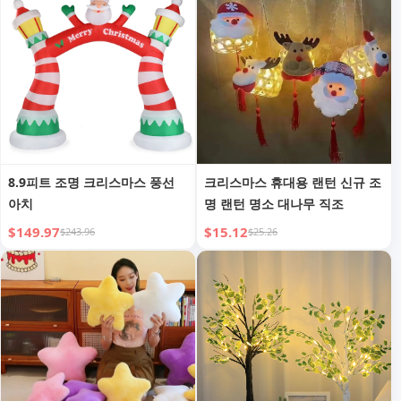
8.9피트 조명 크리스마스 풍선
크리스마스 휴대용 랜턴 신규 조
아치
명 랜턴 명소 대나무 직조
$149.97
$15.12
$243.96
$25.26