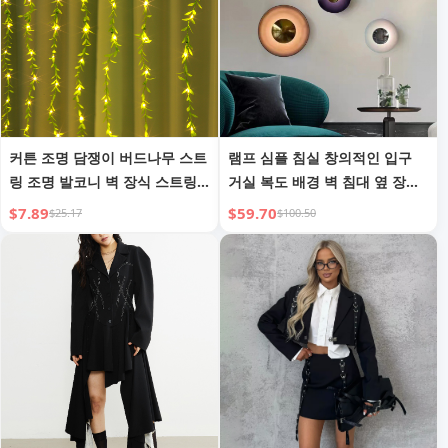
커튼 조명 담쟁이 버드나무 스트
램프 심플 침실 창의적인 입구
링 조명 발코니 벽 장식 스트링
거실 복도 배경 벽 침대 옆 장식
조명
등
$7.89
$59.70
$25.17
$100.50