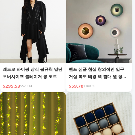
레트로 파이핑 장식 불규칙 밑단
램프 심플 침실 창의적인 입구
오버사이즈 블레이저 롱 코트
거실 복도 배경 벽 침대 옆 장식
등
$295.53
$59.70
$520.14
$100.50