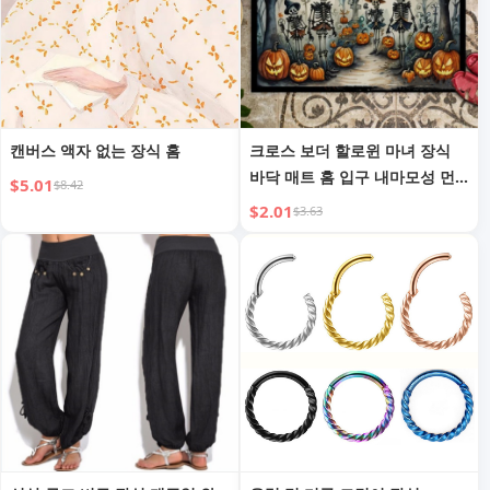
캔버스 액자 없는 장식 홈
크로스 보더 할로윈 마녀 장식
바닥 매트 홈 입구 내마모성 먼
$5.01
$8.42
지 방지 현관 매트 침실 편안한
$2.01
$3.63
발 매트