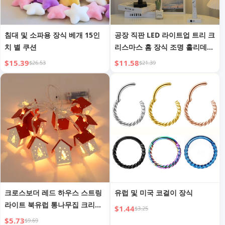
침대 및 소파용 장식 베개 15인
공장 직판 LED 라이트업 트리 크
치 별 쿠션
리스마스 홈 장식 조명 홀리데이
파티 야간 조명 축제 모양 트리
$15.39
$11.58
$26.53
$21.39
램프
크로스보더 레드 하우스 스트링
유럽 및 미국 코걸이 장식
라이트 북유럽 통나무집 크리스
$1.44
$3.25
마스 스트링 라이트 장식 조명
$5.73
$9.69