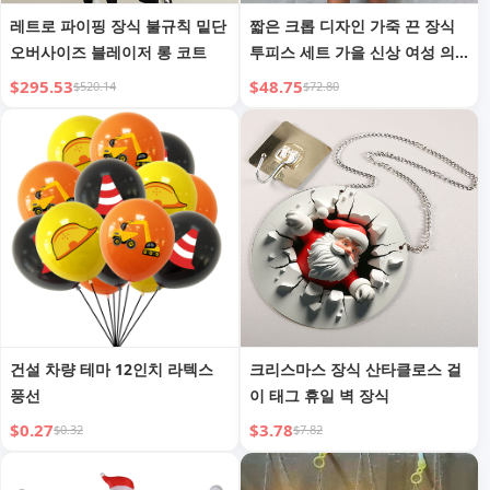
레트로 파이핑 장식 불규칙 밑단
짧은 크롭 디자인 가죽 끈 장식
오버사이즈 블레이저 롱 코트
투피스 세트 가을 신상 여성 의
류
$295.53
$48.75
$520.14
$72.80
건설 차량 테마 12인치 라텍스
크리스마스 장식 산타클로스 걸
풍선
이 태그 휴일 벽 장식
$0.27
$3.78
$0.32
$7.82