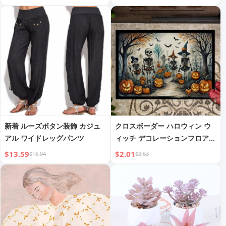
ェスティバル パーティー 屋内
ウォーム スモール ストリング
ライト
新着 ルーズボタン装飾 カジュ
クロスボーダー ハロウィン ウ
アル ワイドレッグパンツ
ィッチ デコレーションフロアマ
ット ホームエントランス 耐摩
$13.59
$2.01
$16.04
$3.63
耗性 汚れにくい ドアマット 寝
室 快適フットパッド