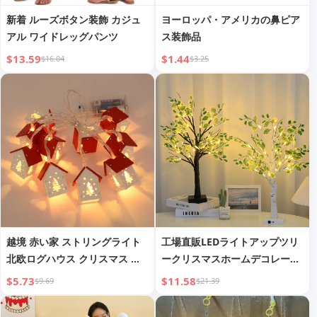
新着 ルーズボタン装飾 カジュ
ヨーロッパ・アメリカの鼻ピア
アル ワイドレッグパンツ
ス装飾品
$13.59
$1.44
$16.04
$3.25
越境 赤い家 ストリングライト
工場直販LEDライトアップツリ
北欧ログハウス クリスマス ス
ークリスマスホームデコレーシ
トリングライト 装飾ライト フ
ョンライトホリデーパーティー
$5.73
$11.58
$9.69
$21.39
ェスティバル パーティー 屋内
ナイトライトフェスティバルシ
ウォーム スモール ストリング
ェイプツリーランプ