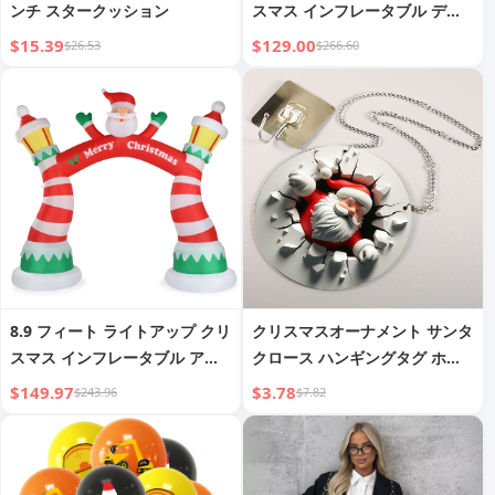
ンチ スタークッション
スマス インフレータブル デコ
レーション
$15.39
$129.00
$26.53
$266.60
8.9 フィート ライトアップ クリ
クリスマスオーナメント サンタ
スマス インフレータブル アー
クロース ハンギングタグ ホリ
チ
デー ウォールデコレーション
$149.97
$3.78
$243.96
$7.82