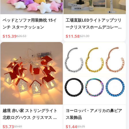
ベッドとソファ用装飾枕 15イ
工場直販LEDライトアップツリ
ンチ スタークッション
ークリスマスホームデコレーシ
ョンライトホリデーパーティー
$15.39
$11.58
$26.53
$21.39
ナイトライトフェスティバルシ
ェイプツリーランプ
越境 赤い家 ストリングライト
ヨーロッパ・アメリカの鼻ピア
北欧ログハウス クリスマス ス
ス装飾品
トリングライト 装飾ライト フ
$5.73
$1.44
$9.69
$3.25