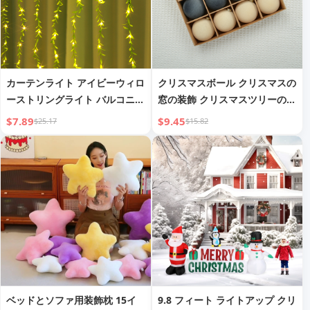
カーテンライト アイビーウィロ
クリスマスボール クリスマスの
ーストリングライト バルコニー
窓の装飾 クリスマスツリーのペ
壁装飾ストリングライト
ンダント フロック加工クリスマ
$7.89
$9.45
$25.17
$15.82
スボール
ベッドとソファ用装飾枕 15イ
9.8 フィート ライトアップ クリ