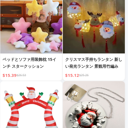
ライト
ベッドとソファ用装飾枕 15イ
クリスマス手持ちランタン 新し
ンチ スタークッション
い発光ランタン 景観用竹編み
$15.39
$15.12
$26.53
$25.26