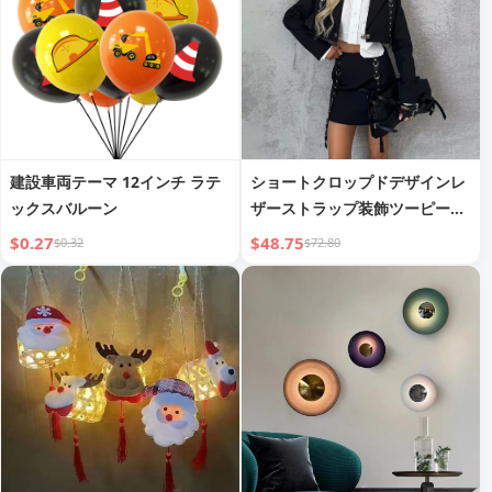
建設車両テーマ 12インチ ラテ
ショートクロップドデザインレ
ックスバルーン
ザーストラップ装飾ツーピース
セット秋新作レディースウェア
$0.27
$48.75
$0.32
$72.80