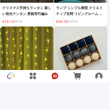
クリスマス手持ちランタン 新し
ランプ シンプル寝室 クリエイ
い発光ランタン 景観用竹編み
ティブ玄関 リビングルーム コ
ーリドー背景壁 ベッドサイド装
$15.12
$59.70
$25.26
$100.50
飾ランプ
カーテンライト アイビーウィロ
クリスマスボール クリスマスの
ーストリングライト バルコニー
窓の装飾 クリスマスツリーのペ
壁装飾ストリングライト
ンダント フロック加工クリスマ
$7.89
$9.45
$25.17
$15.82
スボール