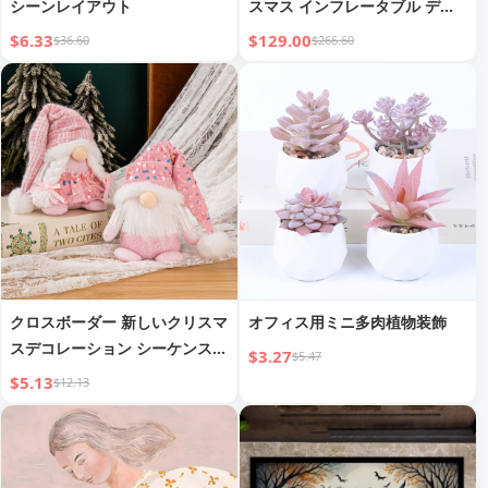
シーンレイアウト
スマス インフレータブル デコ
レーション
$6.33
$129.00
$36.60
$266.60
クロスボーダー 新しいクリスマ
オフィス用ミニ多肉植物装飾
スデコレーション シーケンスカ
$3.27
$5.47
ップルニットハット ゴ gnome
$5.13
$12.13
ルドルフ クリスマスギフトデコ
レーションオーナメント