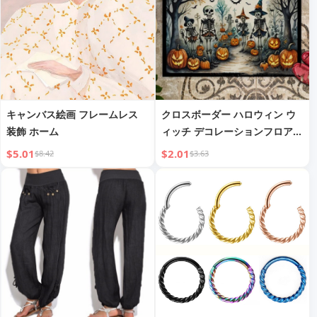
キャンバス絵画 フレームレス
クロスボーダー ハロウィン ウ
装飾 ホーム
ィッチ デコレーションフロアマ
ット ホームエントランス 耐摩
$5.01
$2.01
$8.42
$3.63
耗性 汚れにくい ドアマット 寝
室 快適フットパッド