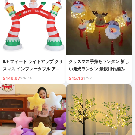
8.9 フィート ライトアップ クリ
クリスマス手持ちランタン 新し
スマス インフレータブル アー
い発光ランタン 景観用竹編み
チ
$149.97
$15.12
$243.96
$25.26