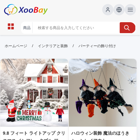
パーティーの飾り付け | XOOBAY
/
/
ホームページ
インテリアと装飾
パーティーの飾り付け
B2B/B2C Marketplace
パーティー, 飾り付け, デコレーション, wholesale パ
ーティーの飾り付け, XOOBAY
パーティーの飾り付けの基本とアイデアを解説。色使い・素材・設置の
コツを紹介し、魅力的な会場作りをサポートします。
9.8 フィート ライトアップ クリ
ハロウィン装飾 魔法のほうき