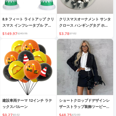
8.9 フィート ライトアップ クリ
クリスマスオーナメント サンタ
スマス インフレータブル アー
クロース ハンギングタグ ホリ
チ
デー ウォールデコレーション
$149.97
$3.78
$243.96
$7.82
建設車両テーマ 12インチ ラテ
ショートクロップドデザインレ
ックスバルーン
ザーストラップ装飾ツーピース
セット秋新作レディースウェア
$0.27
$48.75
$0.32
$72.80