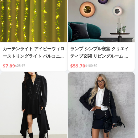
カーテンライト アイビーウィロ
ランプ シンプル寝室 クリエイ
ーストリングライト バルコニー
ティブ玄関 リビングルーム コ
壁装飾ストリングライト
ーリドー背景壁 ベッドサイド装
$7.89
$59.70
$25.17
$100.50
飾ランプ