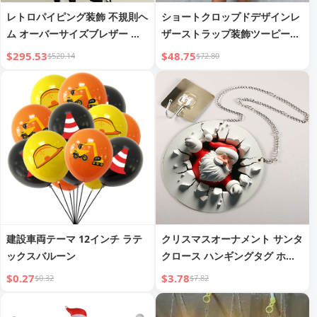
レトロパイピング装飾 不規則ヘ
ショートクロップドデザインレ
ム オーバーサイズブレザー ロ
ザーストラップ装飾ツーピース
ングコート
セット秋新作レディースウェア
$295.53
$48.75
$520.14
$72.80
建設車両テーマ 12インチ ラテ
クリスマスオーナメント サンタ
ックスバルーン
クロース ハンギングタグ ホリ
デー ウォールデコレーション
$0.27
$3.78
$0.32
$7.82