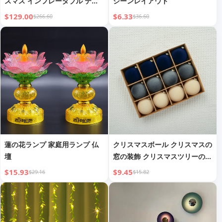
スマス インフレータブル デコ
シーンレイアウト
レーション
$129.00
$6.33
$266.60
$36.60
蓮の花ランプ 家庭用ランプ 仏
クリスマスボール クリスマスの
壇
窓の装飾 クリスマスツリーのペ
ンダント フロック加工クリスマ
$15.93
$9.45
$29.16
$15.82
スボール