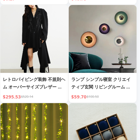
レトロパイピング装飾 不規則ヘ
ランプ シンプル寝室 クリエイ
ム オーバーサイズブレザー ロ
ティブ玄関 リビングルーム コ
ングコート
ーリドー背景壁 ベッドサイド装
$295.53
$59.70
$520.14
$100.50
飾ランプ