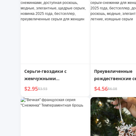
красивые, изящные серьги
Тарелка для Очист
для женщин
Корзина для Мыть
Овощей
Серьги-гвоздики с
Преувеличенные
жемчужными
рождественские с
снежинками, доступная
снежинки для же
$2.95
$4.56
$3.93
$6.08
роскошь, модные,
новинка 2025 года
элегантные, щедрые
бестселлер, досту
серьги, новинка 2025 года,
роскошь, модные,
бестселлер,
элегантные серьги
преувеличенные серьги
изящные серьги
для женщин