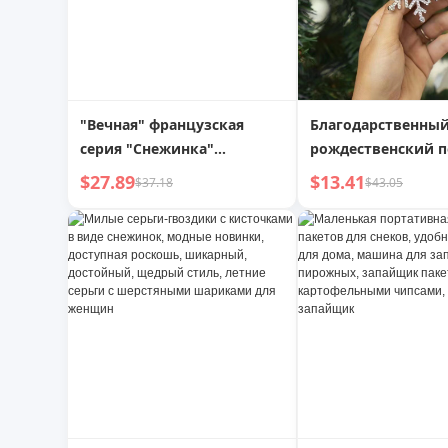
"Вечная" французская
Благодарственны
серия "Снежинка"
рождественский 
Темпераментная брошь
Ожерелье с проек
$27.89
$13.41
$37.18
$43.05
снежинки