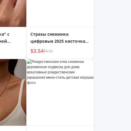
а" с
Стразы снежинка
ной
цифровые 2025 кисточка
стацией
серьги квадратное и
$3.54
$4.72
круглое лицо показывать
лицо маленький
доступная роскошь
модные серьги новые
серьги женщины