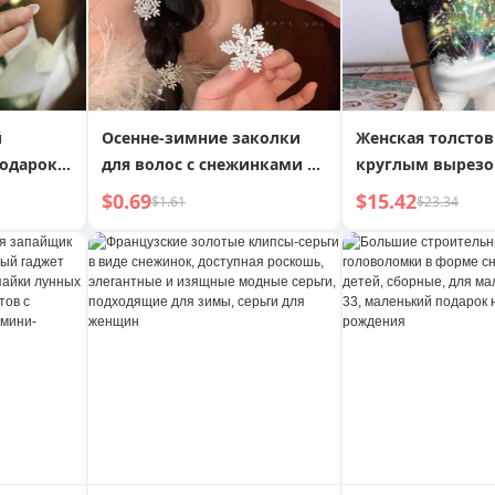
й
Осенне-зимние заколки
Женская толстов
подарок
для волос с снежинками и
круглым вырезо
цией
жемчугом, заколки-
принтом "Снежи
$0.69
$15.42
$1.61
$23.34
уточки, аксессуары для
волос