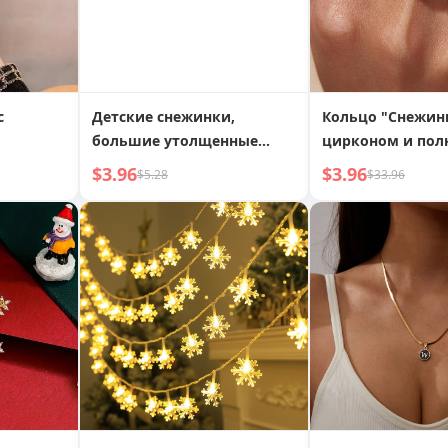
с
Детские снежинки,
Кольцо "Снежинк
большие утолщенные
цирконом и пол
угом,
строительные блоки,
алмазной инкру
$3.96
$3.96
$5.28
$33.96
собранные и вставляемые,
из меди
для мальчиков и девочек
3-6 лет, маленький
подарок на день рождения,
развивающие игрушки