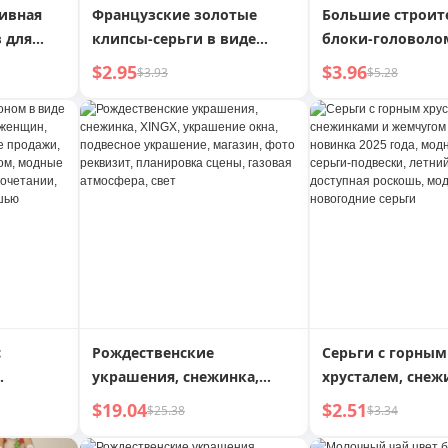
ивная
Французские золотые
Большие строит
 для
клипсы-серьги в виде
блоки-головоло
гаджет
снежинок, доступная
форме снежинок
$2.95
$3.96
$3.93
$5.28
 для
роскошь, элегантные и
детей, сборные, 
изящные модные серьги,
мальчиков, 2 год
щик
подходящие для зимы,
маленький пода
ельными
серьги для женщин
день рождения
апайщик
с
Рождественские
Серьги с горным
украшения, снежинка,
хрусталем, снеж
угом для
XINGX, украшение окна,
жемчугом для ж
$19.04
$2.51
$25.38
$3.34
2024
подвесное украшение,
новинка 2025 год