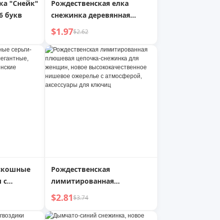
ка "Снейк"
Рождественская елка
6 букв
снежинка деревянная
подвеска для дома
$1.97
$2.62
креативные
рождественские
украшения мини-стиль
детская игрушка фото
скошные
Рождественская
 с
лимитированная
нтные,
плюшевая цепочка-
$2.81
$3.74
нные
снежинка для женщин,
ния
новое высококачественное