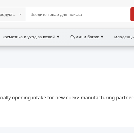
косметика и уход за кожей
Сумки и багаж
младенцы
▼
▼
etplace
еки, рецепты снеков, wholesale снеки, XOOBAY
е виды, советы по выбору и рецепты простых и вкусных до
ficially opening intake for new снеки manufacturing partner