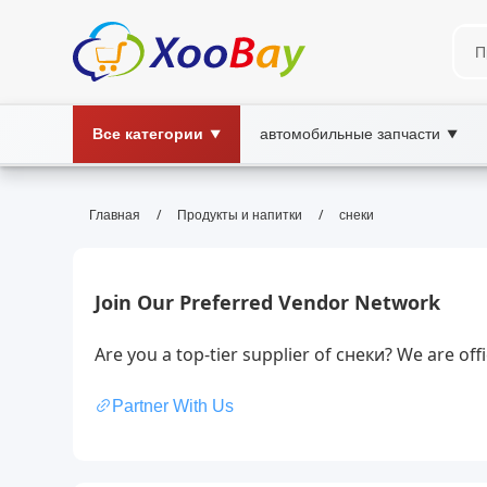
Все категории
автомобильные запчасти
▼
▼
снеки | XOOBAY B2B/B2C Mark
/
/
Главная
Продукты и напитки
снеки
снеки, закуски, перекусы, хрустящие сн
Снеки — хрустящие закуски для перекуса. Узнайт
Join Our Preferred Vendor Network
Are you a top-tier supplier of снеки? We are of
Partner With Us