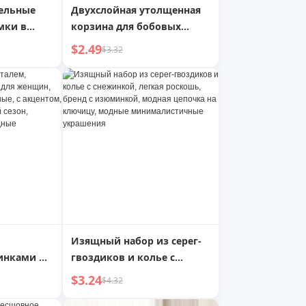
ельные
Двухслойная утолщенная
мки в
корзина для бобовых
 для
снеков для просмотра
$2.49
$3.32
для
сериалов с дренажным
а, 33,
отверстием для еды семян
рок на
дыни, контейнер для
сушеных фруктов, тарелка
для фруктов в гостиной,
дренажный поддон
Изящный набор из серег-
инками и
гвоздиков и колье с
енщин,
снежинкой, легкая
$3.24
$4.32
а,
роскошь, бренд с