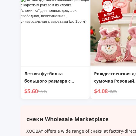
роскошь дизайн
года, лучшие про
рождественская
дизайн с особым
ключичная цепочка
интересом, модн
модный тренд
серьги, самые про
сочетании, серьги
доступной роско
Летняя футболка
Рождественская д
большого размера с
сумочка Розовый
коротким рукавом из
мультяшный снег
$5.60
$4.08
$7.46
$8.06
хлопка "снежинка" для
Подарочная сумка
полных девушек:
Украшение для с
свободная, повседневная,
Подвески Олень К
универсальная с вырезами
снековая сумка
снеки Wholesale Marketplace
(до 150 кг)
XOOBAY offers a wide range of снеки at factory-direc