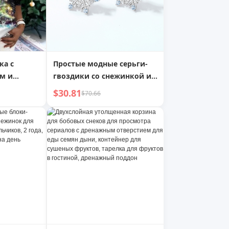
ка с
Простые модные серьги-
м и
гвоздики со снежинкой и
нка"
синим остроконечным
$30.81
$70.66
кристаллом