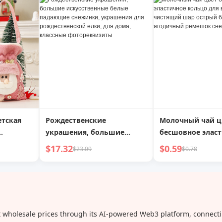
дажи,
магазин, фото реквизит,
модные, с акцен
планировка сцены, газовая
серьги-подвески
ые
атмосфера, свет
сезон, доступна
стые в
модные новогод
 с
серьги
шью
етская
Рождественские
Молочный чай ц
украшения, большие
бесшовное элас
овик
искусственные белые
кольцо для воло
$17.32
$0.59
$23.09
$0.78
падающие снежинки,
чистящий шар о
цены
украшения для
большой ягоди
онфетная
рождественской елки, для
ремешок снек-п
дома, классные
фотореквизиты
t wholesale prices through its AI-powered Web3 platform, connecti