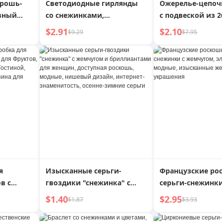
брошь-
Светодиодные гирлянды
Ожерелье-цепоч
вный
со снежинками,
с подвеской из 2
ованный
украшение комнаты на
$2.91
$2.10
$9.29
$7.95
тразами
Рождество, разноцветные
огни, украшения для
рождественской елки,
гирлянды, подвесные огни,
мигающие огни,
сценическое освещение
я
Изысканные серьги-
Французские ро
в с
гвоздики "снежинка" с
серьги-снежинки
ля
жемчугом и
жемчугом, элега
$1.40
$2.95
$1.87
$3.93
 для
бриллиантами для
модные, изыска
ой,
женщин, доступная
женские украше