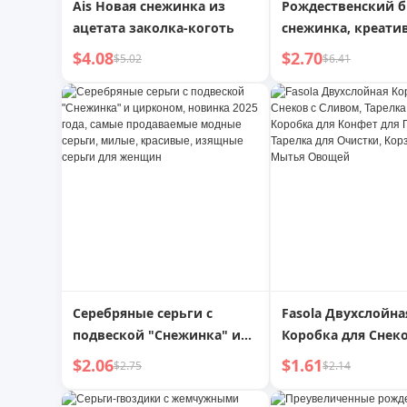
Ais Новая снежинка из
Рождественский 
ацетата заколка-коготь
снежинка, креати
сплав, инкрустир
$4.08
$2.70
$5.02
$6.41
разноцветными с
Серебряные серьги с
Fasola Двухслойна
подвеской "Снежинка" и
Коробка для Снеко
цирконом, новинка 2025
Сливом, Тарелка д
$2.06
$1.61
$2.75
$2.14
года, самые продаваемые
Фруктов, Коробка
модные серьги, милые,
Конфет для Гостин