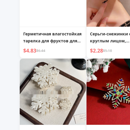
Герметичная влагостойкая
Серьги-снежинки 
тарелка для фруктов для
круглым лицом,
домашнего журнального
цирконом и жемч
$4.83
$2.28
$6.44
$5.18
столика, коробка для
преувеличенные
конфет, снеки, орехи,
поднос для сушеных
фруктов