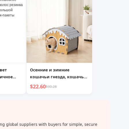
том,
изюминкой, модная
, летний
цепочка на ключицу,
я роскошь,
модные
ние
минималистичные
украшения
вет
Осенние и зимние
тичное
кошачьи гнезда, кошачьи
с резинка
домики-снежинки,
$22.60
$30.28
стрый
кошачьи лежанки,
чный
кошачьи домики,
акеты
полузакрытые теплые
собачьи домики, собачьи
лежанки, юрты для
ng global suppliers with buyers for simple, secure
домашних животных