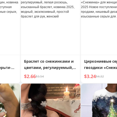
ки,
роскошь, модные,
я
нишевый дизайн,
интернет-знаменитость,
осенне-зимние серьги
Браслет со снежинками и
Циркониевые се
ерьги-
цветами, регулируемый,
гвоздики «Снеж
нщин,
легкая роскошь,
женщин, модные
$2.66
$3.24
$3.54
$4.32
,
изысканный браслет,
Новое поступлен
пная
новинка 2025, модный,
горячие продажи
эксклюзивный, простой
нишевый дизайн
, летние,
браслет для рук, женский
изысканные серь
лета