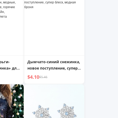
нишевое ожерелье с
атмосферой, аксессуары
для ключиц
рьги-
Дымчато-синий снежинка,
инка» для
новое поступление, супер
, 2025
блеск, модная броня
$4.10
$5.46
ие,
,
,
ги для