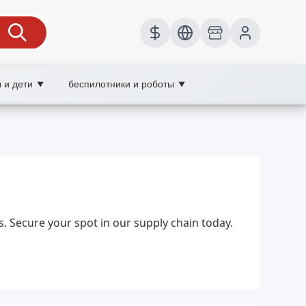
 и дети
беспилотники и роботы
▼
▼
машних снеков на каждый день.
s. Secure your spot in our supply chain today.