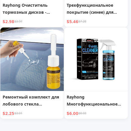
Rayhong Очиститель
Трехфункциональное
тормозных дисков -
покрытие (синее) для
Быстрое растворение
удаления масляных пятен,
$2.98
$5.46
$3.97
$7.28
ржавчины и устранение
полировки, защиты,
скрипа для более
ремонта царапин, очистки
плавного и тихого
автомобильной краски,
торможения
обслуживания и
нанесения покрытия
Ремонтный комплект для
Rayhong
лобового стекла
Многофункциональное
автомобиля для осколков
автомобильное чистящее
$2.25
$6.00
$3.01
$8.03
и звездчатых трещин -
средство для очистки,
наножидкое наполнитель,
растворения пятен,