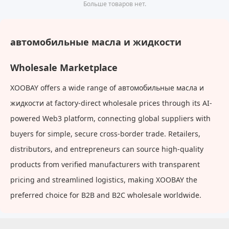
желтый, ремонтный
ежедневного
Больше товаров нет.
комплект для лобового
восстановления, чистящее
стекла, исчезает,
средство для ухода
ремонтный комплект для
автомобильные масла и жидкости
лобового стекла
Wholesale Marketplace
XOOBAY offers a wide range of автомобильные масла и
жидкости at factory-direct wholesale prices through its AI-
powered Web3 platform, connecting global suppliers with
buyers for simple, secure cross-border trade. Retailers,
distributors, and entrepreneurs can source high-quality
products from verified manufacturers with transparent
pricing and streamlined logistics, making XOOBAY the
preferred choice for B2B and B2C wholesale worldwide.