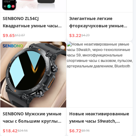
SENBONO ZL54CJ
Элегантные легкие
Квадратные умные часы
фторкаучуковые умные
Женские BT звонки Пульс
часы Huawei
$9.65
$3.22
$12.87
$4.29
Спортивный режим
Фитнес-трекер
Водонепроницаемые
умные часы Мужские для
IOS Android
SENBONO Мужские умные
Новые неактивированные
часы с большим круглым
умные часы S9watch,
экраном, ответом на
черно-технологичные
$18.42
$6.72
$24.56
$8.96
вызов по беспроводной
часы S9,