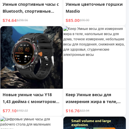
Умные спортивные часы с
Умные цветочные горшки
Bluetooth, спортивные
Masdio
часы с измерением пульса
$74.64
$85.00
$298.56
$90.00
и артериального давления
Новые умные часы Y18
Keep Умные весы для
1,43 дюйма с монитором
измерения жира в теле,
кислорода в крови, GPS,
напольные весы для дома,
$77.10
$16.76
$182.22
$22.34
высоты и
точное измерение,
барометрического
небольшие весы для