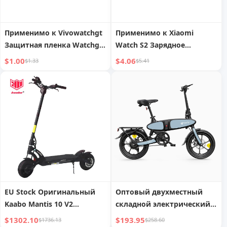
Применимо к Vivowatchgt
Применимо к Xiaomi
Защитная пленка Watchgt
Watch S2 Зарядное
Watch Film VivoWatch TPU
устройство Магнитная
$1.00
$4.06
$1.33
$5.41
Защитная пленка для
зарядная база Xiaomi
экрана Полное покрытие
Watchs2 Встроенный
Iqoo Умные спортивные
зарядный кабель Быстрая
часы Пленка GT
зарядка Новое
Закаленная пленка HD
поступление Умные
Полное покрытие
спортивные часы Кабель
Устойчивая к разбиванию
для передачи данных
пленка
Аксессуары 42 мм 46
Нейтральные
EU Stock Оригинальный
Оптовый двухместный
Kaabo Mantis 10 V2
складной электрический
Kickscooter 2000W
велосипед 48v Stealth
$1302.10
$193.95
$1736.13
$258.60