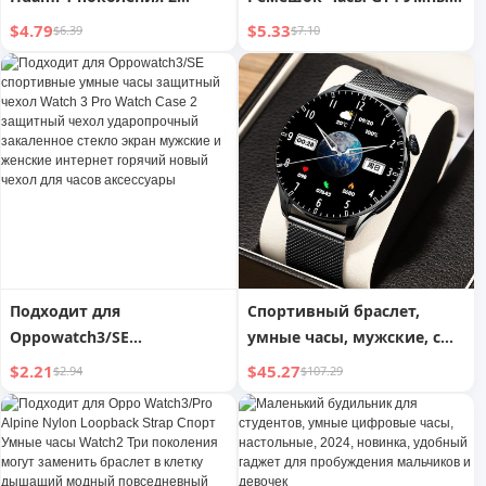
умные спортивные часы
наручные часы GT3 Новое
$4.79
$5.33
$6.39
$7.10
GTR GTS Strap 2S
Поступление Watchgt5
аксессуары 47 мм M
Часы Watch2 Джинсовые 4
Dynamic Youth Version
Fancy Pro Женские 41мм
Creative Generation Pop
Осень и Зима GT2 Женские
Стильный модный
42 Замена Gt2e
трендовый сменный
ремешок для мужчин и
женщин
Подходит для
Спортивный браслет,
Oppowatch3/SE
умные часы, мужские, с
спортивные умные часы
измерением давления, 8
$2.21
$45.27
$2.94
$107.29
защитный чехол Watch 3
женских,
Pro Watch Case 2
водонепроницаемые,
защитный чехол
Bluetooth
ударопрочный закаленное