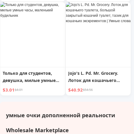
Двойной Двигатель для
Bomber City Bike с 3
Взрослых 60V 18.2ah
скоростями, умные
65km/h Скорость Умные
электронные велосипеды
Электросамокаты
для литиевой батареи
Только для студентов,
Jojo's L. Pd. Mr. Grocery.
девушка, милые умные
Лоток для кошачьего
часы, маленький
туалета, большой
$3.01
$40.92
$4.01
$54.56
будильник
закрытый кошачий
туалет, тазик для
кошачьих экскрементов |
умные очки дополненной реальности
Умные слова
Wholesale Marketplace