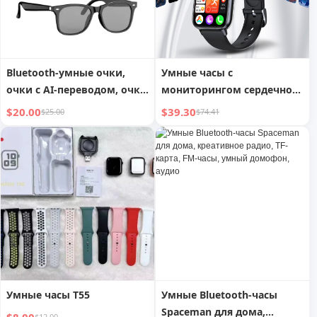
Bluetooth-умные очки,
Умные часы с
очки с AI-переводом, очки
мониторингом сердечного
с защитой от синего света,
ритма, кислорода в крови,
$20.00
$39.30
$25.00
$74.41
оправа для близоруких,
температуры, ИИ и
солнцезащитные очки
Bluetooth-звонками
Умные часы T55
Умные Bluetooth-часы
Spaceman для дома,
$12.00