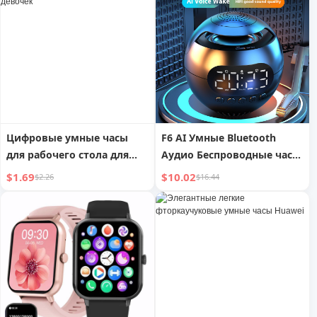
давления
похудения, снижения
жира, для здоровья,
студенческие электронные
весы
Цифровые умные часы
F6 AI Умные Bluetooth
для рабочего стола для
Аудио Беспроводные часы
маленьких девочек
с будильником
$1.69
$10.02
$2.26
$16.44