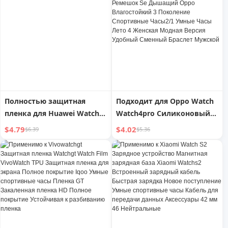
магнитный всасывающий
новый клетчатый
коричневый медведь,
заменяемый ремешок,
ограниченная серия,
Fitnew женские аксессуары
нейтральная быстрая
зарядка, USB-интерфейс
данных, шнур питания,
аксессуары
Полностью защитная
Подходит для Oppo Watch
пленка для Huawei Watch,
Watch4pro Силиконовый
умные часы
3pro Ремешок Se
$4.79
$4.02
$6.39
$5.36
Дышащий Oppo
Влагостойкий 3
Поколение Спортивные
Часы2/1 Умные Часы Лето
4 Женская Модная Версия
Удобный Сменный Браслет
Мужской