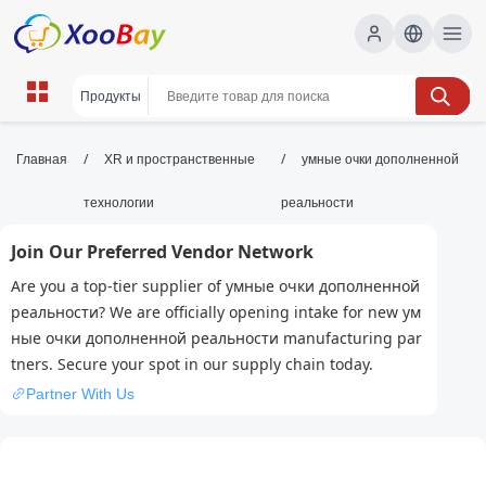
умные очки дополненной
/
/
Главная
XR и пространственные
умные очки дополненной
реальности | XOOBAY B2B/B2C
технологии
реальности
Marketplace
Join Our Preferred Vendor Network
очки AR, умные очки, дополненная
Are you a top-tier supplier of умные очки дополненной
реальность, AR-очки, wholesale умные очки
реальности? We are officially opening intake for new ум
дополненной реальности, XOOBAY
ные очки дополненной реальности manufacturing par
Умные очки AR открывают новые возможности для
tners. Secure your spot in our supply chain today.
работы, обучения и развлечений.
Partner With Us