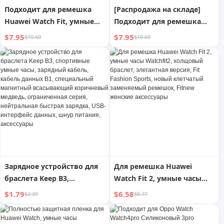
Подходит для ремешка
[Распродажа на складе]
Huawei Watch Fit, умные
Подходит для ремешка
часы, ремешок Watchfit2,
Huawei Watch Fit Strap
$7.95
$7.95
$10.60
$10.60
маленький кожаный
Huawei Watch Fit2 Умные
ремешок для часов Fit,
часы Ремешок для часов
элегантный спортивный
Milan Steel Metal Watch
браслет, модная женская
Band
креативная стильная
лента для часов,
специальный сменный
ремешок
Зарядное устройство для
Для ремешка Huawei
браслета Keep B3,
Watch Fit 2, умные часы
спортивные умные часы,
Watchfit2, холщовый
$1.79
$6.58
$2.39
$8.77
зарядный кабель, кабель
браслет, элегантная
данных B1, специальный
версия, Fit Fashion Sports,