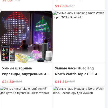
$8.00
креативное радио, TF-
$17.60
$23.47
карта, FM-часы, умный
домофон, аудио
Умные шторные
Умные часы Huaqiang
гирлянды, внутренние и
North Watch Top с GPS и
наружные RGB-гирлянды,
Bluetooth
$24.80
$11.38
$33.06
$15.17
поддержка DIY-узоров