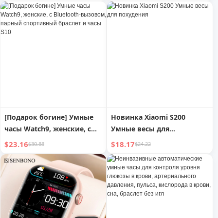
связи, фитнес-трекером,
многофункциональные
для активного отдыха, для
спортивные часы с
iPhone Android
вызовом, пульсом,
артериальным давлением,
Bluetooth
[Подарок богине] Умные
Новинка Xiaomi S200
часы Watch9, женские, с
Умные весы для
Bluetooth-вызовом,
похудения
$23.16
$18.17
$30.88
$24.22
парный спортивный
браслет и часы S10