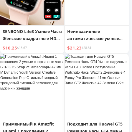
SENBONO Life3 Умные Часы
Неинвазивные
Женские квадратные HD
автоматические умные
Экран 1.83'' Bluetooth
часы для контроля уровня
$10.25
$21.23
$13.67
$28.31
Звонки Давление
глюкозы в крови,
Спортивные Умные Часы
артериального давления,
Мужские для IOS Android
пульса, кислорода в
крови, сна, браслет без
игл
Применимый к Amazfit
Подходит для Huawei GT5
Huami 1 поколения 2
Ремешок Часы GT4 Умные