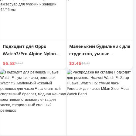
стекло экран мужские и
женские интернет
горячий новый чехол для
часов аксессуары
Подходит для Oppo
Маленький будильник для
Watch3/Pro Alpine Nylon
студентов, умные
Loopback Strap Спорт
цифровые часы,
$6.58
$2.46
$8.77
$3.30
Умные часы Watch2 Три
настольные, 2024,
поколения могут
новинка, удобный гаджет
заменить браслет в
для пробуждения
клетку дышащий модный
мальчиков и девочек
повседневный аксессуар
для мужчин и женщин
42/46 мм