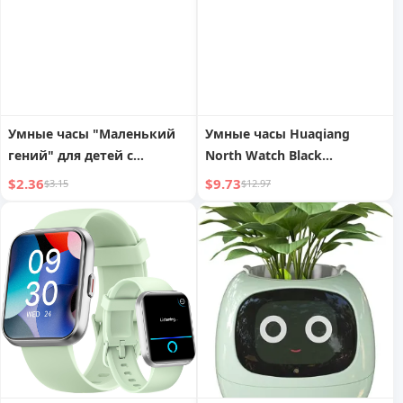
Умные часы "Маленький
Умные часы Huaqiang
гений" для детей с
North Watch Black
мультяшным халтером
Technology для мужчин
$2.36
$9.73
$3.15
$12.97