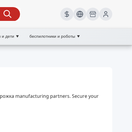
 и дети
беспилотники и роботы
▼
▼
рсивный бег, wholesale VR-беговая
, поддерживает мотивацию и безопасный
дорожка manufacturing partners. Secure your