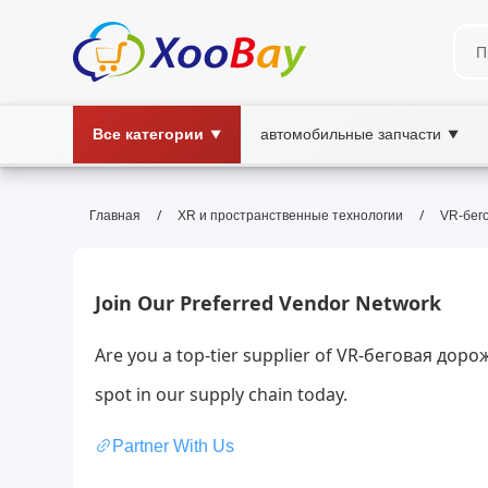
Все категории
автомобильные запчасти
▼
▼
VR-беговая дорожка | XOOBAY
/
/
Главная
XR и пространственные технологии
VR-бег
VR-беговая дорожка, виртуальная реаль
дорожка, XOOBAY
VR-беговая дорожка предлагает уникальные трен
Join Our Preferred Vendor Network
альтернативный бег для домашних регулярных тр
Are you a top-tier supplier of VR-беговая доро
spot in our supply chain today.
Partner With Us