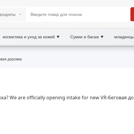
косметика и уход за кожей
Сумки и багаж
младенцы
▼
▼
 B2B/B2C Marketplace
овая дорожка
ность, бег, кардио, тренировки, фитнес, имме
ировки в виртуальной реальности, улучшает выносливость
енировок.
жка? We are officially opening intake for new VR-беговая 