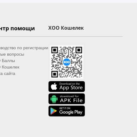
нтр помощи
XOO Кошелек
водство по регистрации
тые вопросы
 Баллы
 Кошелек
а сайта