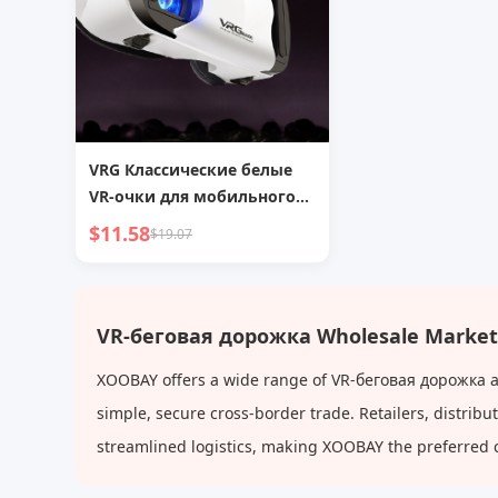
VRG Классические белые
VR-очки для мобильного
телефона, 3D-киноочки,
$11.58
$19.07
подарок, прямые поставки
VR-беговая дорожка Wholesale Market
XOOBAY offers a wide range of VR-беговая дорожка at 
simple, secure cross-border trade. Retailers, distri
streamlined logistics, making XOOBAY the preferred 