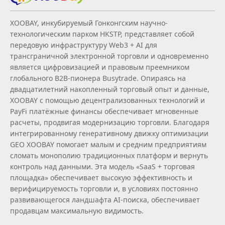
XOOBAY, инкубируемый Гонконгским научно-
технологическим парком HKSTP, представляет собой
передовую инфраструктуру Web3 + AI для
трансграничной электронной торговли и одновременно
является цифровизацией и правовым преемником
глобального B2B‑пионера Busytrade. Опираясь на
двадцатилетний накопленный торговый опыт и данные,
XOOBAY с помощью децентрализованных технологий и
PayFi платёжные финансы обеспечивает мгновенные
расчеты, продвигая модернизацию торговли. Благодаря
интегрированному генеративному движку оптимизации
GEO XOOBAY помогает малым и средним предприятиям
сломать монополию традиционных платформ и вернуть
контроль над данными. Эта модель «SaaS + торговая
площадка» обеспечивает высокую эффективность и
верифицируемость торговли и, в условиях постоянно
развивающегося ландшафта AI‑поиска, обеспечивает
продавцам максимальную видимость.