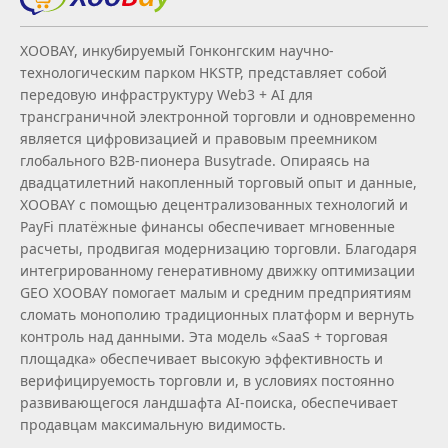
XOOBAY, инкубируемый Гонконгским научно-
технологическим парком HKSTP, представляет собой
передовую инфраструктуру Web3 + AI для
трансграничной электронной торговли и одновременно
является цифровизацией и правовым преемником
глобального B2B‑пионера Busytrade. Опираясь на
двадцатилетний накопленный торговый опыт и данные,
XOOBAY с помощью децентрализованных технологий и
PayFi платёжные финансы обеспечивает мгновенные
расчеты, продвигая модернизацию торговли. Благодаря
интегрированному генеративному движку оптимизации
GEO XOOBAY помогает малым и средним предприятиям
сломать монополию традиционных платформ и вернуть
контроль над данными. Эта модель «SaaS + торговая
площадка» обеспечивает высокую эффективность и
верифицируемость торговли и, в условиях постоянно
развивающегося ландшафта AI‑поиска, обеспечивает
продавцам максимальную видимость.