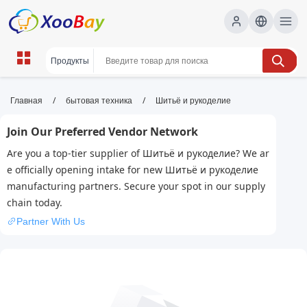
Шитьё и рукоделие | XOOBAY
/
/
Главная
бытовая техника
Шитьё и рукоделие
B2B/B2C Marketplace
Join Our Preferred Vendor Network
шитьё, рукоделие, мастер-классы, wholesale
Are you a top-tier supplier of Шитьё и рукоделие? We ar
Шитьё и рукоделие, XOOBAY
e officially opening intake for new Шитьё и рукоделие
Практические советы по шитью и рукоделию: выкройки,
manufacturing partners. Secure your spot in our supply
техники и идеи для одежды, аксессуаров и декора. Подбор
chain today.
материалов и пошаговые инструкции.
Partner With Us