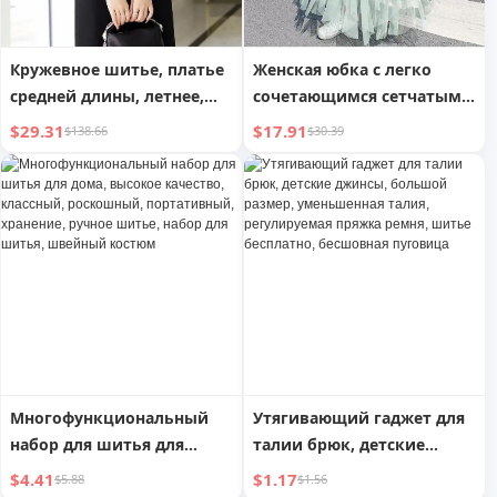
Кружевное шитье, платье
Женская юбка с легко
средней длины, летнее,
сочетающимся сетчатым
приталенное
шитьем
$29.31
$17.91
$138.66
$30.39
Многофункциональный
Утягивающий гаджет для
набор для шитья для
талии брюк, детские
дома, высокое качество,
джинсы, большой размер,
$4.41
$1.17
$5.88
$1.56