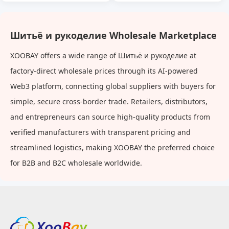
классный, роскошный,
уменьшенная талия,
портативный, хранение,
регулируемая пряжка
ручное шитье, набор для
ремня, шитье бесплатно,
Шитьё и рукоделие Wholesale Marketplace
шитья, швейный костюм
бесшовная пуговица
XOOBAY offers a wide range of Шитьё и рукоделие at
factory-direct wholesale prices through its AI-powered
Web3 platform, connecting global suppliers with buyers for
simple, secure cross-border trade. Retailers, distributors,
and entrepreneurs can source high-quality products from
verified manufacturers with transparent pricing and
streamlined logistics, making XOOBAY the preferred choice
for B2B and B2C wholesale worldwide.