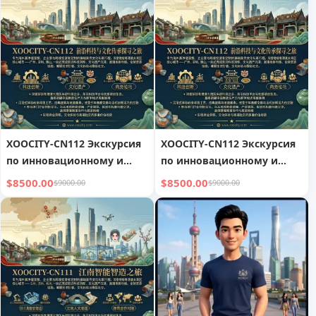
XOOCITY-CN112 Экскурсия
XOOCITY-CN112 Экскурсия
по инновационному и
по инновационному и
историческому наследию
историческому наследию
$8500.00
$8500.00
$9000.00
$9000.00
Линнаня
Линнаня