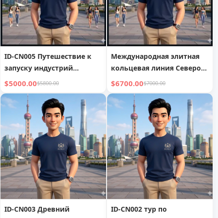
ID-CN005 Путешествие к
Международная элитная
запуску индустрий
кольцевая линия Северо-
будущего
Восточной Азии
$5000.00
$6700.00
$5800.00
$7000.00
ID-CN003 Древний
ID-CN002 тур по