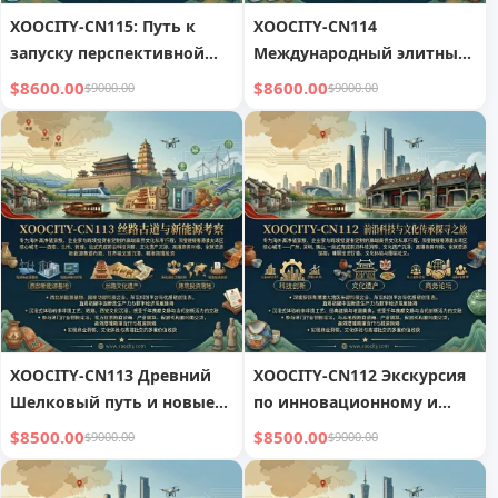
XOOCITY-CN115: Путь к
XOOCITY-CN114
запуску перспективной
Международный элитный
индустрии
маршрут Северо-
$8600.00
$8600.00
$9000.00
$9000.00
Восточной Азии
XOOCITY-CN113 Древний
XOOCITY-CN112 Экскурсия
Шелковый путь и новые
по инновационному и
источники энергии
историческому наследию
$8500.00
$8500.00
$9000.00
$9000.00
Линнаня