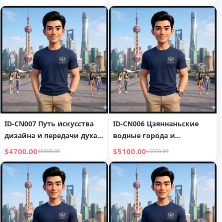
легенде
ID-CN007 Путь искусства
ID-CN006 Цзяннаньские
дизайна и передачи духа
водные города и
мастерства
исследование мирового
$4700.00
$5100.00
$5000.00
$5600.00
наследия