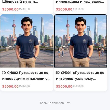
Шёлковый путь и
инновациям и наследию
обследование новых
Линнаня
$5000.00
$5000.00
$5900.00
$5800.00
источников энергии
ID-CN002 Путешествие по
ID-CN001 «Путешествие по
инновациям и наследию
интеллектуальному
Линнаня
производству Цзяннаня»
$5000.00
$5000.00
$5800.00
$5800.00
включает Шанхай, Сучжоу
и Ханчжоу,
сосредотачиваясь на
Больше товаров нет.
передовом производстве