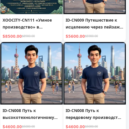
XOOCITY-CN111 «Умное
ID-CN009 Путешествие к
производство» в
исцелению через пейзажи
Цзяннани
и восточную философию
$8500.00
$5600.00
$8900.00
$5900.00
ID-CN008 Путь к
ID-CN008 Путь к
высокотехнологичному
передовому производству
производству и к бизнес-
и бизнес-легенде
$4600.00
$4600.00
$5000.00
$5000.00