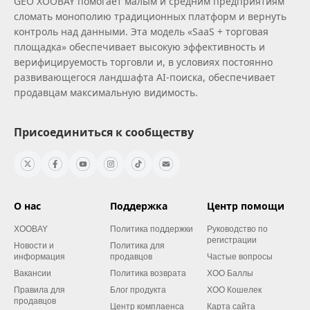
GEO XOOBAY помогает малым и средним предприятиям
сломать монополию традиционных платформ и вернуть
контроль над данными. Эта модель «SaaS + торговая
площадка» обеспечивает высокую эффективность и
верифицируемость торговли и, в условиях постоянно
развивающегося ландшафта AI‑поиска, обеспечивает
продавцам максимальную видимость.
Присоединиться к сообществу
О нас
Поддержка
Центр помощи
XOOBAY
Политика поддержки
Руководство по
регистрации
Новости и
Политика для
информация
продавцов
Частые вопросы
Вакансии
Политика возврата
XOO Баллы
Правила для
Блог продукта
XOO Кошелек
продавцов
Центр комплаенса
Карта сайта