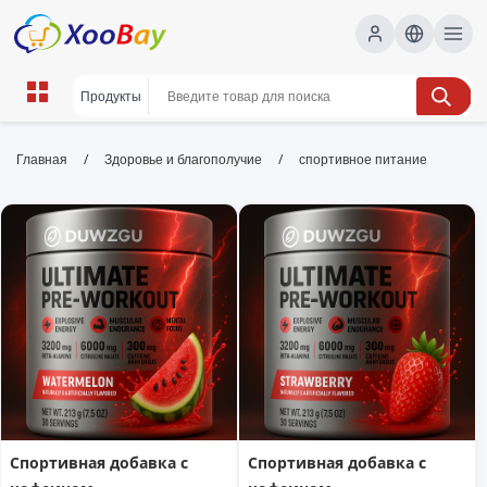
спортивное питание | XOOBAY
/
/
Главная
Здоровье и благополучие
спортивное питание
B2B/B2C Marketplace
питание для спорта, спортивные добавки,
фитнес, wholesale спортивное питание,
XOOBAY
Лучшие ингредиенты и советы по выбору спортивного
питания
Спортивная добавка с
Спортивная добавка с