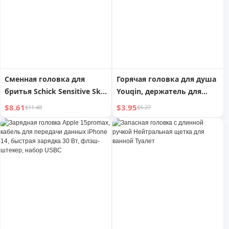
молнии
забавная и милая
маленькая муха
Сменная головка для
Горячая головка для душа
бритья Schick Sensitive Skin
Youqin, держатель для
Mild
душа
$8.61
$3.95
$11.48
$5.27