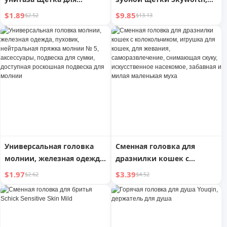
унитаза для дома Сменная
официальные подлинные
$1.89
$9.85
$2.52
$13.13
головка щетки
продукты, небольшая
Нейтральная сменная
головка для мороженого с
головка для чистки без
блеском для губ,
мертвых зон в ванной
оригинальная сменная
амортизирующая, ярко-
белая
Универсальная головка
Сменная головка для
молнии, железная одежда,
дразнилки кошек с
пуховик, нейтральная
колокольчиком, игрушка
$1.97
$3.39
$2.62
$4.52
пряжка молнии № 5,
для кошек, для жевания,
аксессуары, подвеска для
саморазвлечение,
сумки, доступная
снимающая скуку,
роскошная подвеска для
искусственное насекомое,