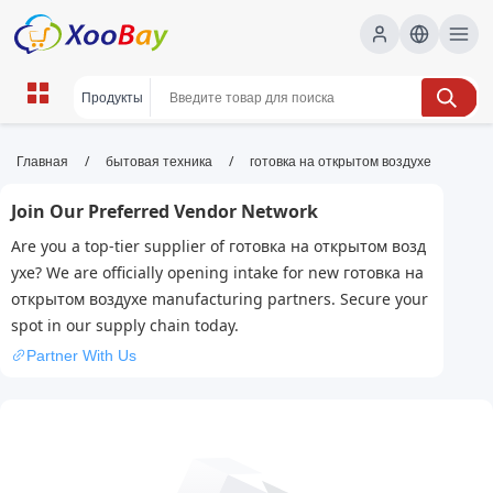
готовка на открытом воздухе |
/
/
Главная
бытовая техника
готовка на открытом воздухе
XOOBAY B2B/B2C Marketplace
Join Our Preferred Vendor Network
готовка на улице,кемпинг еда,барбекю
Are you a top-tier supplier of готовка на открытом возд
советы, wholesale готовка на открытом
ухе? We are officially opening intake for new готовка на
воздухе, XOOBAY
открытом воздухе manufacturing partners. Secure your
Планируйте меню, используйте безопасные методики,
spot in our supply chain today.
готовьте на костре, экономьте топливо, поддерживайте
Partner With Us
чистоту, безопасность и вкус блюд для семьи и друзей.