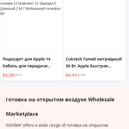
перезаряжаемый головка
лица, интернет-
диспенсера для воды
знаменитость, новинка
бутылка для чая для дома
2024 года, заколка для
волос, головной убор
Подходит для Apple 14
Cuktech Галий нитридный
Кабель для передачи
30 Вт Apple Быстрая
данных iPhone13 Зарядная
зарядная головка
$3.35
$4.41
$4.47
$5.88
головка 11 Комплект 12
Зарядка 6 Длинный 2 М 7
Мобильный телефон 8P
готовка на открытом воздухе Wholesale
Marketplace
XOOBAY offers a wide range of готовка на открытом