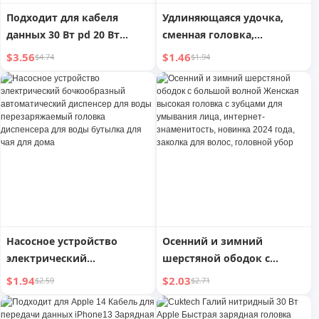
Подходит для кабеля
Удлиняющаяся удочка,
данных 30 Вт pd 20 Вт
сменная головка,
зарядная головка быстрой
дразнилка для кошек
$3.56
$1.46
$4.74
$1.94
зарядки Подходит для iPad
Apple 14 iPhone13pro
Зарядный штекер
12Promax Мобильный
телефон 11xs Комплект 8P
Штекер Type-c Зарядное
устройство Защитный
чехол
Насосное устройство
Осенний и зимний
электрический
шерстяной ободок с
бочкообразный
большой волной Женская
$1.94
$2.03
$2.59
$2.71
автоматический
высокая головка с
диспенсер для воды
зубцами для умывания