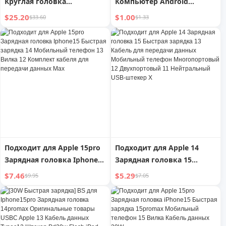
Круглая головка
Компьютер Android
Электрическая зубная
Рисование Тонкая головка
$25.20
$1.00
$33.60
$1.33
щетка для мужчин и
Планшет
женщин
Подходит для Apple 15pro
Подходит для Apple 14
Зарядная головка Iphone15
Зарядная головка 15
Быстрая зарядка 14
Быстрая зарядка 13 Кабель
$7.46
$5.29
$9.95
$7.05
Мобильный телефон 13
для передачи данных
Вилка 12 Комплект кабеля
Мобильный телефон
для передачи данных Max
Многопортовый 12
Двухпортовый 11