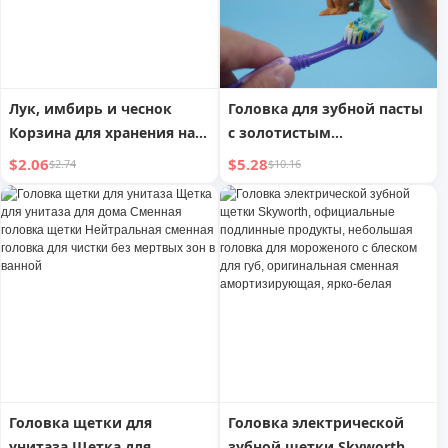
подарок на праздники и
дни рождения
Лук, имбирь и чеснок
Головка для зубной пасты
Корзина для хранения на
с золотистым
кухне Луковая головка
ретривером, дозатор
$2.06
$5.28
$2.74
$10.16
Настенная корзина для
зубной пасты для щенков
хранения Имбирь и
чеснок Стойка для
хранения Настенная
продуктовая коробка
Удобный гаджет
Головка щетки для
Головка электрической
унитаза Щетка для
зубной щетки Skyworth,