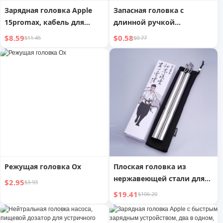
Зарядная головка Apple
Запасная головка с
15promax, кабель для
длинной ручкой
передачи данных iPhone
Нейтральная щетка для
$8.59
$0.58
$11.45
$0.77
14, быстрая зарядка 30 Вт,
ванной Туалет
флэш-штекер, набор USBC
Режущая головка Ox
Плоская головка из
нержавеющей стали для
$2.95
$3.93
взрослых и детей
$19.41
$106.20