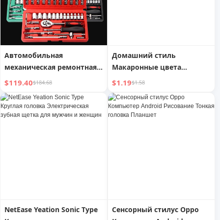
стали
Автомобильная
Домашний стиль
механическая ремонтная
Макаронные цвета
бортовая торцевая
круглая головка зажим
$119.40
$1.19
$184.68
$1.58
головка
Свежие файлы
комбинированный набор
Металлический зажим
инструментов аппаратный
для скрепления
набор полный набор от
документов цветной
производителя оптом
ящик зажим для билетов
офис
NetEase Yeation Sonic Type
Сенсорный стилус Oppo