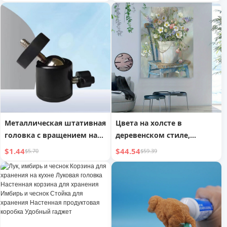
Цинковый сплав для
инструментов,
Huawei Honor Mate P50
минималистичный стиль,
школьная сумка, пальто,
одежда, коробка для
обуви, резиновая молния
Металлическая штативная
Цвета на холсте в
головка с вращением на
деревенском стиле,
360 градусов
печать с деревянной
$1.44
$44.54
$5.70
$59.39
рамой толщиной 0,9
дюйма, готова к
подвешиванию - идеально
подходит для декора
спальни, гостиной, ванной
комнаты, идеальный