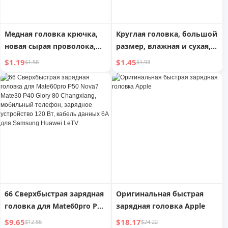
Медная головка крючка,
Круглая головка, большой
новая сырая проволока,
размер, влажная и сухая,
группа из семи звездных
ручной отжим, водная,
$1.19
$1.45
$1.58
$1.93
буйков
нетканая ткань
66 Сверхбыстрая зарядная
Оригинальная быстрая
головка для Mate60pro P50
зарядная головка Apple
Nova7 Mate30 P40 Glory 80
$9.65
$18.17
$12.86
$24.22