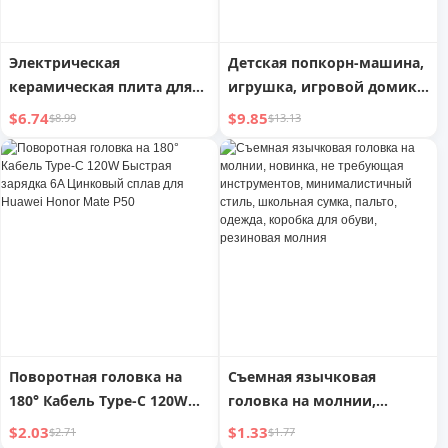
Электрическая
Детская попкорн-машина,
керамическая плита для
игрушка, игровой домик,
чая и готовки в
кухня, настоящая готовка,
$6.74
$9.85
$8.99
$13.13
помещении и на улице,
маленькая девочка, двое
чайник с открытым
детей, подарок на день
пламенем
рождения 2025
Поворотная головка на
Съемная язычковая
180° Кабель Type-C 120W
головка на молнии,
Быстрая зарядка 6A
новинка, не требующая
$2.03
$1.33
$2.71
$1.77