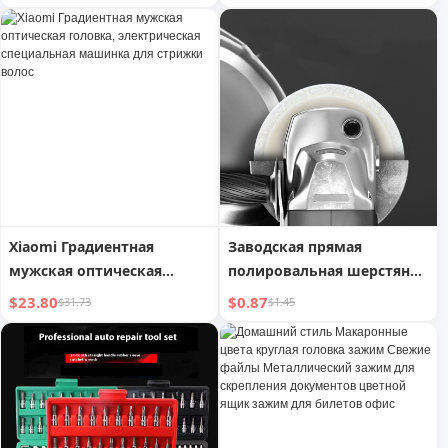
Changxiang, мобильный
телефон, зарядное
устройство 120 Вт, кабель
данных 6A для Samsung
Huawei LeTV
Xiaomi Градиентная
Заводская прямая
мужская оптическая
полировальная шерстяная
головка, электрическая
шлифовальная головка
$23.80
$0.87
$31.73
$1.45
специальная машинка для
диаметром 4 дюйма для
стрижки волос
угловой шлифовальной
машины 100, утолщенное
войлочное шлифовальное
колесо, полировальное
колесо из нержавеющей