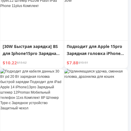
Нейтральный USB-штекер
X
[30W Быстрая зарядка] BS
Подходит для Apple 15pro
для Iphone15pro Зарядная
Зарядная головка iPhone15
головка 14promax
Быстрая зарядка 15promax
$10.22
$7.88
$13.62
$10.51
Оригинальные товары
Мобильный телефон 15
USBC Apple 13 Кабель
Вилка Кабель данных 30W
данных Typec12 Штекер
Pd20w Flash iPad Phone
11plus Комплект