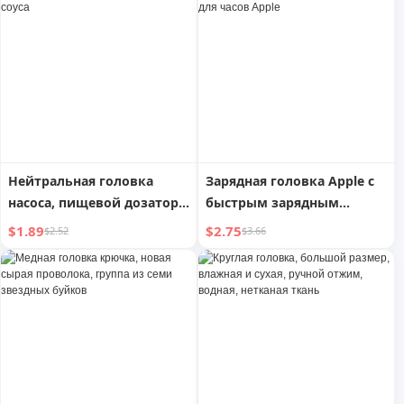
Нейтральная головка
Зарядная головка Apple с
насоса, пищевой дозатор
быстрым зарядным
для устричного соуса
устройством, два в одном,
$1.89
$2.75
$2.52
$3.66
для часов Apple