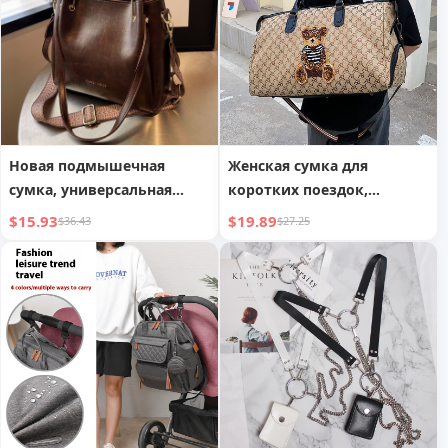
Новая подмышечная
Женская сумка для
сумка, универсальная
коротких поездок,
повседневная сумка-ведро
вместительная сумка для
$15.93
$19.89
$36.43
$27.25
на плечо
плавания, йоги, фитнеса