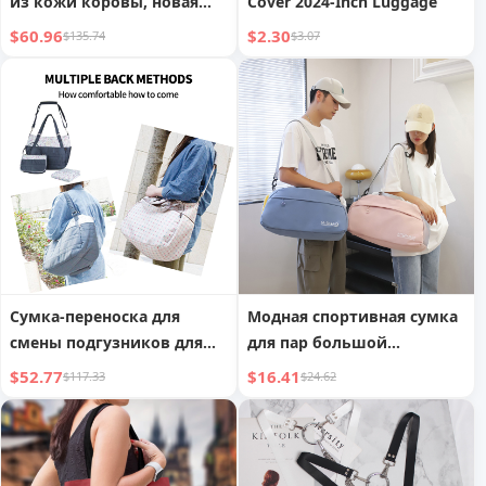
из кожи коровы, новая
Cover 2024-Inch Luggage
сумка для рук, сумка
$60.96
$2.30
$135.74
$3.07
через плечо на одно
плечо, дамская сумка
Сумка-переноска для
Модная спортивная сумка
смены подгузников для
для пар большой
мам, дорожная сумка-тоут
вместимости с
$52.77
$16.41
$117.33
$24.62
разделением на сухое и
влажное, спортивная
сумка, дорожная сумка,
легкий багаж для