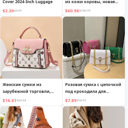
Cover 2024-Inch Luggage
из кожи коровы, новая
сумка для рук, сумка
$2.30
$60.96
$3.07
$135.74
через плечо на одно
плечо, дамская сумка
Женские сумки из
Розовая сумка с цепочкой
зарубежной торговли,
под крокодила для
новая модная
женщин
$16.41
$7.89
$22.54
$18.15
универсальная сумка
через плечо с принтом для
дам, маленькая
квадратная сумка для