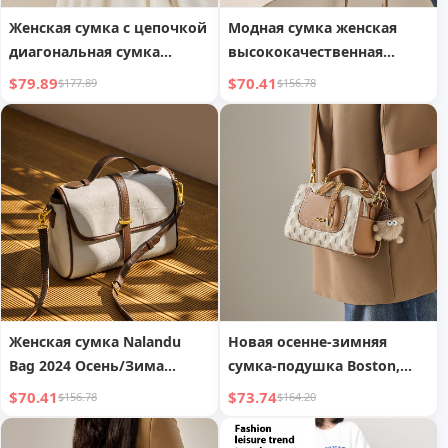
Женская сумка с цепочкой
Модная сумка женская
диагональная сумка
высококачественная
осенняя мода легкая
диагональная сумка ins
$79.89
$70.41
$177.89
$156.78
роскошь натуральная
натуральная коровья
коровья кожаная сумка
кожаная сумка
Женская сумка Nalandu
Новая осенне-зимняя
Bag 2024 Осень/Зима
сумка-подушка Boston,
Новая модная сумка из
дамская сумка из
$70.41
$73.74
$156.78
$164.20
натуральной кожи
натуральной кожи,
Женская сумка-
женская сумка