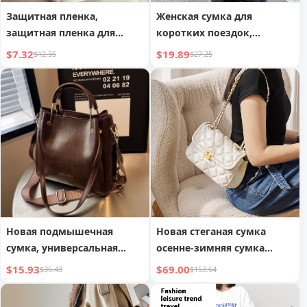
Защитная пленка,
Женская сумка для
защитная пленка для
коротких поездок,
углов сумочки от
вместительная сумка для
$7.32
$19.89
$12.35
$27.25
царапин,
плавания, йоги, фитнеса
противоизносная
Новая подмышечная
Новая стеганая сумка
сумка, универсальная
осенне-зимняя сумка
повседневная сумка-ведро
через плечо,
$15.93
$69.00
$36.43
$153.64
на плечо
универсальная сумка
через плечо из