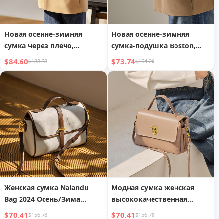
Новая осенне-зимняя
Новая осенне-зимняя
сумка через плечо,
сумка-подушка Boston,
женская сумка-тофу,
дамская сумка из
$84.60
$73.74
$188.38
$164.20
популярная
натуральной кожи,
высококлассная одно
женская сумка
плечо, женская сумка из
натуральной кожи
Женская сумка Nalandu
Модная сумка женская
Bag 2024 Осень/Зима
высококачественная
Новая модная сумка из
диагональная сумка ins
$70.41
$70.41
$156.78
$156.78