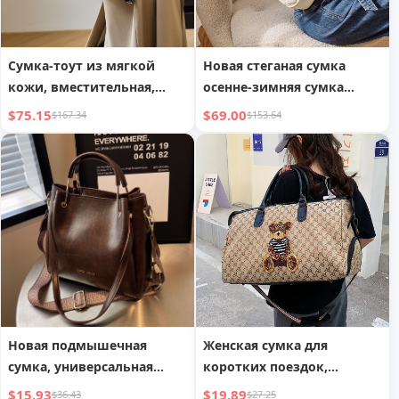
Сумка-тоут из мягкой
Новая стеганая сумка
кожи, вместительная,
осенне-зимняя сумка
однолямочная, сумка для
через плечо,
$75.15
$69.00
$167.34
$153.64
деловых женщин
универсальная сумка
через плечо из
натуральной коровьей
кожи
Новая подмышечная
Женская сумка для
сумка, универсальная
коротких поездок,
повседневная сумка-ведро
вместительная сумка для
$15.93
$19.89
$36.43
$27.25