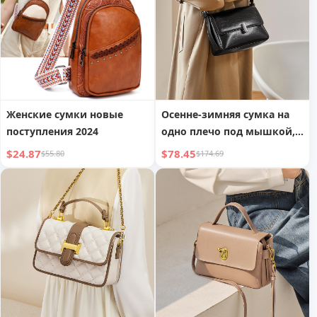
женщин
Женские сумки новые
Осенне-зимняя сумка на
поступления 2024
одно плечо под мышкой,
высококачественная
$24.87
$78.45
$55.80
$174.69
диагональная сумка,
женская сумка из
натуральной кожи
большой емкости