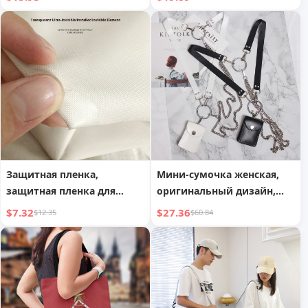
на плечо
плавания, йоги, фитнеса
Защитная пленка,
Мини-сумочка женская,
защитная пленка для
оригинальный дизайн,
углов сумочки от
универсальная, со
$7.32
$27.36
$12.35
$60.84
царапин,
съемной металлической
противоизносная
цепочкой, через плечо