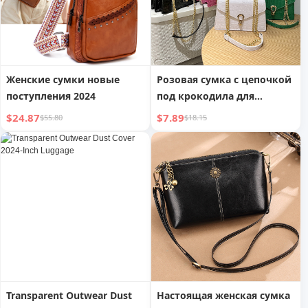
Женские сумки новые
Розовая сумка с цепочкой
поступления 2024
под крокодила для
женщин
$24.87
$7.89
$55.80
$18.15
Transparent Outwear Dust
Настоящая женская сумка