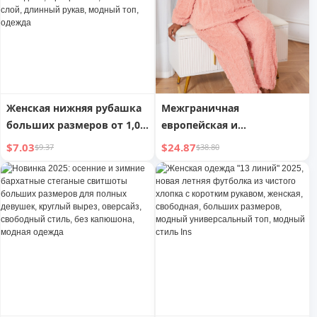
повседневная домашняя
защитная от солнца,
одежда Amazon
кардиган, универсальная
рубашка
Женская нижняя рубашка
Межграничная
больших размеров от 1,00
европейская и
кг до 150,00 кг, весна-
американская женская
$7.03
$24.87
$9.37
$38.80
осень, западный стиль,
пижама больших
большие размеры,
размеров, весна и осень,
женская, свободная, с
бархатный пуловер с
разрезами, нижний слой,
круглым вырезом,
длинный рукав, модный
двухсекционный
топ, одежда
комплект, теплая
домашняя одежда,
внешняя торговля оптом