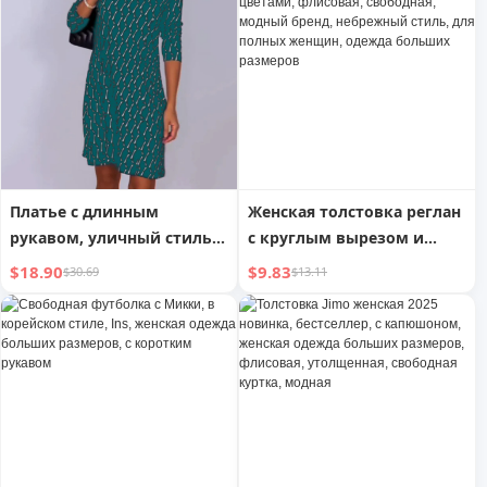
размеров, свободная
свободная нижняя одежда
повседневная футболка,
больших размеров
летняя белая футболка с
женская нижняя рубашка
коротким рукавом
верхняя одежда
Платье с длинным
Женская толстовка реглан
рукавом, уличный стиль,
с круглым вырезом и
женская одежда больших
контрастными цветами,
$18.90
$9.83
$30.69
$13.11
размеров
флисовая, свободная,
модный бренд,
небрежный стиль, для
полных женщин, одежда
больших размеров