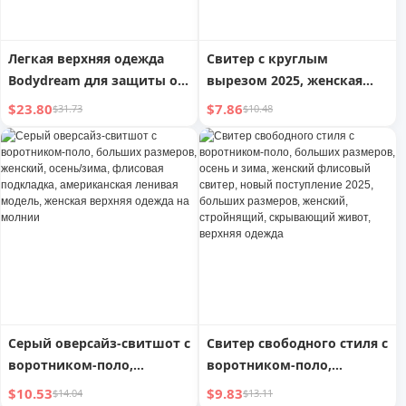
Легкая верхняя одежда
Свитер с круглым
Bodydream для защиты от
вырезом 2025, женская
солнца, мужская одежда с
одежда, больших
$23.80
$7.86
$31.73
$10.48
защитой от солнца
размеров, для женщин, в
UPF50+, больших
стиле 'idle', с флисовой
размеров, спортивная
подкладкой, утолщенный,
дышащая парка для пар
с капюшоном, верхняя
одежда, топ
Серый оверсайз-свитшот с
Свитер свободного стиля с
воротником-поло,
воротником-поло,
больших размеров,
больших размеров, осень
$10.53
$9.83
$14.04
$13.11