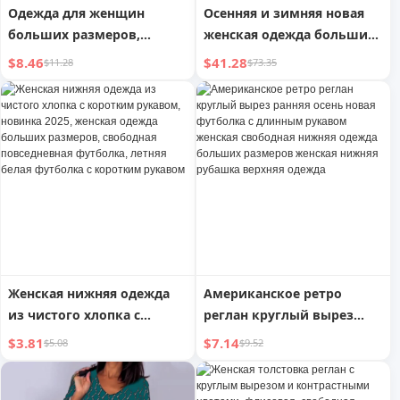
Одежда для женщин
Осенняя и зимняя новая
больших размеров,
женская одежда больших
европейский стиль, 1,00-
размеров, европейская и
$8.46
$41.28
$11.28
$73.35
150,00 кг, женская одежда
американская
больших размеров,
индивидуальная футболка
пэчворк, контрастные
с поддельными двумя
цвета, принт из мелких
частями, свободный
букв, ленивый стиль,
прямой крой, модная
свитшот с флисовой
укороченная верхняя
подкладкой
одежда
Женская нижняя одежда
Американское ретро
из чистого хлопка с
реглан круглый вырез
коротким рукавом,
ранняя осень новая
$3.81
$7.14
$5.08
$9.52
новинка 2025, женская
футболка с длинным
одежда больших
рукавом женская