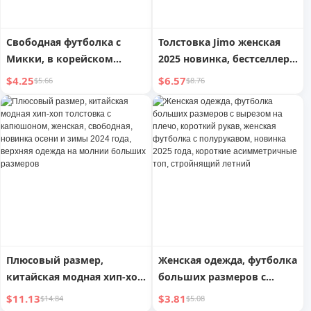
Свободная футболка с
Толстовка Jimo женская
Микки, в корейском
2025 новинка, бестселлер,
стиле, Ins, женская одежда
с капюшоном, женская
$4.25
$6.57
$5.66
$8.76
больших размеров, с
одежда больших
коротким рукавом
размеров, флисовая,
утолщенная, свободная
куртка, модная
Плюсовый размер,
Женская одежда, футболка
китайская модная хип-хоп
больших размеров с
толстовка с капюшоном,
вырезом на плечо,
$11.13
$3.81
$14.84
$5.08
женская, свободная,
короткий рукав, женская