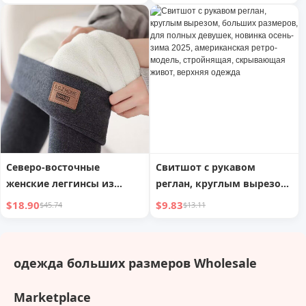
женский, осень/зима,
и зима, женский
флисовая подкладка,
флисовый свитер, новый
американская ленивая
поступление 2025,
модель, женская верхняя
больших размеров,
одежда на молнии
женский, стройнящий,
скрывающий живот,
верхняя одежда
Северо-восточные
Свитшот с рукавом
женские леггинсы из
реглан, круглым вырезом,
чистого хлопка с толстым
больших размеров, для
$18.90
$9.83
$45.74
$13.11
овечьим флисом, верхняя
полных девушек, новинка
одежда, зима, плюшевые
осень-зима 2025,
и утолщенные, больших
американская ретро-
одежда больших размеров Wholesale
размеров, с высокой
модель, стройнящая,
талией, контроль живота,
скрывающая живот,
Marketplace
теплые штаны
верхняя одежда