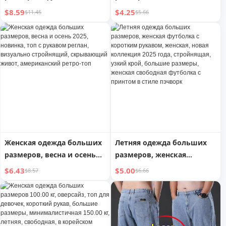
буквенным принтом и
женская одежда больших
$8.59
$4.25
$11.45
$5.66
имитацией двух деталей,
размеров, короткий
утепленная, свободная,
рукав, лето, свободный,
модная
большой размер,
большой размер,
корректирующая фигуру,
медведь, полурукав,
футболка из чистого
хлопка, женская
Женская одежда больших
Летняя одежда больших
размеров, весна и осень
размеров, женская
2025, новинка, топ с
футболка с коротким
$6.43
$5.00
$8.57
$6.66
рукавом реглан,
рукавом, женская, новая
визуально стройнящий,
коллекция 2025 года,
скрывающий живот,
стройнящая, узкий крой,
американский ретро-топ
большие размеры,