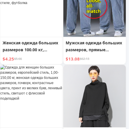
женская свободная
футболка с принтом в
стиле пэчворк
Женская одежда больших
Мужская одежда больших
размеров 100.00 кг,
размеров, прямые
оверсайз, топ для девочек,
свободные брюки XL для
$4.25
$13.08
$5.66
$62.13
короткий рукав, большие
полных, широкие штаны
размеры,
"папины"
минималистичная 150.00
кг, летняя, свободная, в
корейском стиле,
футболка