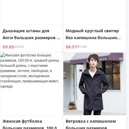
Дышащие штаны для
Модный круглый свитер
йоги больших размеров с
без капюшона больших
имитацией двойки,
размеров для женщин,
$9.85
$8.57
$13.13
$11.43
спортивная одежда для
модная повседневная
тренировок
одежда для дам,
свободный топ в стиле
"дикий", весна и осень
Женская футболка
Ветровка с капюшоном
больших размеров, 100.00
больших размеров,