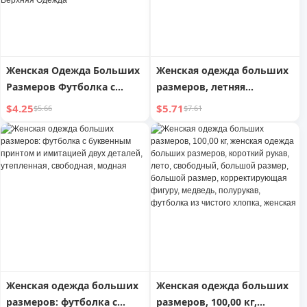
Женская Одежда Больших
Женская одежда больших
Размеров Футболка с
размеров, летняя
Короткой Рукавом 1,00 кг -
приталенная футболка с
$4.25
$5.71
$5.66
$7.61
150,00 кг Женская Одежда
рукавами реглан, женская
Больших Размеров Летняя
пэчворк, модный бренд,
Новое Поступление K-
короткие рукава,
стиль Свободная
контрастный цвет,
Стройнящая Одежда,
короткие рукава
Скрывающая Живот 100%
Хлопок Верхняя Одежда
Женская одежда больших
Женская одежда больших
размеров: футболка с
размеров, 100,00 кг,