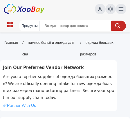
одежда больших размеров |
/
/
Главная
нижнее бельё и одежда для
одежда больших
XOOBAY B2B/B2C Marketplace
сна
размеров
одежда больших размеров,плюс сайз,мода
Join Our Preferred Vendor Network
больших размеров, wholesale одежда
больших размеров, XOOBAY
Are you a top-tier supplier of одежда больших размеро
Интернет-магазин одежды больших размеров: стиль,
в? We are officially opening intake for new одежда боль
комфорт и широкий выбор моделей для женщин и
ших размеров manufacturing partners. Secure your spo
мужчин.
t in our supply chain today.
Partner With Us