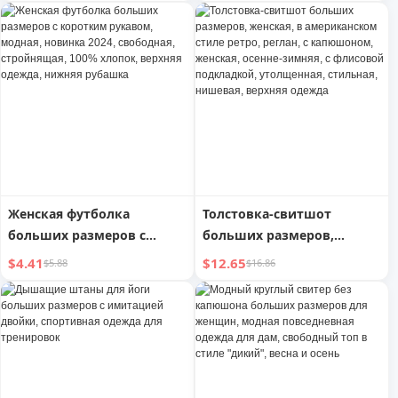
новинка осени и зимы
футболка с полурукавом,
2024 года, верхняя одежда
новинка 2025 года,
на молнии больших
короткие асимметричные
размеров
топ, стройнящий летний
Женская футболка
Толстовка-свитшот
больших размеров с
больших размеров,
коротким рукавом,
женская, в американском
$4.41
$12.65
$5.88
$16.86
модная, новинка 2024,
стиле ретро, реглан, с
свободная, стройнящая,
капюшоном, женская,
100% хлопок, верхняя
осенне-зимняя, с
одежда, нижняя рубашка
флисовой подкладкой,
утолщенная, стильная,
нишевая, верхняя одежда