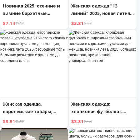
Новинка 2025: осенние и
Женская одежда "13
зимние бархатные
линий" 2025, новая летняя
стеганые свитшоты
футболка из чистого
$7.14
$3.81
$9.52
$5.08
больших размеров для
хлопка с коротким
полных девушек, круглый
рукавом, женская,
вырез, оверсайз,
свободная, больших
свободный стиль, без
размеров, модный
капюшона, модная одежда
универсальный топ,
модный стиль Ins
Женская одежда,
Женская одежда:
европейские товары,
хлопковая футболка с
футболка из чистого
широкими свободными
$3.81
$3.81
$5.08
$5.08
хлопка с короткими
плечами и короткими
рукавами для женщин,
рукавами для женщин,