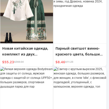
новинка лета 2025,
новинка лета 2025,
свободные топы больших
больших размеров,
размеров с рукавами до
приталенная
середины плеча
универсальная топ
Новая китайская одежда,
Парный свитшот винно-
комплект из двух
красного цвета, больших
предметов, костюм
размеров, для осени и
$55.23
$8.46
$344.64
$11.28
Ханьфу больших
зимы, год Дракона,
размеров с юбкой-
новинка 2024,
лошадиным лицом
праздничная одежда