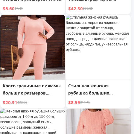
кг, средней длины,
однотонная, узкая, модная
$5.60
$42.30
$7.46
$59.65
большой длины, с
верхняя одежда
короткими рукавами,
летняя, свободная, в
западном стиле,
молодежная, стройнящая,
прикрывающая живот,
одежда
Кросс-граничные пижамы
Стильная женская
больших размеров,
рубашка больших
немецкий бархат, новый
размеров из ледяного
$20.91
$8.59
$32.62
$11.45
однотонный женский
шелка с защитой от
комплект из шорт с
солнца, свободные
круглым вырезом и
длинные рукава, женская
длинным рукавом,
одежда, средне-длинная