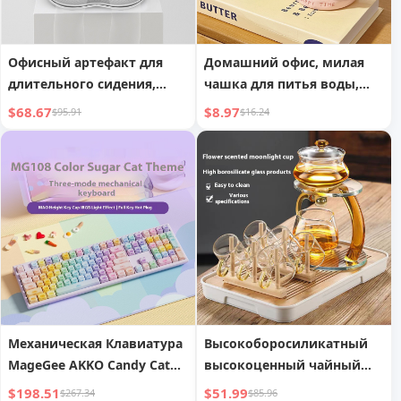
Офисный артефакт для
Домашний офис, милая
длительного сидения,
чашка для питья воды,
поддержка бедер и талии,
утро
$68.67
$8.97
$95.91
$16.24
подушка в виде лепестка
Механическая Клавиатура
Высокоборосиликатный
MageGee AKKO Candy Cat
высокоценный чайный
Theme, Трехрежимная
набор, чашка для чая Гун
$198.51
$51.99
$267.34
$85.96