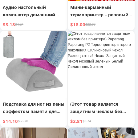
Аудио настольный
Мини-карманный
компьютер домашний
термопринтер – розовый +
рабочий стол ноутбук
1 рулон
$3.18
$18.00
$4.24
$22.00
внешний проводной
мини-динамик динамик
мультимедийный
активный сабвуфер
Подставка для ног из пены
(Этот товар является
с эффектом памяти для
защитным чехлом без
домашнего офиса,
принтера) Paperang
$14.10
$2.81
$56.70
$3.74
съемная и моющаяся
Paperang P2 Термопринтер
второго поколения