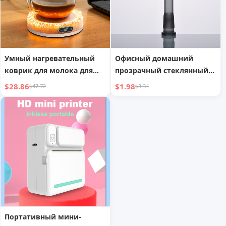
Умный нагревательный
Офисный домашний
коврик для молока для
прозрачный стеклянный
офисного стола с
стержень для вставки
$28.86
$1.98
$47.72
$3.34
цифровым дисплеем
Портативный мини-