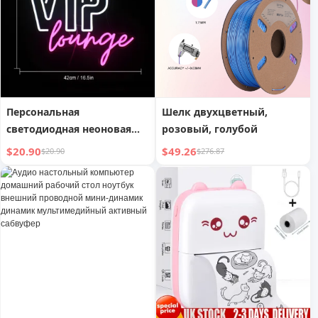
нескользящая резиновая
вьетнамская версии
основа
Персональная
Шелк двухцветный,
светодиодная неоновая
розовый, голубой
вывеска VIP-лаунжа
$20.90
$49.26
$20.90
$276.87