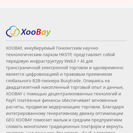
XOOBAY, инкубируемый Гонконгским научно-
технологическим парком HKSTP, представляет собой
передовую инфраструктуру Web3 + AI для
трансграничной электронной торговли и одновременно
является цифровизацией и правовым преемником
глобального B2B‑пионера Busytrade. Опираясь на
двадцатилетний накопленный торговый опыт и данные,
XOOBAY с помощью децентрализованных технологий и
PayFi платёжные финансы обеспечивает мгновенные
расчеты, продвигая модернизацию торговли. Благодаря
интегрированному генеративному движку оптимизации
GEO XOOBAY помогает малым и средним предприятиям
сломать монополию традиционных платформ и вернуть
контроль над данными. Эта модель «SaaS + торговая