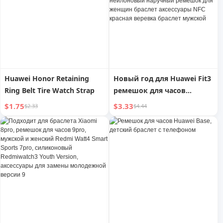
Fall and Winter
Huawei Honor Retaining
Новый год для Huawei Fit3
Ring Belt Tire Watch Strap
ремешок для часов
спортивные часы Fit3
$1.75
$3.33
$2.33
$4.44
Smart New Arrival Watch
Три поколения с бусинами
Fit2 нейлоновый
наручный ремешок для
женщин браслет
аксессуары NFC красная
веревка браслет мужской