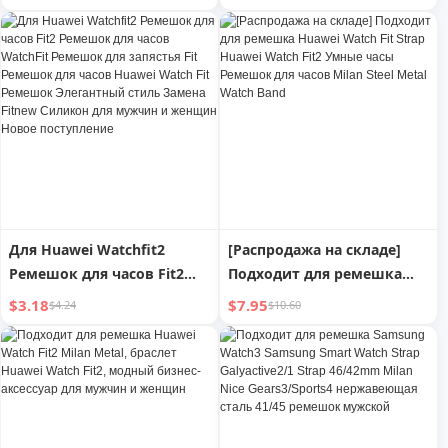
ремешок для умных часов
Женские GT4 Часы Pro
46 мм Версия из
Серии Часы Новое
нержавеющей стали
Поступление GT Smart
Натуральная кожа
Fancy 41мм Натуральная
Силиконовая версия
кожа Плетение Дамский
Силиконовая версия для
Красный Женский Осень и
мужчин и женщин 41
Зима Новый Год
Сменный ремешок
Для Huawei Watchfit2
[Распродажа на складе]
Ремешок для часов Fit2
Подходит для ремешка
Ремешок для часов
Huawei Watch Fit Strap
$3.18
$7.95
$4.24
$10.60
WatchFit Ремешок для
Huawei Watch Fit2 Умные
запястья Fit Ремешок для
часы Ремешок для часов
часов Huawei Watch Fit
Milan Steel Metal Watch
Ремешок Элегантный
Band
стиль Замена Fitnew
Силикон для мужчин и