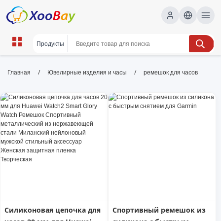
ремешок для часов | XOOBAY
/
/
Главная
Ювелирные изделия и часы
ремешок для часов
B2B/B2C Marketplace
ремешок для часов, стиль, качество, wholesale
ремешок для часов, XOOBAY
Качественный ремешок для часов: широкий выбор
материалов, цветов и застежек, гарантия долговечности и
комфорта.
Силиконовая цепочка для
Спортивный ремешок из