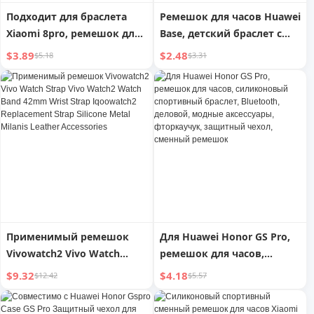
Подходит для браслета
Ремешок для часов Huawei
Xiaomi 8pro, ремешок для
Base, детский браслет с
часов 9pro, мужской и
телефоном
$3.89
$2.48
$5.18
$3.31
женский Redmi Watt4
Smart Sports 7pro,
силиконовый Redmiwatch3
Youth Version, аксессуары
для замены молодежной
версии 9
Применимый ремешок
Для Huawei Honor GS Pro,
Vivowatch2 Vivo Watch
ремешок для часов,
Strap Vivo Watch2 Watch
силиконовый спортивный
$9.32
$4.18
$12.42
$5.57
Band 42mm Wrist Strap
браслет, Bluetooth,
Iqoowatch2 Replacement
деловой, модные