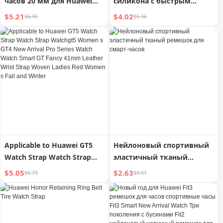
часов 20 мм для Huawei
силикона с быстрым
Watch2 Smart Glory Watch
снятием для Garmin
$5.21
$4.02
$6.95
$5.36
Ремешок Спортивный
металлический из
нержавеющей стали
Миланский нейлоновый
мужской стильный
аксессуар Женская
защитная пленка
Творческая
Applicable to Huawei GT5
Нейлоновый спортивный
Watch Strap Watch Strap
эластичный тканый
Watchgt5 Women s GT4 New
ремешок для смарт-часов
$5.05
$2.63
$6.73
$3.51
Arrival Pro Series Watch
Watch Smart GT Fancy
41mm Leather Wrist Strap
Woven Ladies Red Women s