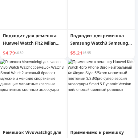
женщин Новое
поступление
Подходит для ремешка
Подходит для ремешка
Huawei Watch Fit2 Milan
Samsung Watch3 Samsung
Metal, браслет Huawei
Smart Watch Strap
$4.79
$5.21
$6.39
$6.95
Watch Fit2, модный
Galyactive2/1 Strap
бизнес-аксессуар для
46/42mm Milan Nice
мужчин и женщин
Gears3/Sports4
нержавеющая сталь 41/45
ремешок мужской
Ремешок Vivowatchgt для
Применимо к ремешку