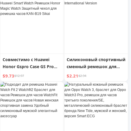
Strap Silicone Metal Milanis
аксессуары, фторкаучук,
Leather Accessories
защитный чехол, сменный
ремешок
Совместимо с Huawei
Силиконовый спортивный
Honor Gspro Case GS Pro
сменный ремешок для
Защитный чехол для
часов Xiaomi International
$9.73
$2.21
$12.97
$2.94
Huawei Smart Watch
Version
Ремешок Honor Magic
Watch Защитный чехол
для ремешка часов KAN-
B19 Sikai