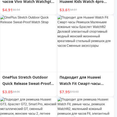
часов Vivo Watch Watchgt
Huawei Kids Watch 4pro
ремешок Watch3 Smart
Phone 3pro нейтральный
$4.91
$3.61
$6.54
$4.81
Watch2 кожаный браслет
4x Xinyao Style 5/5xpro
мужские и женские
магнитный плетеный
спортивные дышащие
3/3S/3pro супер версия
магнитные классные
аксессуары Smart 5
креативные сменные
Dynamic Version
аксессуары
нейлоновый сменный
ремешок
OnePlus Stretch Outdoor
Подходит для Huawei
Quick Release Sweat-Proof
Watch Fit Смарт-часы
Watch Strap
Ремешок Маленькие
$3.05
$7.95
$4.06
$10.60
кожаные часы Браслет
Watchfit2 Деловой
элегантный спортивный
модный женский