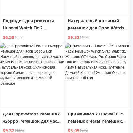
Подходит для ремешка
Натуральный кожаный
Huawei Watch Fit 2
ремешок для Oppo Watch
Watchfit2 Браслет для
3, браслет для Oppo
$6.58
$9.32
$8.77
$12.42
часов Ремешок для часов
Watch3 Pro, ремешок для
WatchFit Ремешок для
часов третьего
часов Новая женская
поколения/SE,
спортивная замена
металлический
Удобный силиконовый
силиконовый браслет
мужской элегантный
бренда New Tide, мужской
аксессуар
и женский, версия Smart
ECG
Для Oppowatch2 Ремешок
Применимо к Huawei GT5
42oppo Ремешок для часов
Ремешок Часы Ремешок
Oppowatch Наручный
Watch Strap Watchgt5
$9.32
$5.05
$12.42
$6.73