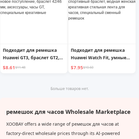
жизненный креативный
стильный ремешок для
часов Сменные аксессуары
Подходит для ремешка
Подходит для ремешка
Huawei GT3, браслет GT2,
Huawei Watch Fit, умные
Smart Pro, женский
часы, ремешок Watchfit2,
$8.61
$7.95
$11.48
$10.60
металлический GT,
маленький кожаный
сменный ремешок,
ремешок для часов Fit,
женские часы 2, летнее
элегантный спортивный
Больше товаров нет.
новое поступление,
браслет, модная женская
браслет 42/46 мм,
креативная стильная
аксессуары, часы GT,
лента для часов,
ремешок для часов Wholesale Marketplace
специальные креативные
специальный сменный
XOOBAY offers a wide range of ремешок для часов at
ремешок
factory-direct wholesale prices through its AI-powered