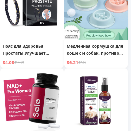
Пояс для Здоровья
Медленная кормушка для
Простаты Улучшает
кошек и собак, противо
Кровообращение
ожирение, здоровая
$4.08
$6.21
$14.00
$7.68
круглая