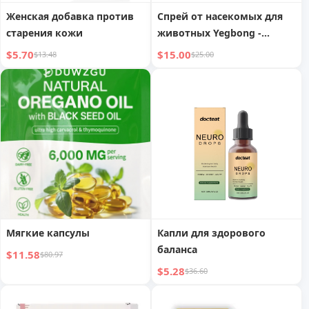
Женская добавка против
Спрей от насекомых для
старения кожи
животных Yegbong -
Нежный состав,
$5.70
$15.00
$13.48
$25.00
эффективная защита,
забота о здоровье
любимца
Мягкие капсулы
Капли для здорового
баланса
$11.58
$80.97
$5.28
$36.60