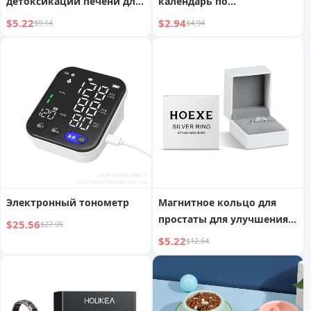
детоксикации печени для
календарь по
облегчения и гладкости
психическому здоровью
$5.22
$2.94
$9.14
$4.94
на 2025 год
Электронный тонометр
Магнитное кольцо для
простаты для улучшения
$25.56
$27.95
здоровья
$5.22
$12.64