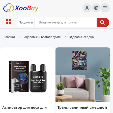
здоровье сердца | XOOBAY B2B/B2C
/
/
Главная
Здоровье и благополучие
здоровье сердца
Marketplace
сердце, здоровье, профилактика, wholesale
здоровье сердца, XOOBAY
Краткое SEO-описание о здоровье сердца, профилактике
сердечных заболеваний и поддержании здорового образа
жизни.
Аспиратор для носа для
Трансграничный смешной