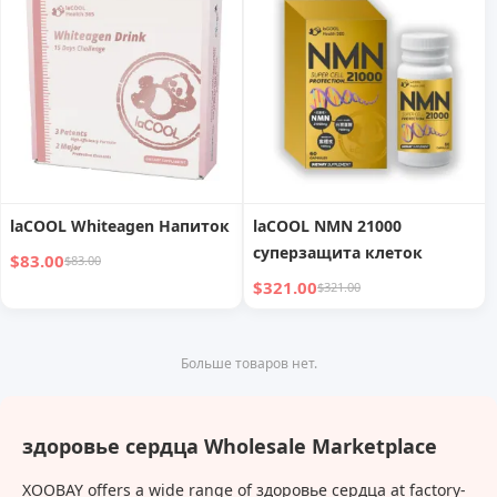
laCOOL Whiteagen Напиток
laCOOL NMN 21000
суперзащита клеток
$83.00
$83.00
$321.00
$321.00
Больше товаров нет.
здоровье сердца Wholesale Marketplace
XOOBAY offers a wide range of здоровье сердца at factory-