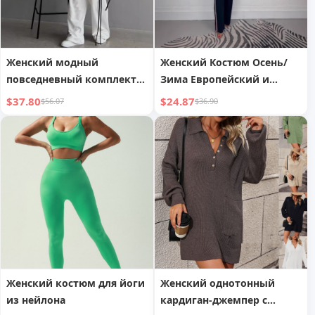
Женский модный
Женский Костюм Осень/
повседневный комплект
Зима Европейский и
Осень
Американский Стиль
$37.80
$24.87
$56.07
$36.90
Женский костюм для йоги
Женский однотонный
из нейлона
кардиган-джемпер с