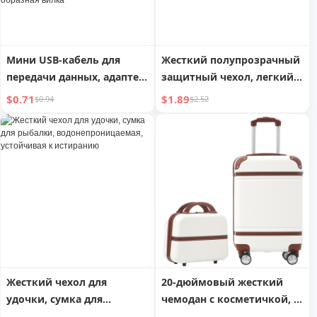
пожилых людей, кабель
для зарядки, Т-образный
штекер
Мини USB-кабель для
Жесткий полупрозрачный
передачи данных, адаптер
защитный чехол, легкий,
MP3, автомобильное
в стиле normcore для Apple
$0.71
$1.89
$0.94
$2.52
зарядное устройство,
подключение MP4 к
старому радио,
нейтральный кабель
видеорегистратора,
телефон для пожилых
людей, V3, навигационный
переносной жесткий диск,
Т-образная вилка
Жесткий чехол для
20-дюймовый жесткий
удочки, сумка для
чемодан с косметичкой, 2-
рыбалки,
секционный легкий набор