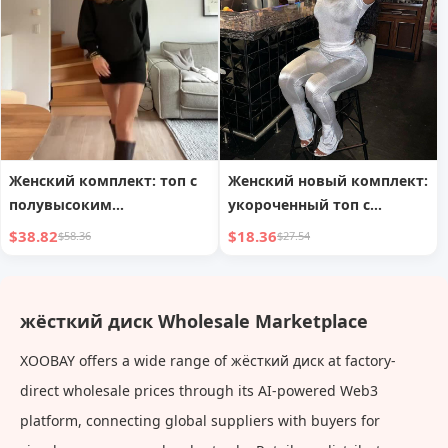
Женский комплект: топ с
Женский новый комплект:
полувысоким
укороченный топ с
воротником, однотонный,
короткими рукавами и
$38.82
$18.36
$58.36
$27.54
с открытой спиной, и
повседневные длинные
короткая юбка
брюки с высокой талией
жёсткий диск Wholesale Marketplace
XOOBAY offers a wide range of жёсткий диск at factory-
direct wholesale prices through its AI-powered Web3
platform, connecting global suppliers with buyers for