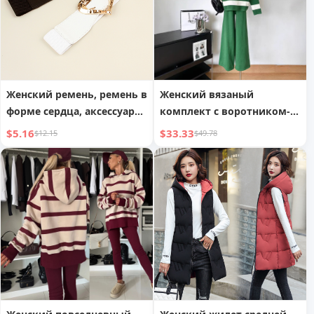
Женский ремень, ремень в
Женский вязаный
форме сердца, аксессуар
комплект с воротником-
для талии
поло и молнией, в
$5.16
$33.33
$12.15
$49.78
полоску, модный,
уменьшающий возраст