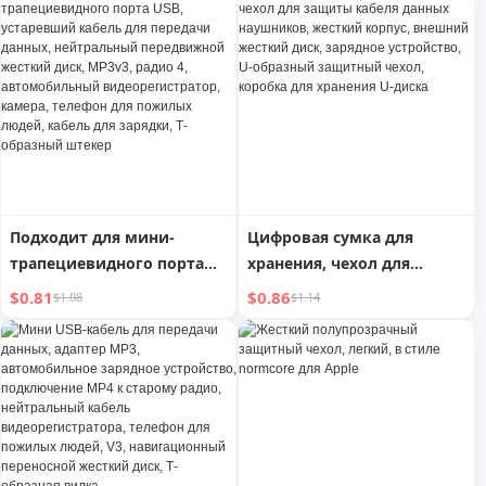
лотка для разъема CD DVD
ROM ноутбука
Подходит для мини-
Цифровая сумка для
трапециевидного порта
хранения, чехол для
USB, устаревший кабель
защиты кабеля данных
$0.81
$0.86
$1.08
$1.14
для передачи данных,
наушников, жесткий
нейтральный
корпус, внешний жесткий
передвижной жесткий
диск, зарядное
диск, MP3v3, радио 4,
устройство, U-образный
автомобильный
защитный чехол, коробка
видеорегистратор,
для хранения U-диска
камера, телефон для