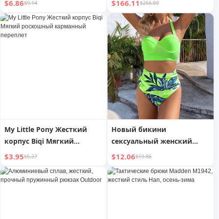
$6.86
$166.11
$9.14
$266.89
водонепроницаемая,
чемоданов с
устойчивая к истиранию
вращающимися колесами,
винтажный багаж для
ручной клади, белый
My Little Pony Жесткий
Новый бикини
корпус Biqi Мягкий
сексуальный женский
роскошный карманный
раздельный купальник
$3.95
$12.06
$5.27
$19.86
переплет
Европейский и
американский бикини
жесткий чехол купальник
с высокой талией