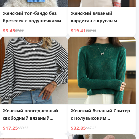
Женский топ-бандо без
Женский вязаный
бретелек с подушечками,
кардиган с круглым
против просвечивания,
вырезом и длинными
$3.45
$19.41
$7.68
$27.83
нижний слой, нижнее
рукавами
белье, летняя сексуальная
модная одежда
Женский повседневный
Женский Вязаный Свитер
свободный вязаный
с Полувысоким
пуловер-толстовка в
Воротником и
$17.25
$32.85
$30.65
$47.42
европейском и
Открытыми Плечами