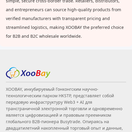
simple, secure cross-border trade. Retailers, distributors,
and entrepreneurs can source high-quality products from
verified manufacturers with transparent pricing and
streamlined logistics, making XOOBAY the preferred choice
for B2B and B2C wholesale worldwide.
XOOBAY, инкубируемый Гонконгским научно-
технологическим парком HKSTP, представляет собой
передовую инфраструктуру Web3 + AI для
трансграничной электронной торговли и одновременно
является цифровизацией и правовым преемником
глобального B2B‑пионера Busytrade. Опираясь на
двадцатилетний накопленный торговый опыт и данные,