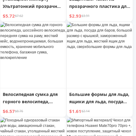
Ультратонкий прозрачный
прозрачного пластика для
чехол для телефона,
принтера Paperang
$5.72
$2.93
$7.62
$3.91
всесторонний объектив,
третьего поколения Max
защита от падения, новая
HD с широкой печатью,
поступление, жесткий
чехол для печати
чехол для Huawei
неправильных вопросов,
Mate70pro, Bright Crystal
жесткий акриловый
70pro +, Fancy Shell, Mt,
защитный чехол (чехол
защитная крышка, M70
без принтера)
Велосипедная сумка для
Большие формы для льда,
горного велосипеда,
ящики для льда, посуда
шоссейного велосипеда,
для баров, большой
$6.57
$1.61
$8.76
$2.14
передняя сумка на раму,
размер с крышкой,
жесткий кейс,
замороженный ящик для
водонепроницаемая,
льда, жесткий ящик для