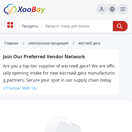
жёсткий диск | XOOBAY B2B/B2C
/
/
Главная
электронная продукция
жёсткий диск
Marketplace
Join Our Preferred Vendor Network
жёсткий диск, жесткий диск, HDD, хранение
Are you a top-tier supplier of жёсткий диск? We are offic
данных, выбор HDD, производители HDD,
ially opening intake for new жёсткий диск manufacturin
wholesale жёсткий диск, XOOBAY
g partners. Secure your spot in our supply chain today.
Краткое SEO-описание жёсткого диска: типы HDD,
Partner With Us
параметры (ёмкость, скорость вращения, кэш), как
выбрать HDD, установка и уход за устройством.