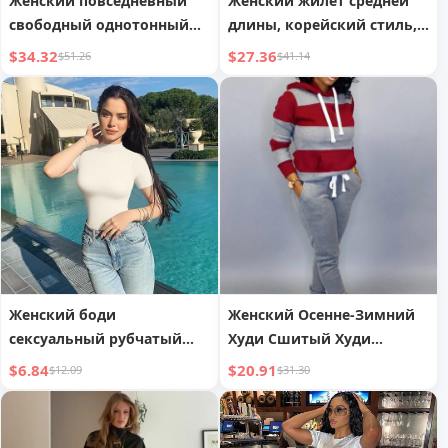
Женский повседневный
Женский жилет средней
свободный однотонный
длины, корейский стиль,
комплект толстовки с
двусторонний, с
$34.32
$27.36
$51.26
$41.14
капюшоном и принтом
капюшоном, хлопковый
пуховик, стройнящая
верхняя одежда
Женский боди
Женский Осенне-Зимний
сексуальный рубчатый
Худи Сшитый Худи
топ с высоким
Повседневный
$6.84
$20.91
$12.09
$31.30
воротником и коротким
Спортивный Костюм
рукавом боди для йоги