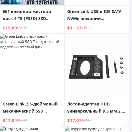
E61 внешний жесткий
Green Link USB к IDE SATA
диск 4 ТБ (PSSD) SSD
NVMe внешний
внешний твердотельный
мобильный жесткий диск
$19.89
$11.57
$38.72
$15.42
жесткий диск
компьютера
Green Link 2,5-дюймовый
Лоток-адаптер HDD,
механический SSD
универсальный 9.5 мм 2.5
Твердотельный
дюйма SATA на SATA, 2-й
$47.34
$17.07
$63.12
$29.60
подвижный жесткий диск
жесткий диск SSD, крышка