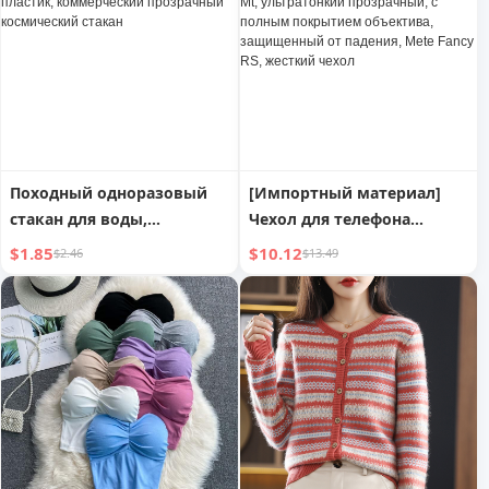
большая емкость,
льда, сверхбольшие
хранение мобильного
формы для льда
телефона, багажная сумка,
велокрепление
Походный одноразовый
[Импортный материал]
стакан для воды,
Чехол для телефона
авиационный стакан,
Huawei Mate70pro 70pro +,
$1.85
$10.12
$2.46
$13.49
чайный стакан,
новое поступление,
утолщенный жесткий
защитный чехол Mt,
пластик, коммерческий
ультратонкий
прозрачный космический
прозрачный, с полным
стакан
покрытием объектива,
защищенный от падения,
Mete Fancy RS, жесткий
чехол