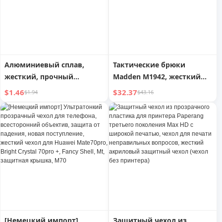
Алюминиевый сплав,
Тактические брюки
жесткий, прочный
Madden M1942, жесткий
пружинный рюкзак
стиль Han, осень-зима
$1.46
$32.37
$1.94
$43.16
Outdoor
[Немецкий импорт]
Защитный чехол из