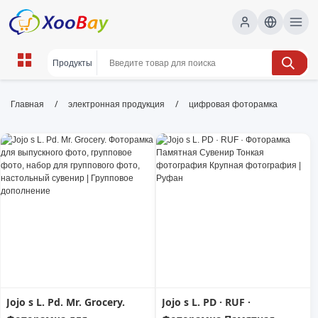
цифровая фоторамка | XOOBAY
/
/
Главная
электронная продукция
цифровая фоторамка
B2B/B2C Marketplace
цифровая,фоторамка,галерея, wholesale
цифровая фоторамка, XOOBAY
Цифровая фоторамка с ярким дисплеем и простым
управлением для фотоальбомов.
Jojo s L. Pd. Mr. Grocery.
Jojo s L. PD · RUF ·