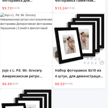
Фоторамка для
Фоторамка Памятная
выпускного фото,
Сувенир Тонкая
$9.72
$13.24
$12.96
$17.65
групповое фото, набор для
фотография Крупная
группового фото,
фотография | Руфан
настольный сувенир |
Групповое дополнение
Jojo s L. Pd. Mr. Grocery.
Набор фоторамок 8x10 из
Американская ретро
4 штук, для демонстрации
ностальгическая
фотографий 5x7 с паспарту
$6.45
$8.92
$8.60
$11.89
фоторамка Декоративная
или 8x10 без паспарту,
фоторамка Украшение |
фоторамки для настенной
Синий и фиолетовый
или настольной
демонстрации