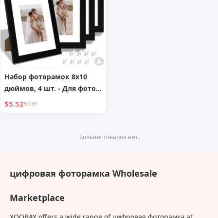
Набор фоторамок 8x10
дюймов, 4 шт. - Для фото
5x7 с паспарту или 8x10
$5.52
$7.39
без него, для стены/стола
(Отправка из Восточной
Америки)
Больше товаров нет.
цифровая фоторамка Wholesale
Marketplace
XOOBAY offers a wide range of цифровая фоторамка at