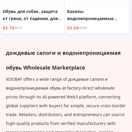
Обувь для собак, защита
Бахилы
от грязи, от падения, для
водонепроницаемые
бишон фризе, тедди,
нескользящие мужские
$2.78
$3.66
$3.71
$4.88
дождевые ботинки, не
водонепроницаемые
спадающие, маленького
бахилы, бахилы для
размера, для весенне-
обуви, уличные дождевые
дождевые сапоги и водонепроницаемая
осенних померанских
ботинки, женские,
шпицев, ботильоны для
утолщенные и
обувь Wholesale Marketplace
питомцев
износостойкие, высокие,
дождевые ботинки
XOOBAY offers a wide range of дождевые сапоги и
водонепроницаемая обувь at factory-direct wholesale
prices through its AI-powered Web3 platform, connecting
global suppliers with buyers for simple, secure cross-border
trade. Retailers, distributors, and entrepreneurs can source
high-quality products from verified manufacturers with