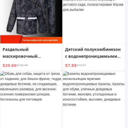
велосипедный дождевик
нижняя часть тела
штормовые дни штаны
отдельные
Раздельный
Детский полукомбинезон
маскировочный
с водонепроницаемыми
дождевик, дождевые
сапогами, дождевые
$30.66
$7.88
$136.44
$10.51
штаны,
штаны, одежда для ловли
водонепроницаемый
морских обитателей,
костюм
блузка для детского сада,
полиэстеровая блузка для
рыбалки