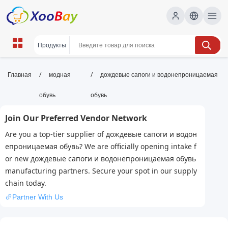
дождевые сапоги и
/
/
Главная
модная
дождевые сапоги и водонепроницаемая
водонепроницаемая обувь |
обувь
обувь
XOOBAY B2B/B2C Marketplace
Join Our Preferred Vendor Network
дождевые сапоги, водонепроницаемая обувь,
Are you a top-tier supplier of дождевые сапоги и водон
обувь для дождливой погоды, wholesale
епроницаемая обувь? We are officially opening intake f
дождевые сапоги и водонепроницаемая
or new дождевые сапоги и водонепроницаемая обувь
обувь, XOOBAY
manufacturing partners. Secure your spot in our supply
Выбор для дождя: комфорт, защита от влаги, стиль.
chain today.
Partner With Us