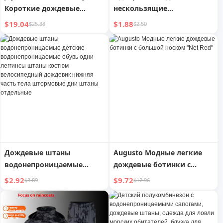
Короткие дождевые
нескользящие
сапоги, женские, в
утолщенные
$19.04
$1.88
$25.38
$2.50
японском стиле, модные,
износостойкие чехлы для
для улицы, дождевые
дождевых сапог
сапоги | Shadow
Дождевые штаны
Augusto Модные легкие
водонепроницаемые
дождевые ботинки с
детские
большой носком "Net Red"
$2.92
$9.72
$3.89
$12.96
водонепроницаемые
обувь одни леггинсы
штаны костюм