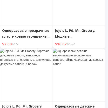
Одноразовые прозрачные
Jojo's L. Pd. Mr. Grocery.
пластиковые утолщенные
Модные
и износостойкие
водонепроницаемые
$2.08
$16.67
$2.77
$22.22
дождевые сапоги до
туфли, износостойкие
колена
уличные дождевые сапоги
на толстой подошве,
женские | Action
Jojo's L. Pd. Mr. Grocery.
Одноразовые детские