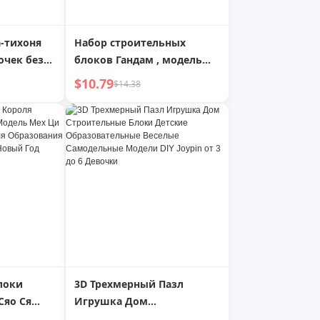
-тихоня
Набор строительных
очек без
блоков Гандам , модель
трансформации меха,
$10.79
$14.38
ейки,
головоломка Кинг-Конг ,
етская
детская игрушка,
рождественский подарок
для мальчика
локи
3D Трехмерный Пазл
Сяо Ся
Игрушка Дом
х Ци Тянь
Строительные Блоки