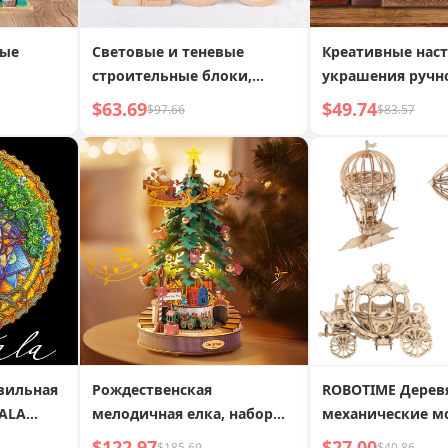
ные
Световые и теневые
Креативные нас
строительные блоки,
украшения ручн
вы»,
красочные прозрачные
DIY Дом Трехмер
$63.69
$49.74
$97.66
$83.57
 модели
блоки для распознавания
модель Деревян
цветов, акриловые
3D пазл
радужные блоки,
геометрические
обучающие пособия
вильная
Рождественская
ROBOTIME Дерев
ALA
мелодичная елка, набор
механические м
igsaw
для самостоятельной
конструкторы - 
$122.97
$27.00
$185.69
$40.86