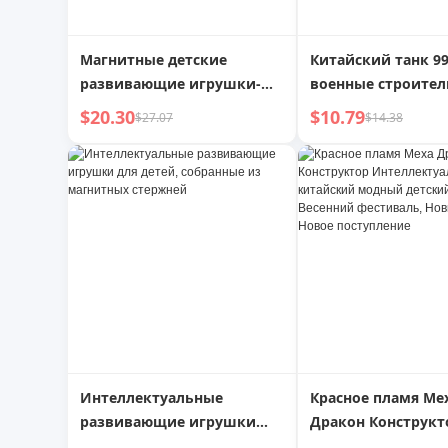
Магнитные детские
Китайский танк 99
развивающие игрушки-
военные строите
магниты для мальчиков,
блоки, модель для
$20.30
$10.79
$27.07
$14.38
сильный магнит для
12 лет, развиваю
девочек, 3 магнита, 6 лет,
игрушки, подарок
магнитное притяжение, 4
рождения для мал
младенца, 5 строительных
блоков
Интеллектуальные
Красное пламя Ме
развивающие игрушки
Дракон Конструкт
для детей, собранные из
Интеллектуальны