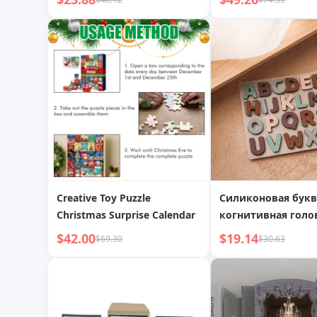
ручная сборка микро 3D
благоприятный
стереоскопический пазл
цветочный узор т
креативный подарок
Creative Toy Puzzle
Силиконовая букв
Christmas Surprise Calendar
когнитивная голо
детское английск
$42.00
$19.14
$69.30
$30.63
письмо, просвеще
когнитивные обу
пособия, раннее
образование, тре
буквенная голово