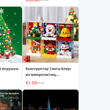
ный шар,
аммофон
я игрушка-
Конструктор Санта-Клаус
из микрочастиц,
елка:
совместимый с LEGO,
$1.50
$2.30
т
сборные игрушки