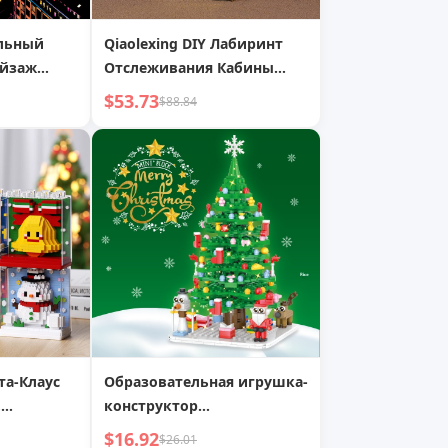
льный
Qiaolexing DIY Лабиринт
ейзаж
Отслеживания Кабины
живопись
Креативные Ручная Работа
$53.73
$88.84
Ручная
Взаимосвязанные
живопись
Трехмерные Орнаменты
Буккросс Модель День
Рождения Подарок
та-Клаус
Образовательная игрушка-
,
конструктор
EGO,
Рождественская елка:
$16.92
$26.01