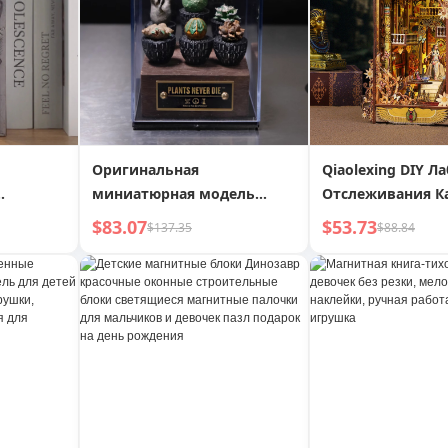
Оригинальная
Qiaolexing DIY Л
миниатюрная модель
Отслеживания К
пианной
каудексного растения,
Креативные Ручн
$83.07
$53.73
$137.35
$88.84
ручной работы из
Взаимосвязанны
хлопчатобумажного
Трехмерные Орн
шарика
Буккросс Модел
Рождения Подар