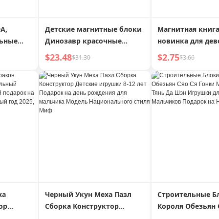
А,
Детские магнитные блоки
Магнитная книга
льные
Динозавр красочные
новинка для дев
 детей 6-
оконные строительные
резки, мелодия,
$23.48
$2.75
$31.30
$3.66
щие
блоки светящиеся
магнитные накл
 на день
магнитные палочки для
ручная работа, д
ьчика
мальчиков и девочек пазл
игрушка
подарок на день рождения
ха
Черный Укун Меха Пазл
Строительные Б
ор
Сборка Конструктор
Короля Обезьян 
й
Детские игрушки 8-12 лет
Гонки Модель Ме