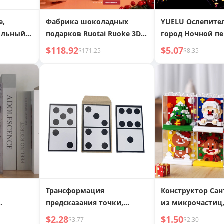
е,
Фабрика шоколадных
YUELU Ослепите
ильный
подарков Ruotai Ruoke 3D
город Ночной п
ель для
пазл деревянная сборная
Города Скретч-
$118.92
$5.07
$171.25
$8.35
плоский
модель DIY ручная работа
Творческая DIY 
дом строительные блоки
Работа Скретч-
льный
игрушка
ка края
й
Трансформация
Конструктор Сан
предсказания точки,
из микрочастиц
пианной
интерактивная магическая
совместимый с L
$2.28
$1.50
$3.77
$2.30