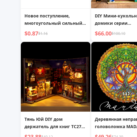
Новое поступление,
DIY Мини-куколь
многоугольный сильный
домики серии
магнитный указатель для
«Загадочные архи
$0.87
$66.00
$1.16
$100.10
швейных машин, плоский
наборы для сцен,
пластик,
DG155-157
многофункциональный
магнит, блокировка края
ткани, волшебный
локатор
Тянь Юй DIY дом
Деревянная непра
держатель для книг TC27
головоломка MAD
Китайская еда запись
Мандала круглая j
$23.88
$49.26
$40.12
$74.39