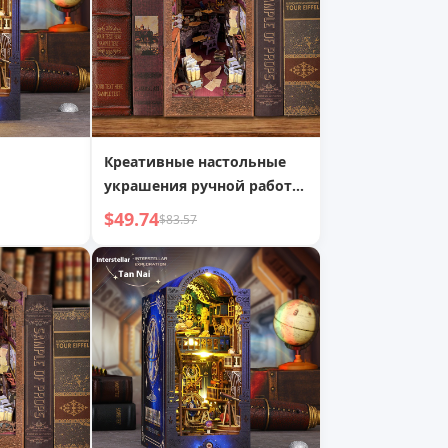
Креативные настольные
украшения ручной работы
DIY Дом Трехмерная
$49.74
$83.57
модель Деревянная сборка
3D пазл