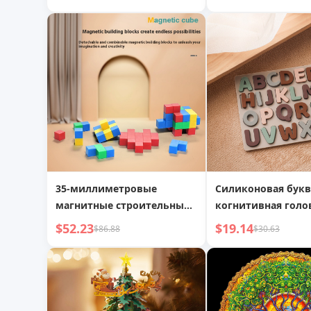
ручной работы из
комнате
хлопчатобумажного
шарика
35-миллиметровые
Силиконовая букв
магнитные строительные
когнитивная голо
блоки, волшебный куб,
детское английск
$52.23
$19.14
$86.88
$30.63
магнитные квадраты,
письмо, просвеще
геометрические фигуры,
когнитивные обу
детская развивающая
пособия, раннее
игрушка
образование, тре
буквенная голово