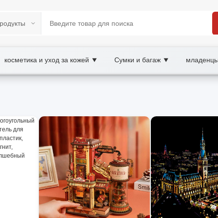
косметика и уход за кожей
Сумки и багаж
младенцы
▼
▼
ketplace
 наборы, wholesale кубики, XOOBAY
е детей; безопасные наборы для обучения счёту и констру