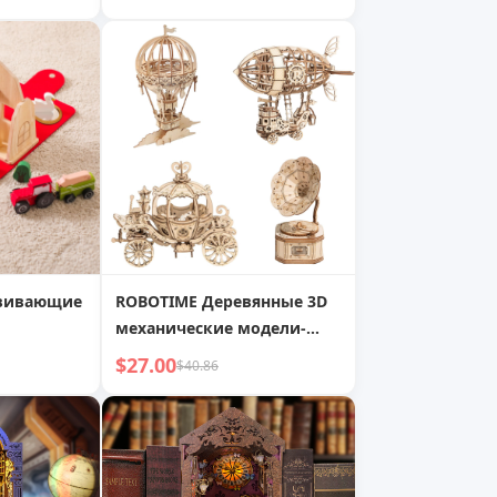
и
Обратный отсчет
звивающие
ROBOTIME Деревянные 3D
механические модели-
конструкторы - Тыквенная
$27.00
$40.86
карета, Воздушный шар,
Дирижабль, Граммофон