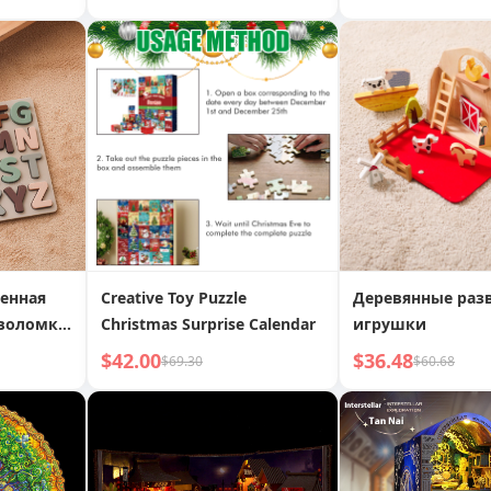
игрушка, магический
сборные игрушк
реквизит
енная
Creative Toy Puzzle
Деревянные ра
воломка,
Christmas Surprise Calendar
игрушки
ое
$42.00
$36.48
$69.30
$60.68
ние,
чающие
хмерная
ломка