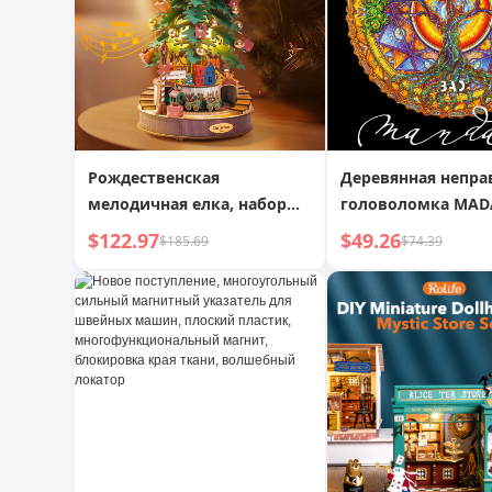
Рождественская
Деревянная непра
мелодичная елка, набор
головоломка MAD
для самостоятельной
Мандала круглая j
$122.97
$49.26
$185.69
$74.39
сборки
благоприятный
цветочный узор т