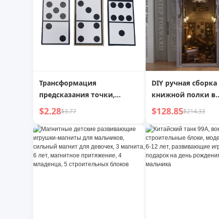
Трансформация
DIY ручная сборка
предсказания точки,
книжной полки в
интерактивная магическая
секретной форте
$2.28
$128.85
$3.77
$214.33
игрушка, магический
комнате
реквизит