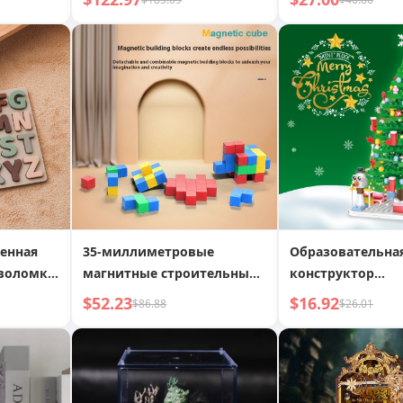
сборки
карета, Воздуш
отем
Дирижабль, Гр
енная
35-миллиметровые
Образовательна
воломка,
магнитные строительные
конструктор
ое
блоки, волшебный куб,
Рождественская 
$52.23
$16.92
$86.88
$26.01
ние,
магнитные квадраты,
Обратный отсче
чающие
геометрические фигуры,
детская развивающая
хмерная
игрушка
ломка