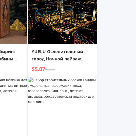
абиринт
YUELU Ослепительный
абины
город Ночной пейзаж
ая Работа
Города Скретч-живопись
$5.07
$8.35
е
Творческая DIY Ручная
аменты
Работа Скретч-живопись
ь День
ок