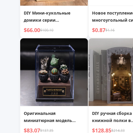
DIY Мини-кукольные
Новое поступлени
домики серии
многоугольный с
«Загадочные архивы»,
магнитный указат
$66.00
$0.87
$100.10
$1.16
наборы для сцен, модели
швейных машин, 
DG155-157
пластик,
многофункциона
магнит, блокиров
ткани, волшебны
локатор
Оригинальная
DIY ручная сборка
миниатюрная модель
книжной полки в
каудексного растения,
секретной форте
$83.07
$128.85
$137.35
$214.33