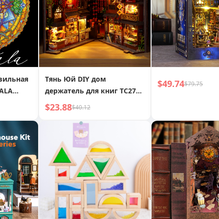
вильная
Тянь Юй DIY дом
$49.74
$79.75
ALA
держатель для книг TC27
igsaw
Китайская еда запись
$23.88
$40.12
ручная сборка микро 3D
отем
стереоскопический пазл
креативный подарок