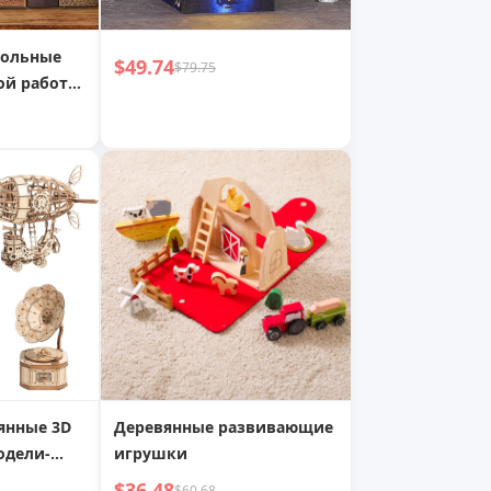
тольные
$49.74
$79.75
ой работы
ная
ная сборка
янные 3D
Деревянные развивающие
одели-
игрушки
Тыквенная
$36.48
$60.68